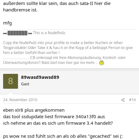
außerdem sollte klar sein, das auch sata-II hier die
handbremse ist.
mfg
This is a Nudelholz.
▬|
███████
|▬
Copy the Nudelholz into your profile to make a better Kuchen or other
Teigprodukte! Oder Take it & hau it on the Kopp of a bekloppt Person to give
him a better Gefühl than vorher !
.............................CB untersagt mir freie Meinungsäußerung, Kontroll- oder
Überwachungsforum? Bald darf man hier gar nix mehr ...
89wasd9awsd89
8
Gast
24. November 2010
#16
eben xlr8 plus angekommen
das tool ssdupdate liest firmware 340a13f0 aus
ich nehme an das es sich um firmware 3.4 handelt?
ps wow ne ssd fühlt sich an als ob alles "gecached" sei (: