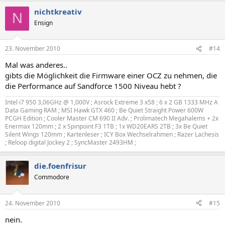
nichtkreativ
N
Ensign
23. November 2010
#14
Mal was anderes..
gibts die Möglichkeit die Firmware einer OCZ zu nehmen, die
die Performance auf Sandforce 1500 Niveau hebt ?
Intel i7 950 3,06GHz @ 1,000V ; Asrock Extreme 3 x58 ; 6 x 2 GB 1333 MHz A
Data Gaming RAM ; MSI Hawk GTX 460 ; Be Quiet Straight Power 600W
PCGH Edition ; Cooler Master CM 690 II Adv. ; Prolimatech Megahalems + 2x
Enermax 120mm ; 2 x Spinpoint F3 1TB ; 1x WD20EARS 2TB ; 3x Be Quiet
Silent Wings 120mm ; Kartenleser ; ICY Box Wechselrahmen ; Razer Lachesis
; Reloop digital Jockey 2 ; SyncMaster 2493HM ;
die.foenfrisur
Commodore
24. November 2010
#15
nein.