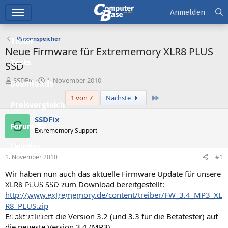
Hauptmenü
Anmelden
Massenspeicher
Ticker
Neue Firmware für Extrememory XLR8 PLUS
Tests
SSD
E
E
SSDFix
1. November 2010
Downloads
r
r
Letzte
1 von 7
Nächste
s
s
Preisvergleich
t
t
e
e
SSDFix
S
l
l
Forum
Extrememory Support
l
l
e
t
Aktuelles
r
a
1. November 2010
#1
m
Empfohlene Inhalte
Wir haben nun auch das aktuelle Firmware Update für unsere
Neue Beiträge
XLR8 PLUS SSD zum Download bereitgestellt:
http://www.extrememory.de/content/treiber/FW_3.4_MP3_XL
Neueste Aktivitäten
R8_PLUS.zip
Es aktualisiert die Version 3.2 (und 3.3 für die Betatester) auf
Leserartikel
die neueste Version 3.4 (MP3).