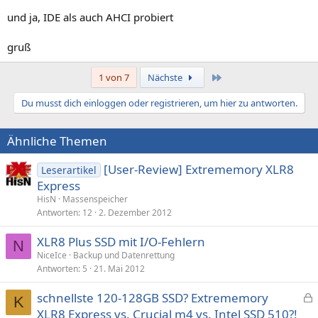
und ja, IDE als auch AHCI probiert
gruß
Letzte
1 von 7
Nächste
Du musst dich einloggen oder registrieren, um hier zu antworten.
Ähnliche Themen
[User-Review] Extrememory XLR8
Leserartikel
Express
HisN
Massenspeicher
Antworten
12
2. Dezember 2012
XLR8 Plus SSD mit I/O-Fehlern
N
NiceIce
Backup und Datenrettung
Antworten
5
21. Mai 2012
schnellste 120-128GB SSD? Extrememory
K
e
XLR8 Express vs. Crucial m4 vs. Intel SSD 510?!