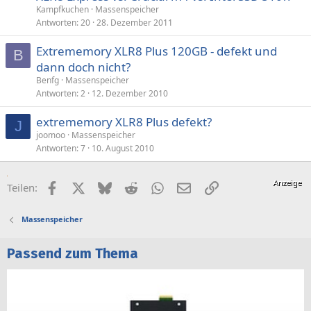
s
Kampfkuchen
Massenspeicher
p
Antworten
20
28. Dezember 2011
e
Extrememory XLR8 Plus 120GB - defekt und
r
B
dann doch nicht?
r
t
Benfg
Massenspeicher
Antworten
2
12. Dezember 2010
extrememory XLR8 Plus defekt?
J
joomoo
Massenspeicher
Antworten
7
10. August 2010
Facebook
X (Twitter)
Bluesky
Reddit
WhatsApp
E-Mail
Link
Teilen:
Massenspeicher
Passend zum Thema