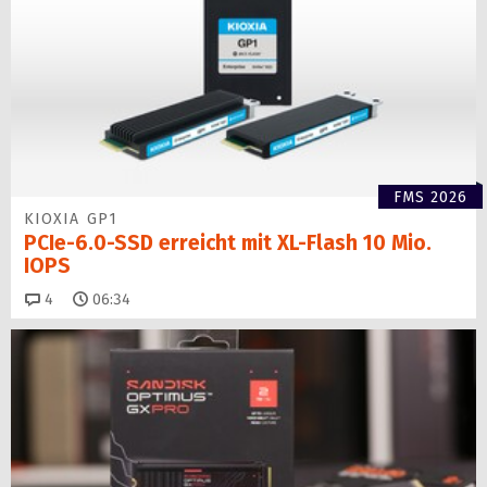
FMS 2026
KIOXIA GP1
PCIe-6.0-SSD erreicht mit XL-Flash 10 Mio.
IOPS
Kommentare
4
06:34