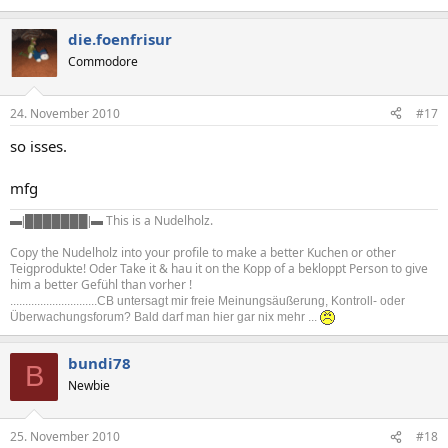
die.foenfrisur
Commodore
24. November 2010
#17
so isses.
mfg
This is a Nudelholz.
▬|
███████
|▬
Copy the Nudelholz into your profile to make a better Kuchen or other
Teigprodukte! Oder Take it & hau it on the Kopp of a bekloppt Person to give
him a better Gefühl than vorher !
.............................CB untersagt mir freie Meinungsäußerung, Kontroll- oder
Überwachungsforum? Bald darf man hier gar nix mehr ...
bundi78
B
Newbie
25. November 2010
#18