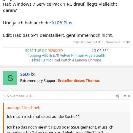
Hab Windows 7 Service Pack 1 RC drauf, liegts vielleicht
daran?
Und ja ich hab auch die
XLR8 Plus
Edit: Hab das SP1 deinstalliert, geht immernoch nicht.
Zuletzt bearbeitet:
1. November 2010
5080 TUF OC
9850X3D
4k240Hz G80SD
LG C5 83"
Topping A90 & E70 Velvet
Hifiman Arya Stealth
Pixel 10 Pro
Pixel Watch 4
Lenovo Chrome
SSDFix
S
Extrememory Support
Ersteller dieses Themas
1. November 2010
#10
audioph1le schrieb:
Ich mach mich mal selbst auf die Suche^^
Ich hab das noch nie mit HDDs oder SSDs gemacht, muss ich
irgendwelche Daten sichern und bleibt mein Win7 heil?