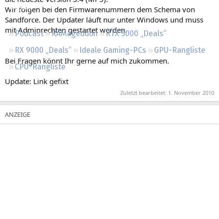
Regeln
Wir folgen bei den Firmwarenummern dem Schema von
Sandforce. Der Updater läuft nur unter Windows und muss
mit Adminrechten gestartet werden.
Podcast
RAMageddon
RTX 5000 „Deals“
RX 9000 „Deals“
Ideale Gaming-PCs
GPU-Rangliste
Bei Fragen könnt Ihr gerne auf mich zukommen.
CPU-Rangliste
Update: Link gefixt
Zuletzt bearbeitet:
1. November 2010