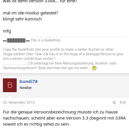
was ist denn version 33RA... für eine?
mal im ide-modus getestet?
klingt sehr komisch
mfg
This is a Nudelholz.
▬|
███████
|▬
Copy the Nudelholz into your profile to make a better Kuchen or other
Teigprodukte! Oder Take it & hau it on the Kopp of a bekloppt Person to give
him a better Gefühl than vorher !
.............................CB untersagt mir freie Meinungsäußerung, Kontroll- oder
Überwachungsforum? Bald darf man hier gar nix mehr ...
bundi78
B
Newbie
25. November 2010
#20
Für die genaue Versionsbezeichnung müsste ich zu Hause
nachschauen, scheint aber eine Version 3.3 (beginnt mit 33RA
soweit ich es richtig sehe) zu sein.