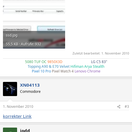
ssd.jpg
55,5 KB · Aufrufe: 932
Zuletzt bearbeitet:
1. November 2010
5080 TUF OC
9850X3D
4k240Hz G80SD
LG C5 83"
Topping A90 & E70 Velvet
Hifiman Arya Stealth
Pixel 10 Pro
Pixel Watch 4
Lenovo Chrome
XN04113
Commodore
1. November 2010
#3
korrekter Link
jodd