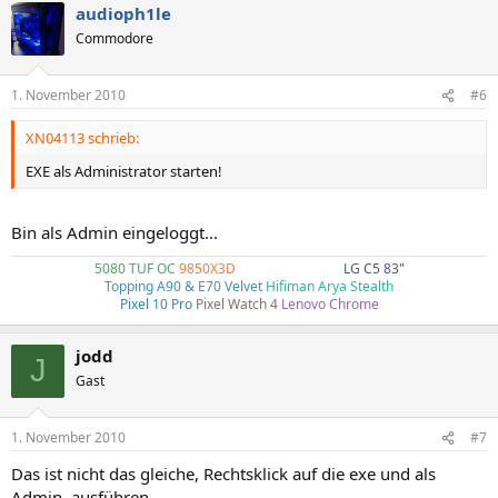
audioph1le
Commodore
1. November 2010
#6
XN04113 schrieb:
EXE als Administrator starten!
Bin als Admin eingeloggt...
5080 TUF OC
9850X3D
4k240Hz G80SD
LG C5 83"
Topping A90 & E70 Velvet
Hifiman Arya Stealth
Pixel 10 Pro
Pixel Watch 4
Lenovo Chrome
jodd
J
Gast
1. November 2010
#7
Das ist nicht das gleiche, Rechtsklick auf die exe und als
Admin. ausführen.