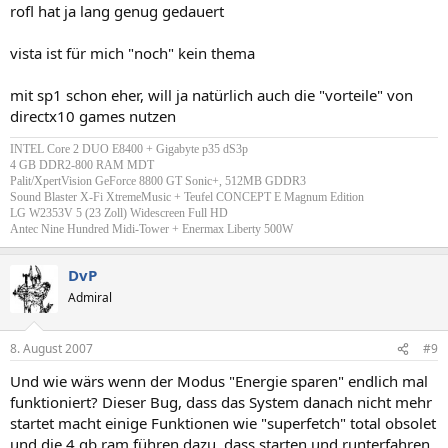
rofl hat ja lang genug gedauert
vista ist für mich "noch" kein thema
mit sp1 schon eher, will ja natürlich auch die "vorteile" von
directx10 games nutzen
INTEL Core 2 DUO E8400 + Gigabyte p35 dS3p
4 GB DDR2-800 RAM MDT
Palit/XpertVision GeForce 8800 GT Sonic+, 512MB GDDR3
Sound Blaster X-Fi XtremeMusic + Teufel CONCEPT E Magnum Edition
LG W2353V 5 (23 Zoll) Widescreen Full HD
Antec Nine Hundred Midi-Tower + Enermax Liberty 500W
DvP
Admiral
8. August 2007
#9
Und wie wärs wenn der Modus "Energie sparen" endlich mal
funktioniert? Dieser Bug, dass das System danach nicht mehr
startet macht einige Funktionen wie "superfetch" total obsolet
und die 4 gb ram führen dazu, dass starten und runterfahren