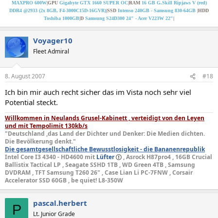
MAXPRO 600W
|GPU
Gigabyte GTX 1660 SUPER OC
|RAM
16 GB G.Skill Ripjaws V (red)
DDR4 @2933 (2x 8GB, F4-3000C15D-16GVR)
|SSD
Intenso 240GB - Samsung 830-64GB
|HDD
Toshiba 1000GB
|D
Samsung S24D300 24" - Acer V223W 22"
|
Voyager10
Fleet Admiral
8. August 2007
#18
Ich bin mir auch recht sicher das im Vista noch sehr viel
Potential steckt.
Willkommen in Neulands Grusel-Kabinett , verteidigt von den Leyen
und mit Tempolimit 130kb/s
"Deutschland ,das Land der Dichter und Denker: Die Medien dichten.
Die Bevölkerung denkt."
Die gesamtgesellschaftliche Bewusstlosigkeit - die Bananenrepublik
Intel Core I3 4340 - HD4600 mit
Lüfter
, Asrock H87pro4 , 16GB Crucial
Ballistix Tactical LP , Seagate SSHD 1TB , WD Green 4TB , Samsung
DVDRAM , TFT Samsung T260 26" , Case Lian Li PC-7FNW , Corsair
Accelerator SSD 60GB , be quiet! L8-350W
pascal.herbert
P
Lt. Junior Grade