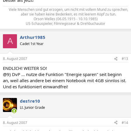
Viele Menschen sind gut erzogen, um nicht mit vollem Mund zu sprechen,
aber sie haben keine Bedenken, es mit leerem Kopf zu tun.​
Orson Welles (06.05.1915 - 10.10.1985)
US-Schauspieler, Filmregisseur & Drehbuchautor​
Arthur1985
A
Cadet 1st Year
8. August 2007
#13
ENDLICH! WEITER SO!
@9) DvP ... nutze die Funktion "Energie sparen" seit beginn
an, weil alles andere bei einem Notebook mit 4GB sinnlos ist.
Und es funktioniert einwandfrei!
des1re10
Lt. Junior Grade
8. August 2007
#14