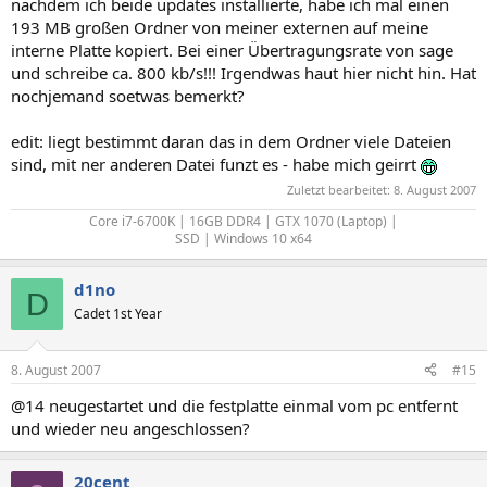
nachdem ich beide updates installierte, habe ich mal einen
193 MB großen Ordner von meiner externen auf meine
interne Platte kopiert. Bei einer Übertragungsrate von sage
und schreibe ca. 800 kb/s!!! Irgendwas haut hier nicht hin. Hat
nochjemand soetwas bemerkt?
edit: liegt bestimmt daran das in dem Ordner viele Dateien
sind, mit ner anderen Datei funzt es - habe mich geirrt
Zuletzt bearbeitet:
8. August 2007
Core i7-6700K | 16GB DDR4 | GTX 1070 (Laptop) |
SSD | Windows 10 x64​
d1no
D
Cadet 1st Year
8. August 2007
#15
@14 neugestartet und die festplatte einmal vom pc entfernt
und wieder neu angeschlossen?
20cent