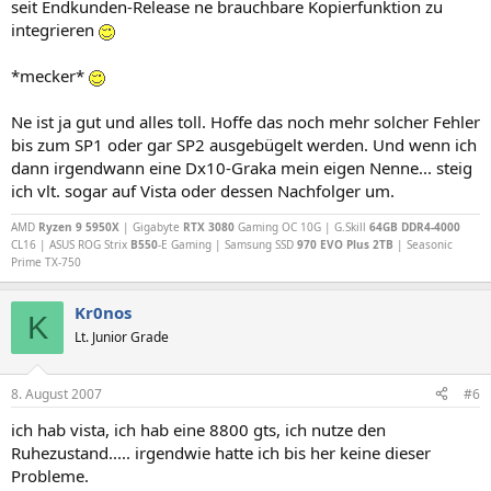
seit Endkunden-Release ne brauchbare Kopierfunktion zu
integrieren
*mecker*
Ne ist ja gut und alles toll. Hoffe das noch mehr solcher Fehler
bis zum SP1 oder gar SP2 ausgebügelt werden. Und wenn ich
dann irgendwann eine Dx10-Graka mein eigen Nenne... steig
ich vlt. sogar auf Vista oder dessen Nachfolger um.
AMD
Ryzen 9 5950X
| Gigabyte
RTX 3080
Gaming OC 10G | G.Skill
64GB DDR4-4000
CL16 | ASUS ROG Strix
B550
-E Gaming | Samsung SSD
970 EVO Plus 2TB
| Seasonic
Prime TX-750
Kr0nos
K
Lt. Junior Grade
8. August 2007
#6
ich hab vista, ich hab eine 8800 gts, ich nutze den
Ruhezustand..... irgendwie hatte ich bis her keine dieser
Probleme.