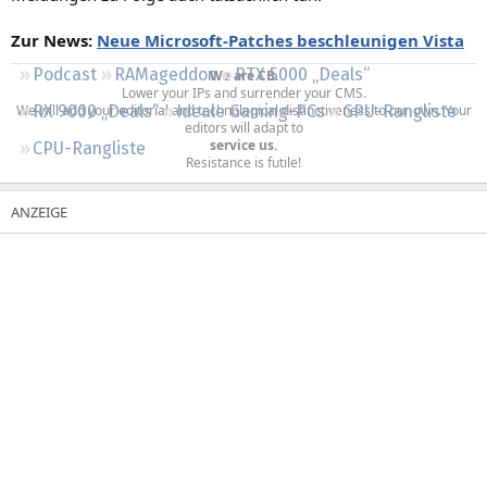
Regeln
Zur News:
Neue Microsoft-Patches beschleunigen Vista
Podcast
RAMageddon
RTX 5000 „Deals“
We are CB.
Lower your IPs and surrender your CMS.
We will add your editorial and technological distinctiveness to our own. Your
RX 9000 „Deals“
Ideale Gaming-PCs
GPU-Rangliste
editors will adapt to
service us.
CPU-Rangliste
Resistance is futile!​