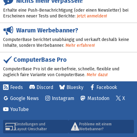
Nichts mehr verpassen!
Erhalte eine Push-Benachrichtigung (oder einen Newsletter) bei
Erscheinen neuer Tests und Berichte:
Jetzt anmelden!
Warum Werbebanner?
ComputerBase berichtet unabhängig und verkauft deshalb keine
Inhalte, sondern Werbebanner.
Mehr erfahren!
ComputerBase Pro
ComputerBase Pro ist die werbefreie, schnelle, flexible und
zugleich faire Variante von ComputerBase.
Mehr dazu!
Feeds
Discord
Bluesky
Facebook
Google News
Instagram
Mastodon
X
YouTube
Einstellungen und
Probleme mit einem
Layout-Umschalter
Werbebanner?