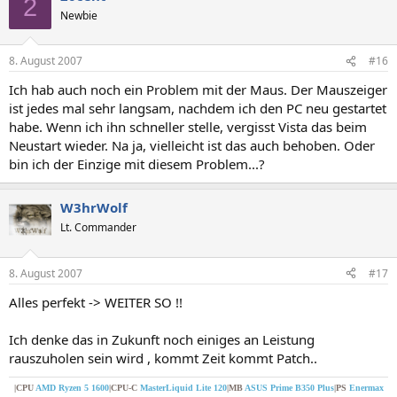
2
Newbie
8. August 2007
#16
Ich hab auch noch ein Problem mit der Maus. Der Mauszeiger
ist jedes mal sehr langsam, nachdem ich den PC neu gestartet
habe. Wenn ich ihn schneller stelle, vergisst Vista das beim
Neustart wieder. Na ja, vielleicht ist das auch behoben. Oder
bin ich der Einzige mit diesem Problem...?
W3hrWolf
Lt. Commander
8. August 2007
#17
Alles perfekt -> WEITER SO !!
Ich denke das in Zukunft noch einiges an Leistung
rauszuholen sein wird , kommt Zeit kommt Patch..
|CPU
AMD Ryzen 5 1600
|CPU-C
MasterLiquid Lite 120
|MB
ASUS Prime B350 Plus
|PS
Enermax