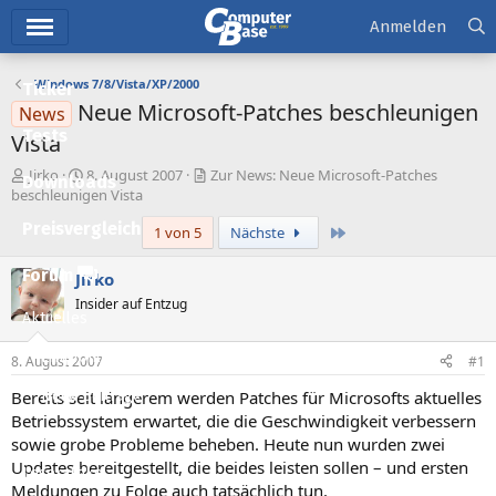
Hauptmenü
Anmelden
Windows 7/8/Vista/XP/2000
Ticker
Neue Microsoft-Patches beschleunigen
News
Tests
Vista
E
E
Jirko
8. August 2007
Zur News: Neue Microsoft-Patches
Downloads
r
r
beschleunigen Vista
s
s
Preisvergleich
Letzte
1 von 5
Nächste
t
t
e
e
l
l
Forum
Jirko
l
l
Insider auf Entzug
e
t
Aktuelles
r
a
m
Empfohlene Inhalte
8. August 2007
#1
Bereits seit längerem werden Patches für Microsofts aktuelles
Neue Beiträge
Betriebssystem erwartet, die die Geschwindigkeit verbessern
Neueste Aktivitäten
sowie grobe Probleme beheben. Heute nun wurden zwei
Updates bereitgestellt, die beides leisten sollen – und ersten
Leserartikel
Meldungen zu Folge auch tatsächlich tun.