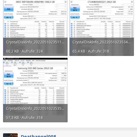
CrystalDiskInfo_20220510235119.png
CrystalDiskInfo_20220510235346.png
60,2 KB · Aufrufe: 324
65,4 KB · Aufrufe: 318
CrystalDiskInfo_20220510235351.png
57,3 KB · Aufrufe: 318
Deathangel008