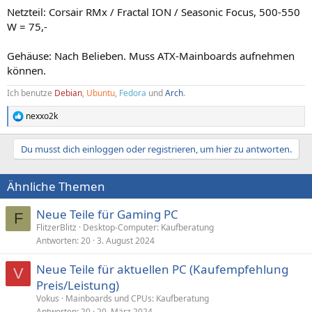
Netzteil: Corsair RMx / Fractal ION / Seasonic Focus, 500-550
W = 75,-
Gehäuse: Nach Belieben. Muss ATX-Mainboards aufnehmen
können.
Ich benutze
Debian
,
Ubuntu
,
Fedora
und
Arch
.
nexxo2k
R
e
a
Du musst dich einloggen oder registrieren, um hier zu antworten.
k
t
i
Ähnliche Themen
o
n
e
Neue Teile für Gaming PC
F
n
FlitzerBlitz
Desktop-Computer: Kaufberatung
:
Antworten
20
3. August 2024
Neue Teile für aktuellen PC (Kaufempfehlung
V
Preis/Leistung)
Vokus
Mainboards und CPUs: Kaufberatung
Antworten
20
20. März 2024