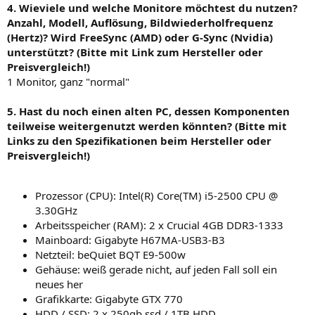
4. Wieviele und welche Monitore möchtest du nutzen?
Anzahl, Modell, Auflösung, Bildwiederholfrequenz
(Hertz)? Wird FreeSync (AMD) oder G-Sync (Nvidia)
unterstützt? (Bitte mit Link zum Hersteller oder
Preisvergleich!)
1 Monitor, ganz "normal"
5. Hast du noch einen alten PC, dessen Komponenten
teilweise weitergenutzt werden könnten? (Bitte mit
Links zu den Spezifikationen beim Hersteller oder
Preisvergleich!)
Prozessor (CPU): Intel(R) Core(TM) i5-2500 CPU @
3.30GHz
Arbeitsspeicher (RAM): 2 x Crucial 4GB DDR3-1333
Mainboard: Gigabyte H67MA-USB3-B3
Netzteil: beQuiet BQT E9-500w
Gehäuse: weiß gerade nicht, auf jeden Fall soll ein
neues her
Grafikkarte: Gigabyte GTX 770
HDD / SSD: 2 x 250gb ssd / 1TB HDD