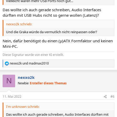
Vielleicht wären mehr USB Ports noch gut...
Das wollte ich auch gerade schreiben, Audio Interfaces
dürften mit USB Hubs nicht so gerne wollen (Latenz)?
nexxo2k schrieb:
Und die Graka würde da vermutlich nicht reinpassen oder?
Nein, dafür benötigst du einen (µ)ATX Formfaktor und keinen
Mini-PC.
Diese Signatur wurde von einer KI erstellt.
nexxo2k
und
madmax2010
R
e
a
nexxo2k
k
N
t
Newbie
Ersteller dieses Themas
i
o
n
11. Mai 2022
#6
e
n
I'm unknown schrieb:
:
Das wollte ich auch gerade schreiben, Audio Interfaces dürften mit