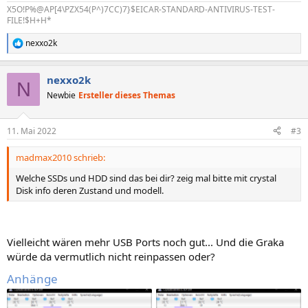
X5O!P%@AP[4\PZX54(P^)7CC)7}$EICAR-STANDARD-ANTIVIRUS-TEST-
FILE!$H+H*
nexxo2k
R
e
a
nexxo2k
k
N
t
Newbie
Ersteller dieses Themas
i
o
n
11. Mai 2022
#3
e
n
madmax2010 schrieb:
:
Welche SSDs und HDD sind das bei dir? zeig mal bitte mit crystal
Disk info deren Zustand und modell.
Vielleicht wären mehr USB Ports noch gut... Und die Graka
würde da vermutlich nicht reinpassen oder?
Anhänge