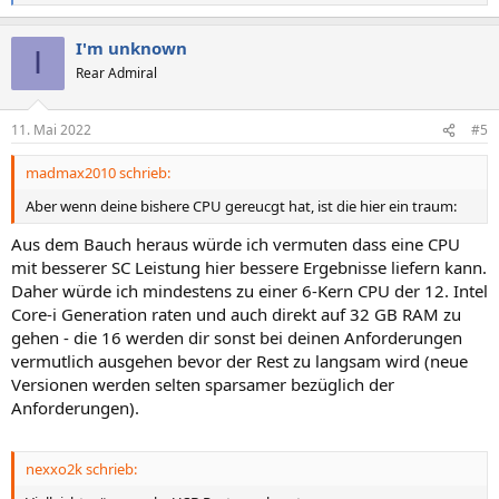
e
a
I'm unknown
k
I
t
Rear Admiral
i
o
n
11. Mai 2022
#5
e
n
madmax2010 schrieb:
:
Aber wenn deine bishere CPU gereucgt hat, ist die hier ein traum:
Aus dem Bauch heraus würde ich vermuten dass eine CPU
mit besserer SC Leistung hier bessere Ergebnisse liefern kann.
Daher würde ich mindestens zu einer 6-Kern CPU der 12. Intel
Core-i Generation raten und auch direkt auf 32 GB RAM zu
gehen - die 16 werden dir sonst bei deinen Anforderungen
vermutlich ausgehen bevor der Rest zu langsam wird (neue
Versionen werden selten sparsamer bezüglich der
Anforderungen).
nexxo2k schrieb: