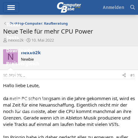
Hauptmenü
Anmelden
Desktop-Computer: Kaufberatung
Ticker
Neue Teile für mehr CPU Power
Tests
E
E
nexxo2k
10. Mai 2022
r
r
Downloads
s
s
nexxo2k
N
t
t
Newbie
e
e
Preisvergleich
l
l
l
l
10. Mai 2022
#1
Forum
e
t
r
a
Hallo liebe Leute,
Aktuelles
m
da mein PC schon langsam in die Jahre gekommen ist, wird es
Empfohlene Inhalte
mal Zeit für eine Neuanschaffung. Eigentlich reicht mir der
Neue Beiträge
noch für das meiste, aber die CPU kommt manchmal an ihre
Grenzen. Gerade wenn ich in Ableton Musik produziere und
Neueste Aktivitäten
viele Tracks auf einmal am laufen habe mit vielen VSTs.
Leserartikel
Im Prinzip habe ich daher gedacht alles zu erneuern, außer