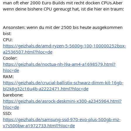
man oft eher 2000 Euro Builds mit recht docken CPUs.Aber
wenn deine bishere CPU gereucgt hat, ist die hier ein traum:
Ansonsten: wenn du mit der 2500 bis heute ausgekommen
bist:
CPU:
https://geizhals.de/amd-ryzen-5-5600g-100-100000252box-
a2536507.html?hloc=de
Cooler:
https://geizhals.de/noctua-nh-l9a-am4-a1698579.html?
hloc=de
RAM:
https://geizhals.de/crucial-ballistix-schwarz-dimm-kit-16gb-
bl2k8g32c16u4b-a2222471.html?hloc=de
barebone:
https://geizhals.de/asrock-deskmini-x300-a2345964.html?
hloc=de
SSD:
https://geizhals.de/samsung-ssd-970-evo-plus-500gb-mz-
v7s500bw-a1972733.html?hloc=de