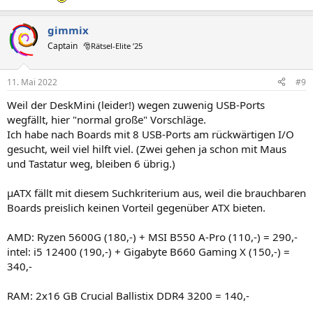
gimmix
Captain
🎅Rätsel-Elite ’25
11. Mai 2022
#9
Weil der DeskMini (leider!) wegen zuwenig USB-Ports
wegfällt, hier "normal große" Vorschläge.
Ich habe nach Boards mit 8 USB-Ports am rückwärtigen I/O
gesucht, weil viel hilft viel. (Zwei gehen ja schon mit Maus
und Tastatur weg, bleiben 6 übrig.)
µATX fällt mit diesem Suchkriterium aus, weil die brauchbaren
Boards preislich keinen Vorteil gegenüber ATX bieten.
AMD: Ryzen 5600G (180,-) + MSI B550 A-Pro (110,-) = 290,-
intel: i5 12400 (190,-) + Gigabyte B660 Gaming X (150,-) =
340,-
RAM: 2x16 GB Crucial Ballistix DDR4 3200 = 140,-