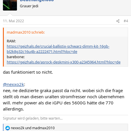
Grauer Jedi
11. Mai 2022
#4
madmax2010 schrieb:
RAM:
https://geizhals.de/crucial-ballistix-schwarz-dimm-kit-16gb-
bl2k8g32c16u4b-a2222471.html?hloc=de
barebone:
https://geizhals.de/asrock-deskmini-x300-a2345964.html?hloc=de
das funktioniert so nicht.
@nexxo2k
:
nee, ne dedizierte graka passt da nicht. wobei sich die frage
stellt ob man diesen uralten stromfresser noch übernehmen
will. mehr power als die iGPU des 5600G hätte die 770
allerdings.
Signatur wird geladen, bitte warten...
nexxo2k
und
madmax2010
R