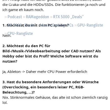
Regeln
die Graka und die HDDs/SSDs. Die funktionieren ja noch und
ich game eh kaum noch.
Podcast
RAMageddon
RTX 5000 „Deals“
1. Möchtest du mit dem PC spielen?
RX 9000 „Deals“
Ideale Gaming-PCs
GPU-Rangliste
CPU-Rangliste
Nein.
2. Möchtest du den PC für
Bild-/Musik-/Videobearbeitung oder CAD nutzen? Als
Hobby oder bist du Profi? Welche Software wirst du
nutzen?
Ja, Ableton -> Daher mehr CPU Power erforderlich
3. Hast du besondere Anforderungen oder Wünsche
(Overclocking, ein besonders leiser PC, RGB-
Beleuchtung, …)?
Nix. Stinknormales Gehäuse, das alte ist schon ziemlich ranzig
lol.