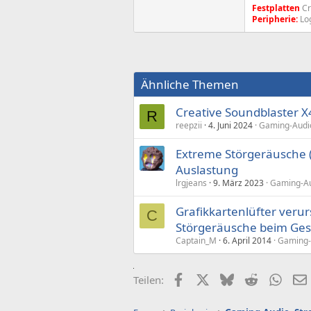
Festplatten
Cr
Peripherie:
Log
Ähnliche Themen
Creative Soundblaster 
R
reepzii
4. Juni 2024
Gaming-Audio
Extreme Störgeräusche (
Auslastung
lrgjeans
9. März 2023
Gaming-Aud
Grafikkartenlüfter veru
C
Störgeräusche beim Ges
Captain_M
6. April 2014
Gaming-A
Facebook
X (Twitter)
Bluesky
Reddit
What
Teilen: