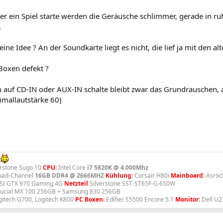
r ein Spiel starte werden die Geräusche schlimmer, gerade in ruh
.
ine Idee ? An der Soundkarte liegt es nicht, die lief ja mit den al
Boxen defekt ?
 auf CD-IN oder AUX-IN schalte bleibt zwar das Grundrauschen, a
imallautstärke 60)
:
rstone Sugo 10
CPU
:
Intel Core
i7 5820K @ 4.000Mhz
uad-Channel
16GB DDR4 @ 2666MHZ
Kühlung
:
Corsair H80i
Mainboard
:
Asrock
I GTX 970 Gaming 4G
Netzteil
Silverstone SST-ST65F-G 650W
ucial MX 100 256GB + Samsung 830 256GB
itech G700, Logitech K800
PC Boxen
:
Edifier S5500 Encore 5.1
Monitor
:
Dell U2