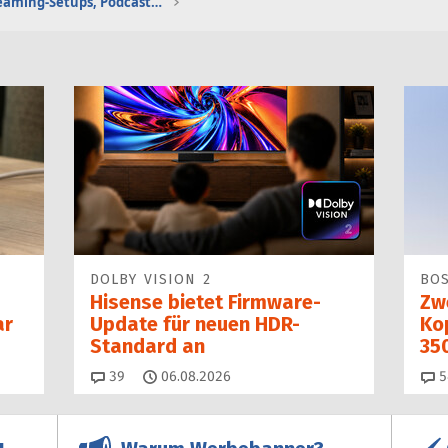
Gaming-Audio, Streaming-Setups, Podcasting etc.
DOLBY VISION 2
BO
Hisense bietet Firmware-
Zw
ar
Update für neuen HDR-
Kop
Standard an
35
Kommentare
39
06.08.2026
5