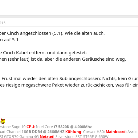
015
er Cinch angeschlossen (5.1). Wie die alten auch.
n auf 5.1.
 Cinch Kabel entfernt und dann getestet:
n (sehr laut) ist da, aber die anderen Geräusche sind weg.
 Frust mal wieder den alten Sub angeschlossen: Nichts, kein Grun
ses riesige megaschwere Paket wieder zurückschicken, was für ein
:
rstone Sugo 10
CPU
:
Intel Core
i7 5820K @ 4.000Mhz
uad-Channel
16GB DDR4 @ 2666MHZ
Kühlung
:
Corsair H80i
Mainboard
:
Asrock
I GTX 970 Gaming 4G
Netzteil
Silverstone SST-ST65F-G 650W