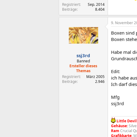
Registriert
Sep. 2014
Beiträge
8.404
9. November 2
Boxen sind p
Boxen stehe
Habe mal die
ssj3rd
Grundrausche
Banned
Ersteller dieses
Themas
Edit:
Registriert
März 2005
ich habe aus
Beiträge
2.946
Ich darf die
Mfg
ssj3rd
Little Devil
Gehäuse:
Silve
Ram
Crucial Q
Grafikkarte
:
MS