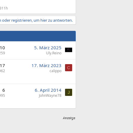
311h
 oder registrieren, um hier zu antworten.
10
5. März 2025
259
Uly.Reino
17
17. März 2023
C
962
calippo
6
6. April 2014
J
995
JohnWayne78