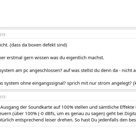
015
icht. (dass da boxen defekt sind)
her erstmal gern wissen was du eigentlich machst.
system am pc angeschlossen? auf was stellst du denn da - nicht 
as system ohne eingangssignal? sprich mit nur strom angelegt? (k
015
 Ausgang der Soundkarte auf 100% stellen und sämtliche Effekte u
teuern (über 100% (-0 dBfs, um es genau zu sagen) geht bei Digit
ürlich entsprechend leiser drehen. So hast Du jedenfalls den be