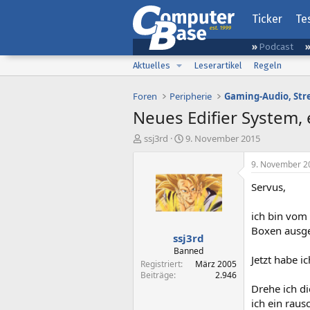
Ticker
Te
Podcast
Aktuelles
Leserartikel
Regeln
Foren
Peripherie
Neues Edifier System,
E
E
ssj3rd
9. November 2015
r
r
s
s
9. November 2
t
t
Servus,
e
e
l
l
l
l
ich bin vom
e
t
Boxen ausge
ssj3rd
r
a
m
Banned
Jetzt habe i
Registriert
März 2005
Beiträge
2.946
Drehe ich di
ich ein raus