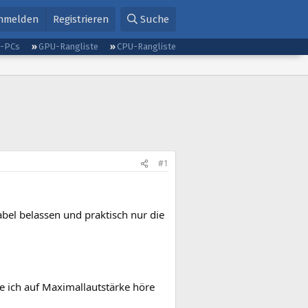
nmelden
Registrieren
Suche
g-PCs
GPU-Rangliste
CPU-Rangliste
#1
bel belassen und praktisch nur die
he ich auf Maximallautstärke höre