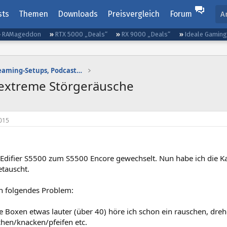
sts
Themen
Downloads
Preisvergleich
Forum
A
RAMageddon
RTX 5000 „Deals“
RX 9000 „Deals“
Ideale Gamin
Gaming-Audio, Streaming-Setups, Podcasting etc.
 extreme Störgeräusche
015
 Edifier S5500 zum S5500 Encore gewechselt. Nun habe ich die Ka
tauscht.
ch folgendes Problem:
e Boxen etwas lauter (über 40) höre ich schon ein rauschen, dre
chen/knacken/pfeifen etc.