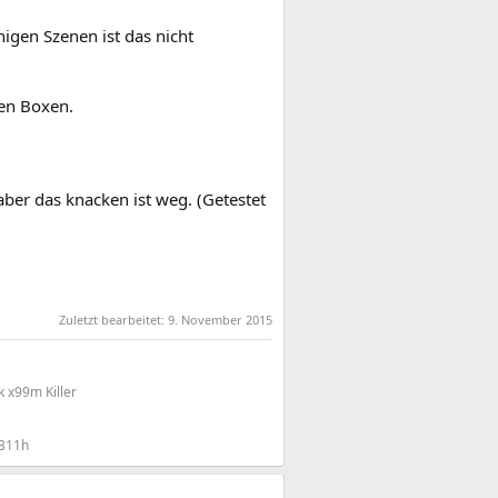
igen Szenen ist das nicht
ten Boxen.
ber das knacken ist weg. (Getestet
Zuletzt bearbeitet:
9. November 2015
 x99m Killer
311h