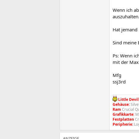
Wenn ich abe
auszuhalten
Hat jemand e
Sind meine 
Ps: Wenn ich
mit der Max
Mfg
ssj3rd
Little Devil
Gehäuse:
Silve
Ram
Crucial Q
Grafikkarte
:
MS
Festplatten
Cr
Peripherie:
Log