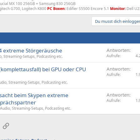
ucial MX 100 256GB + Samsung 830 256GB
itech G700, Logitech K800
PC Boxen
:
Edifier S5500 Encore 5.1
Monitor
:
Dell U2
Du musst dich einloggen
X4 extreme Störgeräusche
Antworten
Aufrufe
4.
, Streaming-Setups, Podcasting etc.
komplettausfall) bei GPU oder CPU
Antworten
Aufrufe
1.
io, Streaming-Setups, Podcasting etc.
rsacht beim Skypen extreme
Antworten
Aufrufe
1.
prächspartner
udio, Streaming-Setups, Podcasting etc.
sApp
E-Mail
Link