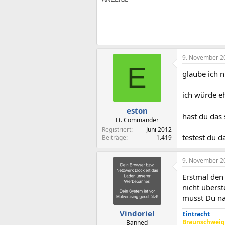
9. November 2
E
glaube ich n
ich würde e
eston
hast du das 
Lt. Commander
Registriert
Juni 2012
testest du d
Beiträge
1.419
9. November 2
Erstmal den
nicht übers
musst Du nat
Vindoriel
Eintracht
Braunschweig
Banned