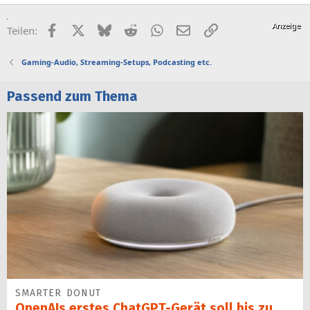
Facebook
X (Twitter)
Bluesky
Reddit
WhatsApp
E-Mail
Link
Teilen:
Gaming-Audio, Streaming-Setups, Podcasting etc.
Passend zum Thema
SMARTER DONUT
OpenAIs erstes ChatGPT-Gerät soll bis zu