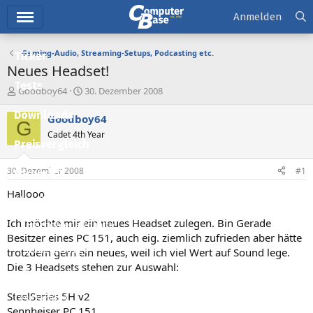
Hauptmenü
Anmelden
Gaming-Audio, Streaming-Setups, Podcasting etc.
Ticker
Neues Headset!
Tests
E
E
Goodboy64
30. Dezember 2008
r
r
Downloads
s
s
Goodboy64
G
t
t
Cadet 4th Year
e
e
Preisvergleich
l
l
l
l
30. Dezember 2008
#1
Forum
e
t
r
a
Hallooo
Aktuelles
m
Ich möchte mir ein neues Headset zulegen. Bin Gerade
Empfohlene Inhalte
Besitzer eines PC 151, auch eig. ziemlich zufrieden aber hätte
Neue Beiträge
trotzdem gern ein neues, weil ich viel Wert auf Sound lege.
Die 3 Headsets stehen zur Auswahl:
Neueste Aktivitäten
SteelSeries 5H v2
Leserartikel
Sennheiser PC 151