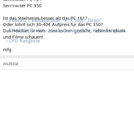
Regeln
Sennheiser PC 350
Ist das Steelseries besser als das PC 161?
Podcast
RAMageddon
RTX 5000 „Deals“
Oder lohnt sich 30-40€ Aufpreis für das PC 350?
Das Headset ist mehr zum zocken gedacht, nebenbei Musik
RX 9000 „Deals“
Ideale Gaming-PCs
GPU-Rangliste
und Filme schauen!
CPU-Rangliste
mfg