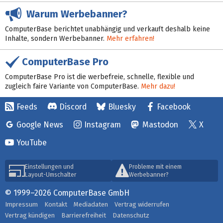
Warum Werbebanner?
ComputerBase berichtet unabhängig und verkauft deshalb keine
Inhalte, sondern Werbebanner.
Mehr erfahren!
ComputerBase Pro
ComputerBase Pro ist die werbefreie, schnelle, flexible und
zugleich faire Variante von ComputerBase.
Mehr dazu!
Feeds
Discord
Bluesky
Facebook
Google News
Instagram
Mastodon
X
YouTube
Einstellungen und
Probleme mit einem
Layout-Umschalter
Werbebanner?
© 1999–2026 ComputerBase GmbH
Impressum
Kontakt
Mediadaten
Vertrag widerrufen
Vertrag kündigen
Barrierefreiheit
Datenschutz