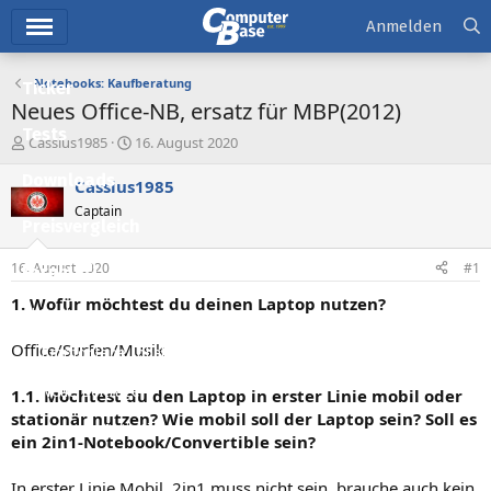
Hauptmenü
Anmelden
Notebooks: Kaufberatung
Ticker
Neues Office-NB, ersatz für MBP(2012)
Tests
E
E
Cassius1985
16. August 2020
r
r
Downloads
s
s
Cassius1985
t
t
Captain
e
e
Preisvergleich
l
l
l
l
16. August 2020
#1
Forum
e
t
r
a
1. Wofür möchtest du deinen Laptop nutzen?
Aktuelles
m
Office/Surfen/Musik
Empfohlene Inhalte
Neue Beiträge
1.1. Möchtest du den Laptop in erster Linie mobil oder
stationär nutzen? Wie mobil soll der Laptop sein? Soll es
Neueste Aktivitäten
ein 2in1-Notebook/Convertible sein?
Leserartikel
In erster Linie Mobil, 2in1 muss nicht sein, brauche auch kein