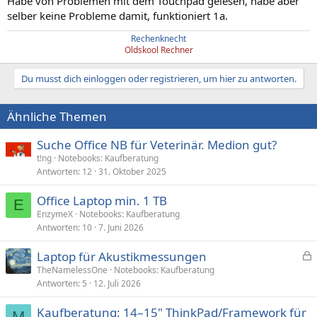
Habe von Problemen mit dem Touchpad gelesen, habe aber
selber keine Probleme damit, funktioniert 1a.
Rechenknecht
Oldskool Rechner
Du musst dich einloggen oder registrieren, um hier zu antworten.
Ähnliche Themen
Suche Office NB für Veterinär. Medion gut?
t!ng
Notebooks: Kaufberatung
Antworten
12
31. Oktober 2025
Office Laptop min. 1 TB
E
EnzymeX
Notebooks: Kaufberatung
Antworten
10
7. Juni 2026
Laptop für Akustikmessungen
e
TheNamelessOne
Notebooks: Kaufberatung
Antworten
5
12. Juli 2026
s
p
Kaufberatung: 14–15" ThinkPad/Framework für
e
M