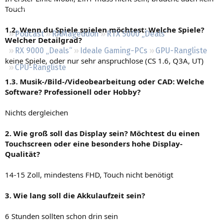
Regeln
Touch
1.2. Wenn du Spiele spielen möchtest: Welche Spiele?
Podcast
RAMageddon
RTX 5000 „Deals“
Welcher Detailgrad?
RX 9000 „Deals“
Ideale Gaming-PCs
GPU-Rangliste
keine Spiele, oder nur sehr anspruchlose (CS 1.6, Q3A, UT)
CPU-Rangliste
1.3. Musik-/Bild-/Videobearbeitung oder CAD: Welche
Software? Professionell oder Hobby?
Nichts dergleichen
2. Wie groß soll das Display sein? Möchtest du einen
Touchscreen oder eine besonders hohe Display-
Qualität?
14-15 Zoll, mindestens FHD, Touch nicht benötigt
3. Wie lang soll die Akkulaufzeit sein?
6 Stunden sollten schon drin sein