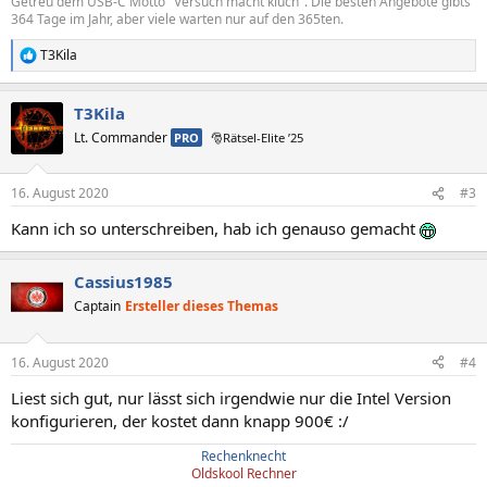
Getreu dem USB-C Motto "Versuch macht kluch". Die besten Angebote gibts
364 Tage im Jahr, aber viele warten nur auf den 365ten.
T3Kila
R
e
a
T3Kila
k
t
Lt. Commander
PRO
🎅Rätsel-Elite ’25
i
o
n
16. August 2020
#3
e
n
Kann ich so unterschreiben, hab ich genauso gemacht
:
Cassius1985
Captain
Ersteller dieses Themas
16. August 2020
#4
Liest sich gut, nur lässt sich irgendwie nur die Intel Version
konfigurieren, der kostet dann knapp 900€ :/
Rechenknecht
Oldskool Rechner