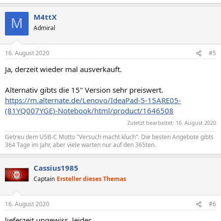
M4ttX
M
Admiral
16. August 2020
#5
Ja, derzeit wieder mal ausverkauft.
Alternativ gibts die 15" Version sehr preiswert.
https://m.alternate.de/Lenovo/IdeaPad-5-15ARE05-
(81YQ007YGE)-Notebook/html/product/1646508
Zuletzt bearbeitet:
16. August 2020
Getreu dem USB-C Motto "Versuch macht kluch". Die besten Angebote gibts
364 Tage im Jahr, aber viele warten nur auf den 365ten.
Cassius1985
Captain
Ersteller dieses Themas
16. August 2020
#6
lieferzeit ungewiss, leider...