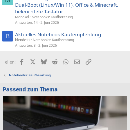
Dual-Boot (Linux/Win 11), Office & Minecraft,
r
beleuchtete Tastatur
r
t
Monokel
Notebooks: Kaufberatung
Antworten
14
5. Juni 2026
Aktuelles Notebook Kaufempfehlung
B
blende11
Notebooks: Kaufberatung
Antworten
3
2. Juni 2026
Facebook
X (Twitter)
Bluesky
Reddit
WhatsApp
E-Mail
Link
Teilen:
Notebooks: Kaufberatung
Passend zum Thema