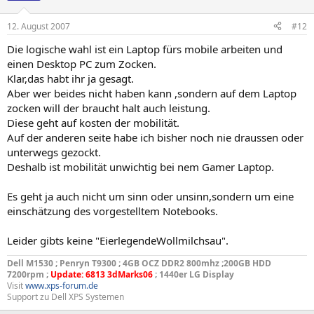
12. August 2007
#12
Die logische wahl ist ein Laptop fürs mobile arbeiten und
einen Desktop PC zum Zocken.
Klar,das habt ihr ja gesagt.
Aber wer beides nicht haben kann ,sondern auf dem Laptop
zocken will der braucht halt auch leistung.
Diese geht auf kosten der mobilität.
Auf der anderen seite habe ich bisher noch nie draussen oder
unterwegs gezockt.
Deshalb ist mobilität unwichtig bei nem Gamer Laptop.
Es geht ja auch nicht um sinn oder unsinn,sondern um eine
einschätzung des vorgestelltem Notebooks.
Leider gibts keine "EierlegendeWollmilchsau".
Dell M1530 ; Penryn T9300 ; 4GB OCZ DDR2 800mhz ;200GB HDD
7200rpm ;
Update: 6813 3dMarks06
; 1440er LG Display
Visit
www.xps-forum.de
Support zu Dell XPS Systemen