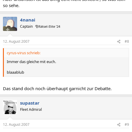
so sehe.
4nanai
Captain
🎅Rätsel-Elite ’24
12. August 2007
#8
cyrus-virus schrieb:
Immer das gleiche mit euch.
blaaablub
Das stand doch noch überhaupt garnicht zur Debatte.
supastar
Fleet Admiral
12. August 2007
#9