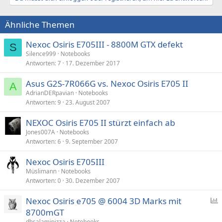
Ähnliche Themen
Nexoc Osiris E705III - 8800M GTX defekt
S
Silence999
Notebooks
Antworten
7
17. Dezember 2017
Asus G2S-7R066G vs. Nexoc Osiris E705 II
A
AdrianDERpavian
Notebooks
Antworten
9
23. August 2007
NEXOC Osiris E705 II stürzt einfach ab
Jones007A
Notebooks
Antworten
6
9. September 2007
Nexoc Osiris E705III
Müslimann
Notebooks
Antworten
0
30. Dezember 2007
Nexoc Osiris e705 @ 6004 3D Marks mit
8700mGT
f
dhsalamipizza
Notebooks