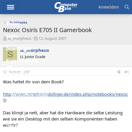
Hauptmenü
Anmelden
Notebooks
Ticker
Nexoc Osiris E705 II Gamerbook
Tests
E
E
sc_morpheus
12. August 2007
r
r
Downloads
s
s
sc_morpheus
S
t
t
Lt. Junior Grade
e
e
Preisvergleich
l
l
l
l
12. August 2007
#1
Forum
e
t
r
a
Was haltet ihr von dem Book?
Aktuelles
m
http://www.notebooksbilliger.de/index.php/notebooks/nexoc
Empfohlene Inhalte
Neue Beiträge
Das klingt ja nett, aber hat die Hardware die selbe Leistung
Neueste Aktivitäten
wie sie ein Desktop mit den selben Komponenten haben
würde?
Leserartikel