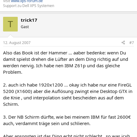
Visit
www.xps-forum.de
Support zu Dell XPS Systemen
trick17
T
Gast
12. August 2007
#7
Also das Book ist der Hammer ... aaber bedenke: wenn Du
damit spielst drehen die Lüfter an dem Ding richtig auf und
werden nervig. Ich habe nen IBM Z61p und das gleiche
Problem.
2. auch ich habe 1920x1200 ... okay ich habe nur eine FireGL
5200 (X1600) aber die Auflösung zwingt eine Desktop GTX in
die Knie , und interpolation sieht bescheiden aus auf dem
Schirm.
3. Der NB Schirm dürfte, wie bei meinem IBM für fast 2600€
auch, verdammt träge sein und schlieren.
Aber ansonsten ist das Ding echt nicht schlecht , so was icxh