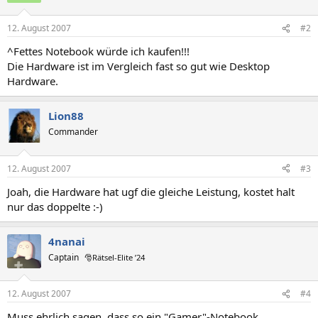
12. August 2007
#2
^Fettes Notebook würde ich kaufen!!!
Die Hardware ist im Vergleich fast so gut wie Desktop
Hardware.
Lion88
Commander
12. August 2007
#3
Joah, die Hardware hat ugf die gleiche Leistung, kostet halt
nur das doppelte :-)
4nanai
Captain
🎅Rätsel-Elite ’24
12. August 2007
#4
Muss ehrlich sagen, dass so ein "Gamer"-Notebook