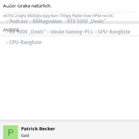
Regeln
Außer Graka natürlich.
e6750 2.6ghz 8800gtx 4gig Ram 750gig Platte Viste HP64 nix OC
Podcast
RAMageddon
RTX 5000 „Deals“
RX 9000 „Deals“
Ideale Gaming-PCs
GPU-Rangliste
CPU-Rangliste
Patrick Becker
P
Gast