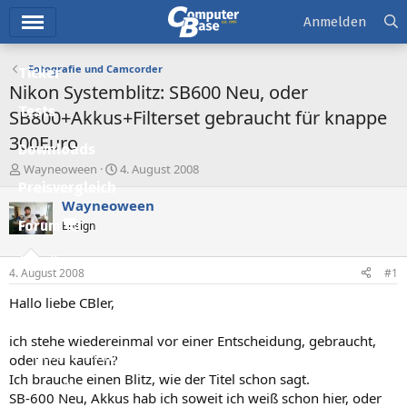
Hauptmenü
Anmelden
Fotografie und Camcorder
Ticker
Nikon Systemblitz: SB600 Neu, oder
Tests
SB800+Akkus+Filterset gebraucht für knappe
300Euro
Downloads
E
E
Wayneoween
4. August 2008
r
r
Preisvergleich
s
s
Wayneoween
t
t
Forum
Ensign
e
e
l
l
Aktuelles
l
l
4. August 2008
#1
e
t
Empfohlene Inhalte
r
a
Hallo liebe CBler,
m
Neue Beiträge
ich stehe wiedereinmal vor einer Entscheidung, gebraucht,
Neueste Aktivitäten
oder neu kaufen?
Ich brauche einen Blitz, wie der Titel schon sagt.
Leserartikel
SB-600 Neu, Akkus hab ich soweit ich weiß schon hier, oder