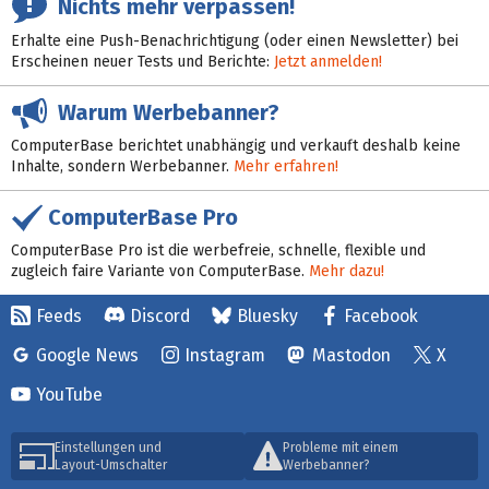
Nichts mehr verpassen!
Erhalte eine Push-Benachrichtigung (oder einen Newsletter) bei
Erscheinen neuer Tests und Berichte:
Jetzt anmelden!
Warum Werbebanner?
ComputerBase berichtet unabhängig und verkauft deshalb keine
Inhalte, sondern Werbebanner.
Mehr erfahren!
ComputerBase Pro
ComputerBase Pro ist die werbefreie, schnelle, flexible und
zugleich faire Variante von ComputerBase.
Mehr dazu!
Feeds
Discord
Bluesky
Facebook
Google News
Instagram
Mastodon
X
YouTube
Einstellungen und
Probleme mit einem
Layout-Umschalter
Werbebanner?