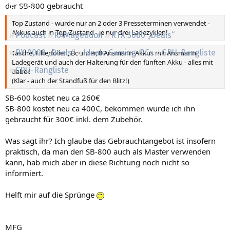
der SB-800 gebraucht
Regeln
Top Zustand - wurde nur an 2 oder 3 Presseterminen verwendet -
Akkus auch in Top-Zustand - je nur drei Ladezyklen!
Podcast
RAMageddon
RTX 5000 „Deals“
RX 9000 „Deals“
Ideale Gaming-PCs
GPU-Rangliste
Tasche, Filterfolien, Bouncer, 8 Ansmann-Akkus mit Ansmann
Ladegerät und auch der Halterung für den fünften Akku - alles mit
CPU-Rangliste
dabei!
(Klar - auch der Standfuß für den Blitz!)
SB-600 kostet neu ca 260€
SB-800 kostet neu ca 400€, bekommen würde ich ihn
gebraucht für 300€ inkl. dem Zubehör.
Was sagt ihr? Ich glaube das Gebrauchtangebot ist insofern
praktisch, da man den SB-800 auch als Master verwenden
kann, hab mich aber in diese Richtung noch nicht so
informiert.
Helft mir auf die Sprünge
MFG