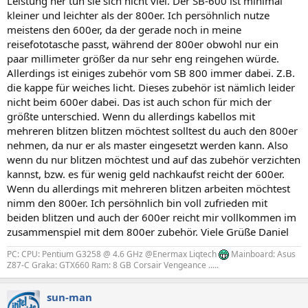
Leistung her tun sie sich nicht viel. Der SB-600 ist minimal
kleiner und leichter als der 800er. Ich persöhnlich nutze
meistens den 600er, da der gerade noch in meine
reisefototasche passt, während der 800er obwohl nur ein
paar millimeter größer da nur sehr eng reingehen würde.
Allerdings ist einiges zubehör vom SB 800 immer dabei. Z.B.
die kappe für weiches licht. Dieses zubehör ist nämlich leider
nicht beim 600er dabei. Das ist auch schon für mich der
größte unterschied. Wenn du allerdings kabellos mit
mehreren blitzen blitzen möchtest solltest du auch den 800er
nehmen, da nur er als master eingesetzt werden kann. Also
wenn du nur blitzen möchtest und auf das zubehör verzichten
kannst, bzw. es für wenig geld nachkaufst reicht der 600er.
Wenn du allerdings mit mehreren blitzen arbeiten möchtest
nimm den 800er. Ich persöhnlich bin voll zufrieden mit
beiden blitzen und auch der 600er reicht mir vollkommen im
zusammenspiel mit dem 800er zubehör. Viele Grüße Daniel
PC: CPU: Pentium G3258 @ 4.6 GHz @Enermax Liqtech
Mainboard: Asus
Z87-C Graka: GTX660 Ram: 8 GB Corsair Vengeance .....
sun-man