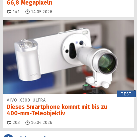
66,8 Megapixeln
Kommentare
141
14.05.2026
TEST
VIVO X300 ULTRA
Dieses Smartphone kommt mit bis zu
400‑mm‑Teleobjektiv
Kommentare
203
16.04.2026