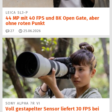
LEICA SL3-P
44 MP mit 40 FPS und 8K Open Gate, aber
ohne roten Punkt
Kommentare
27
25.06.2026
SONY ALPHA 7R VI
Voll gestapelter Sensor liefert 30 FPS bei