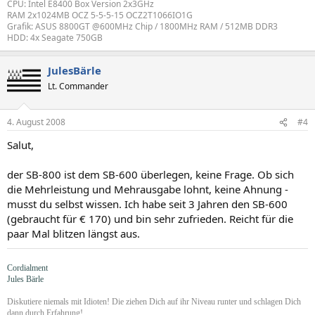
CPU: Intel E8400 Box Version 2x3GHz
RAM 2x1024MB OCZ 5-5-5-15 OCZ2T1066IO1G
Grafik: ASUS 8800GT @600MHz Chip / 1800MHz RAM / 512MB DDR3
HDD: 4x Seagate 750GB
JulesBärle
Lt. Commander
4. August 2008
#4
Salut,
der SB-800 ist dem SB-600 überlegen, keine Frage. Ob sich
die Mehrleistung und Mehrausgabe lohnt, keine Ahnung -
musst du selbst wissen. Ich habe seit 3 Jahren den SB-600
(gebraucht für € 170) und bin sehr zufrieden. Reicht für die
paar Mal blitzen längst aus.
Cordialment
Jules Bärle
Diskutiere niemals mit Idioten! Die ziehen Dich auf ihr Niveau runter und schlagen Dich
dann durch Erfahrung!