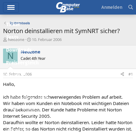
Hauptmenü
Anmelden
Systemtools
Ticker
Norton deinstallieren mit SymNRT sicher?
Tests
E
E
Neozone
10. Februar 2006
r
r
Downloads
s
s
Neozone
N
t
t
Cadet 4th Year
e
e
Preisvergleich
l
l
l
l
10. Februar 2006
#1
Forum
e
t
r
a
Hallo,
Aktuelles
m
ich habe folgendes schwerwiegendes Problem auf arbeit.
Empfohlene Inhalte
Wir haben vom Kunden ein Notebook mit wichtigen Dateien
Neue Beiträge
drauf bekommen. Der Kunde hatte Probleme mit Norton
Internet Security 2005.
Neueste Aktivitäten
Daraufhin wollte er Norton deinstallieren. Leider hatte Norton
ein Fehler, so das Norton nicht richtig Deinstalliert wurden ist.
Leserartikel