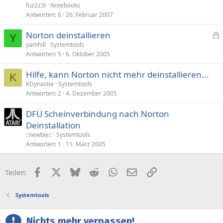
fuz2z3l
Notebooks
Antworten
6
26. Februar 2007
Norton deinstallieren
Y
e
yamhill
Systemtools
Antworten
5
6. Oktober 2005
s
p
Hilfe, kann Norton nicht mehr deinstallieren...
e
K
KDynastie
Systemtools
r
Antworten
2
4. Dezember 2005
r
t
DFÜ Scheinverbindung nach Norton
Deinstallation
::newbie::
Systemtools
Antworten
1
11. März 2005
Facebook
X (Twitter)
Bluesky
Reddit
WhatsApp
E-Mail
Link
Teilen:
Systemtools
Nichts mehr verpassen!