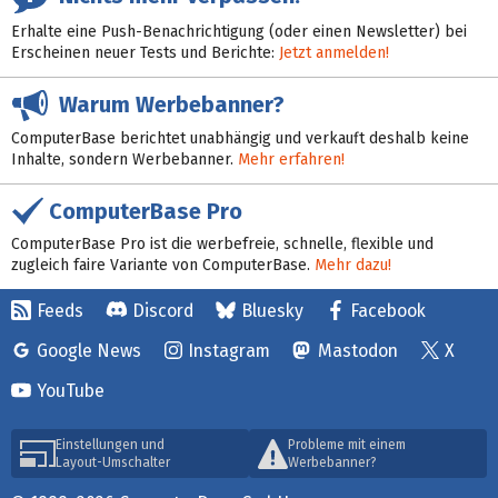
Erhalte eine Push-Benachrichtigung (oder einen Newsletter) bei
Erscheinen neuer Tests und Berichte:
Jetzt anmelden!
Warum Werbebanner?
ComputerBase berichtet unabhängig und verkauft deshalb keine
Inhalte, sondern Werbebanner.
Mehr erfahren!
ComputerBase Pro
ComputerBase Pro ist die werbefreie, schnelle, flexible und
zugleich faire Variante von ComputerBase.
Mehr dazu!
Feeds
Discord
Bluesky
Facebook
Google News
Instagram
Mastodon
X
YouTube
Einstellungen und
Probleme mit einem
Layout-Umschalter
Werbebanner?