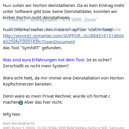
Regeln
Nun sollen wir Norton deinstallieren. Da es kein Eintrag mehr
unter Software gibt bzw. keine Deinstalldatei, konnten wir
bisher Norton nicht deinstallieren.
Podcast
RAMageddon
RTX 5000 „Deals“
Nach Internet recherchen habe ich auf der Norton Seite
RX 9000 „Deals“
Ideale Gaming-PCs
GPU-Rangliste
http://service1.symantec.com/SUPPOR...0cc88d316151d60e
CPU-Rangliste
80256fe1003143fc?OpenDocument
das Tool "SymNRT" gefunden.
Was sind eure Erfahrungen mit dem Tool.
Ist es sicher?
Zerschießt es nicht mein System?
Wäre echt Nett, da mir immer eine Deinstallation von Norton
Kopfschmerzen bereiten.
Denn wäre es mein Privat Rechner, würde ich format c
machen
Aber das hier nicht.
Mfg Neo
Mein Rechenknecht:
AMD Ryzen 5 2600X, 16 GB DDR4-3000 RAM,NVidea Geforce 960, Samsung