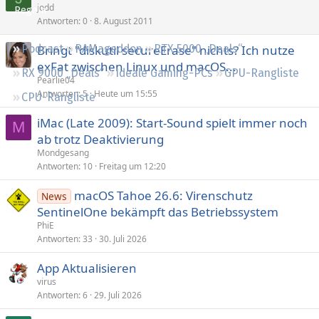
e
n
jodd
r
i
Regeln
Antworten
0
8. August 2011
s
g
r
n
p
e
t
n
Podcast
RAMageddon
RTX 5000 „Deals“
Bringt "diskutil secureErase" nichts? Ich nutze
e
p
t
exFat zwischen Linux und macOS...
r
i
RX 9000 „Deals“
Ideale Gaming-PCs
GPU-Rangliste
Pearlie04
r
n
Antworten
5
Heute um 15:55
t
n
CPU-Rangliste
t
iMac (Late 2009): Start-Sound spielt immer noch
M
ab trotz Deaktivierung
Mondgesang
Antworten
10
Freitag um 12:20
macOS Tahoe 26.6: Virenschutz
News
SentinelOne be­kämpft das Betriebssystem
PhiE
Antworten
33
30. Juli 2026
App Aktualisieren
virus
Antworten
6
29. Juli 2026