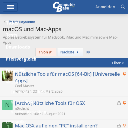
Hauptmenü
Anmelden
Betriebssysteme
Ticker
macOS und Mac-Apps
Tests
Apples Betriebssystem für MacBook, iMac und Mac mini sowie Mac-
Apps
Downloads
Letzte
1 von 91
Nächste
Preisvergleich
Filter
Forum
Nützliche Tools für macOS [64-Bit] [Universelle
n
Apps]
Aktuelles
g
Cool Master
e
Antworten
23
26. März 2026
Empfohlene Inhalte
p
G
Neue Beiträge
[Archiv]Nützliche Tools für OSX
i
N
e
n
n0rdlicht
n
Neueste Aktivitäten
Antworten
108
1. August 2021
s
g
n
p
e
t
Leserartikel
G
Mac OSX auf einen "PC" installieren?
e
p
J