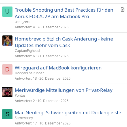
Trouble Shooting und Best Practices für den
U
r
Aorus FO32U2P am Macbook Pro
t
user_zero
i
Antworten
4
26. Dezember 2025
k
Homebrew: plötzlich Cask Änderung - keine
e
Updates mehr vom Cask
l
CaptainPighead
Antworten
6
21. Dezember 2025
Wireguard auf MacBook konfigurieren
D
DodgerTheRunner
Antworten
13
20. Dezember 2025
Merkwürdige Mitteilungen von Privat-Relay
Pontus
Antworten
2
10. Dezember 2025
Mac-Neuling: Schwierigkeiten mit Dockingleiste
S
Sameroney
Antworten
17
10. Dezember 2025