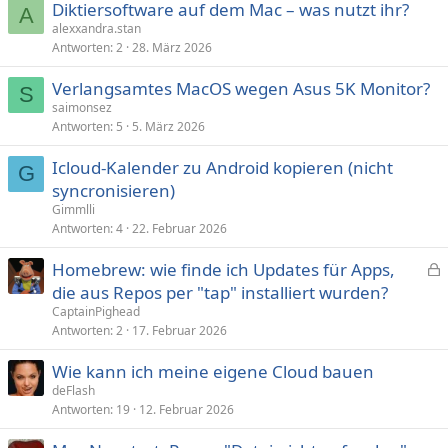
Diktiersoftware auf dem Mac – was nutzt ihr?
A
alexxandra.stan
Antworten
2
28. März 2026
Verlangsamtes MacOS wegen Asus 5K Monitor?
S
saimonsez
Antworten
5
5. März 2026
Icloud-Kalender zu Android kopieren (nicht
G
syncronisieren)
Gimmlli
Antworten
4
22. Februar 2026
Homebrew: wie finde ich Updates für Apps,
e
die aus Repos per "tap" installiert wurden?
s
CaptainPighead
p
Antworten
2
17. Februar 2026
e
Wie kann ich meine eigene Cloud bauen
r
deFlash
r
Antworten
19
12. Februar 2026
t