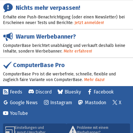
Nichts mehr verpassen!
Erhalte eine Push-Benachrichtigung (oder einen Newsletter) bei
Erscheinen neuer Tests und Berichte:
Jetzt anmelden!
Warum Werbebanner?
ComputerBase berichtet unabhängig und verkauft deshalb keine
Inhalte, sondern Werbebanner.
Mehr erfahren!
ComputerBase Pro
ComputerBase Pro ist die werbefreie, schnelle, flexible und
zugleich faire Variante von ComputerBase.
Mehr dazu!
Feeds
Discord
Bluesky
Facebook
Google News
Instagram
Mastodon
X
YouTube
Einstellungen und
Probleme mit einem
Layout-Umschalter
Werbebanner?