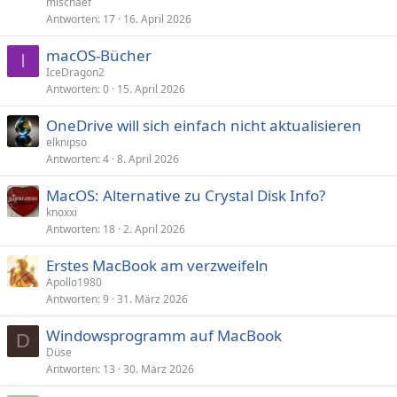
mischaef
Antworten
17
16. April 2026
macOS-Bücher
I
IceDragon2
Antworten
0
15. April 2026
OneDrive will sich einfach nicht aktualisieren
elknipso
Antworten
4
8. April 2026
MacOS: Alternative zu Crystal Disk Info?
knoxxi
Antworten
18
2. April 2026
Erstes MacBook am verzweifeln
Apollo1980
Antworten
9
31. März 2026
Windowsprogramm auf MacBook
D
Düse
Antworten
13
30. März 2026