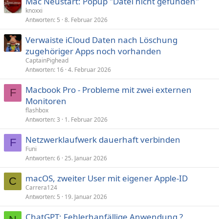
Mac Neustart: Popup "Datei nicht gefunden"
knoxxi
Antworten
5
8. Februar 2026
Verwaiste iCloud Daten nach Löschung
zugehöriger Apps noch vorhanden
CaptainPighead
Antworten
16
4. Februar 2026
Macbook Pro - Probleme mit zwei externen
F
Monitoren
flashbox
Antworten
3
1. Februar 2026
Netzwerklaufwerk dauerhaft verbinden
F
Funi
Antworten
6
25. Januar 2026
macOS, zweiter User mit eigener Apple-ID
C
Carrera124
Antworten
5
19. Januar 2026
ChatGPT: Fehlerhanfällige Anwendung ?