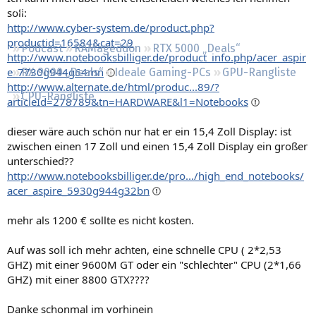
Regeln
soll:
http://www.cyber-system.de/product.php?
productid=16584&cat=29
Podcast
RAMageddon
RTX 5000 „Deals“
http://www.notebooksbilliger.de/product_info.php/acer_aspir
e_7730g944g64mn
RX 9000 „Deals“
Ideale Gaming-PCs
GPU-Rangliste
http://www.alternate.de/html/produc...89/?
CPU-Rangliste
articleId=278789&tn=HARDWARE&l1=Notebooks
dieser wäre auch schön nur hat er ein 15,4 Zoll Display: ist
zwischen einen 17 Zoll und einen 15,4 Zoll Display ein großer
unterschied??
http://www.notebooksbilliger.de/pro.../high_end_notebooks/
acer_aspire_5930g944g32bn
mehr als 1200 € sollte es nicht kosten.
Auf was soll ich mehr achten, eine schnelle CPU ( 2*2,53
GHZ) mit einer 9600M GT oder ein "schlechter" CPU (2*1,66
GHZ) mit einer 8800 GTX????
Danke schonmal im vorhinein