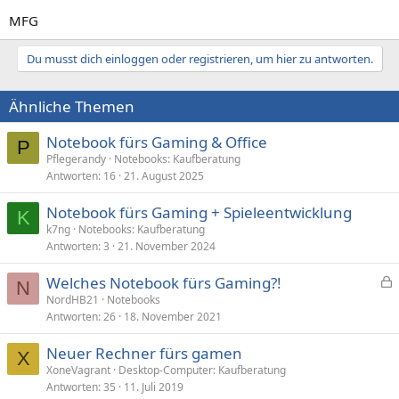
MFG
Du musst dich einloggen oder registrieren, um hier zu antworten.
Ähnliche Themen
Notebook fürs Gaming & Office
P
Pflegerandy
Notebooks: Kaufberatung
Antworten
16
21. August 2025
Notebook fürs Gaming + Spieleentwicklung
K
k7ng
Notebooks: Kaufberatung
Antworten
3
21. November 2024
Welches Notebook fürs Gaming?!
N
e
NordHB21
Notebooks
Antworten
26
18. November 2021
s
p
Neuer Rechner fürs gamen
e
X
XoneVagrant
Desktop-Computer: Kaufberatung
r
Antworten
35
11. Juli 2019
r