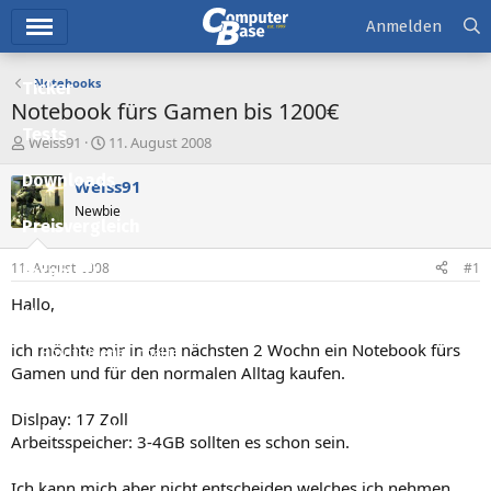
Hauptmenü
Anmelden
Notebooks
Ticker
Notebook fürs Gamen bis 1200€
Tests
E
E
Weiss91
11. August 2008
r
r
Downloads
s
s
Weiss91
t
t
Newbie
e
e
Preisvergleich
l
l
l
l
11. August 2008
#1
Forum
e
t
r
a
Hallo,
Aktuelles
m
ich möchte mir in den nächsten 2 Wochn ein Notebook fürs
Empfohlene Inhalte
Gamen und für den normalen Alltag kaufen.
Neue Beiträge
Dislpay: 17 Zoll
Neueste Aktivitäten
Arbeitsspeicher: 3-4GB sollten es schon sein.
Leserartikel
Ich kann mich aber nicht entscheiden welches ich nehmen