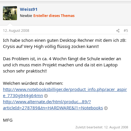
Weiss91
Newbie
Ersteller dieses Themas
12. August 2008
#5
Ich habe schon einen guten Desktop Rechner mit dem ich zB:
Crysis auf Very High völlig flüssig zocken kann!!
Das Problem ist, in ca. 4 Wochn fängt die Schule wieder an
und ich muss mein Projekt machen und da ist ein Laptop
schon sehr praktisch!!
Welchen würdest du nehmen:
http://www.notebooksbilliger.de/product_info.php/acer_aspir
e_7730g944g64mn
http://www.alternate.de/html/produc...89/?
articleId=278789&tn=HARDWARE&l1=Notebooks
MFG
Zuletzt bearbeitet:
12. August 2008