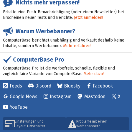
Nichts mehr verpassen!
Erhalte eine Push-Benachrichtigung (oder einen Newsletter) bei
Erscheinen neuer Tests und Berichte:
Jetzt anmelden!
Warum Werbebanner?
ComputerBase berichtet unabhängig und verkauft deshalb keine
Inhalte, sondern Werbebanner.
Mehr erfahren!
ComputerBase Pro
ComputerBase Pro ist die werbefreie, schnelle, flexible und
zugleich faire Variante von ComputerBase.
Mehr dazu!
Feeds
Discord
Bluesky
Facebook
Google News
Instagram
Mastodon
X
YouTube
Einstellungen und
Probleme mit einem
Layout-Umschalter
Werbebanner?