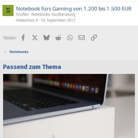
t
Notebook fürs Gaming von 1.200 bis 1.500 EUR
S
Snufkin
Notebooks: Kaufberatung
Antworten
9
10. September 2017
Facebook
X (Twitter)
Bluesky
Reddit
WhatsApp
E-Mail
Link
Teilen:
Notebooks
Passend zum Thema