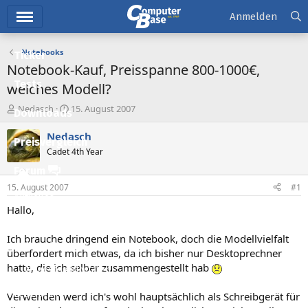
Hauptmenü
Anmelden
Notebooks
Ticker
Notebook-Kauf, Preisspanne 800-1000€,
Tests
welches Modell?
E
E
Nedasch
15. August 2007
Downloads
r
r
s
s
Nedasch
Preisvergleich
t
t
Cadet 4th Year
e
e
l
l
Forum
l
l
15. August 2007
#1
e
t
Aktuelles
r
a
Hallo,
m
Empfohlene Inhalte
Ich brauche dringend ein Notebook, doch die Modellvielfalt
Neue Beiträge
überfordert mich etwas, da ich bisher nur Desktoprechner
hatte, die ich selber zusammengestellt hab
Neueste Aktivitäten
Leserartikel
Verwenden werd ich's wohl hauptsächlich als Schreibgerät für