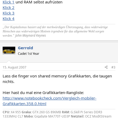
Klick 1
und RAM selbst aufrüsten
Klick 2
Klick 3
Klick 4
„Der Kapitalismus basiert auf der merkwürdigen Überzeugung, dass widerwärtige
Menschen aus widerwärtigen Motiven irgendwie für das allgemeine Wohl sorgen
John Maynard Keynes
werden.“
Gerrold
Cadet 1st Year
15. August 2007
#3
Lass die finger von shared memory Grafikkarten, die taugen
nichts.
Hier hast du mal eine Grafikkarten-Rangliste:
http://www.notebookcheck.com/Vergleich-mobiler-
Grafikkarten.358.0.html
CPU:
X4 955
Graka:
GTX 260 GS 896MB
RAM:
G.Skill Pi Series DDR3
1333MHz CL7
Mobo:
Gigabyte MA770T-UD3P
Netzteil:
OCZ ModXStream