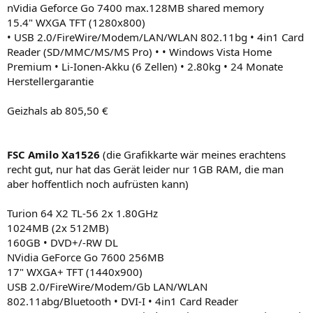
nVidia Geforce Go 7400 max.128MB shared memory
15.4" WXGA TFT (1280x800)
• USB 2.0/FireWire/Modem/LAN/WLAN 802.11bg • 4in1 Card
Reader (SD/MMC/MS/MS Pro) • • Windows Vista Home
Premium • Li-Ionen-Akku (6 Zellen) • 2.80kg • 24 Monate
Herstellergarantie
Geizhals ab 805,50 €
FSC Amilo Xa1526
(die Grafikkarte wär meines erachtens
recht gut, nur hat das Gerät leider nur 1GB RAM, die man
aber hoffentlich noch aufrüsten kann)
Turion 64 X2 TL-56 2x 1.80GHz
1024MB (2x 512MB)
160GB • DVD+/-RW DL
NVidia GeForce Go 7600 256MB
17" WXGA+ TFT (1440x900)
USB 2.0/FireWire/Modem/Gb LAN/WLAN
802.11abg/Bluetooth • DVI-I • 4in1 Card Reader