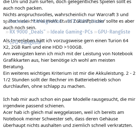
die Uni und zum surfen, doch gelegentliches Spielen sollt es
Regeln
auch noch packen.
Nichts anspruchsvolles, wahrscheinlich nur Warcraft 3 und
später vieleicht mal WoW. Etwas Zukunftssicher sollte es aber
Podcast
RAMageddon
RTX 5000 „Deals“
auch noch sein.
RX 9000 „Deals“
Ideale Gaming-PCs
GPU-Rangliste
Als Innenleben hätt ich vorzugsweise gern einen Turion 64
CPU-Rangliste
X2, 2GB Ram und eine HDD >100GB.
Am wenigsten kenn ich mich mit der Leistung von Notebook
Grafikkarten aus, hier benötige ich wohl am meisten
Beratung.
Ein weiteres wichtiges Kriterium ist mir die Akkuleistung. 2 - 2
1/2 Stunden sollt der Rechner im Batteriebetrieb schon
durchlaufen, ohne schlapp zu machen.
Ich hab mir auch schon ein paar Modelle rausgesucht, die mir
irgendwie passend schienen.
Acer hab ich gleich mal weggelassen, weil ich bereits am
Notebook meiner Schwester seh, dass deren Gehäuse
überhaupt nichts aushalten und ziemlich schnell verkratzten.