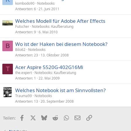
kombodo90
Notebooks
Antworten
6
21. Juni 2011
Welches Modell für Adobe After Effects
Futscher
Notebooks: Kaufberatung
Antworten
9
6. Mai 2010
Wo ist der Haken bei diesem Notebook?
B
Bilo62
Notebooks
Antworten
23
13. Oktober 2008
Acer Aspire 5520G-402G16Mi
T
the.expert
Notebooks: Kaufberatung
Antworten
1
22. Mai 2009
Welches Notebook ist am Sinnvollsten?
Trauma99
Notebooks
Antworten
13
20. September 2008
Facebook
X (Twitter)
Bluesky
Reddit
WhatsApp
E-Mail
Link
Teilen: