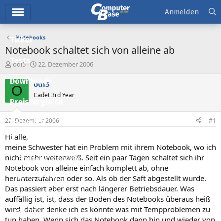
Hauptmenü
Anmelden
Notebooks
Ticker
Notebook schaltet sich von alleine ab
Tests
E
E
odi5
22. Dezember 2006
r
r
Downloads
s
s
odi5
O
t
t
Cadet 3rd Year
e
e
Preisvergleich
l
l
l
l
22. Dezember 2006
#1
Forum
e
t
r
a
Hi alle,
Aktuelles
m
meine Schwester hat ein Problem mit ihrem Notebook, wo ich
nicht mehr weiterweiß. Seit ein paar Tagen schaltet sich ihr
Empfohlene Inhalte
Notebook von alleine einfach komplett ab, ohne
Neue Beiträge
herunterzufahren oder so. Als ob der Saft abgestellt wurde.
Das passiert aber erst nach längerer Betriebsdauer. Was
Neueste Aktivitäten
auffällig ist, ist, dass der Boden des Notebooks überaus heiß
wird, daher denke ich es könnte was mit Tempproblemen zu
Leserartikel
tun haben. Wenn sich das Notebook dann hin und wieder von