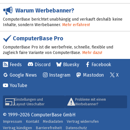
Warum Werbebanner?
ComputerBase berichtet unabhängig und verkauft deshalb keine
Inhalte, sondern Werbebanner.
Mehr erfahren!
ComputerBase Pro
ComputerBase Pro ist die werbefreie, schnelle, flexible und
zugleich faire Variante von ComputerBase.
Mehr dazu!
Feeds
Discord
Bluesky
Facebook
Google News
Instagram
Mastodon
X
YouTube
Einstellungen und
Probleme mit einem
Layout-Umschalter
Werbebanner?
© 1999–2026 ComputerBase GmbH
Impressum
Kontakt
Mediadaten
Vertrag widerrufen
Vertrag kündigen
Barrierefreiheit
Datenschutz