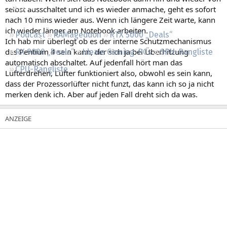
Regeln
selbst ausschaltet und ich es wieder anmache, geht es sofort
nach 10 mins wieder aus. Wenn ich längere Zeit warte, kann
ich wieder länger am Notebook arbeiten.
Podcast
RAMageddon
RTX 5000 „Deals“
Ich hab mir überlegt ob es der interne Schutzmechanismus
des Pentium 4 sein kann, der sich ja bei Überhitzung
RX 9000 „Deals“
Ideale Gaming-PCs
GPU-Rangliste
automatisch abschaltet. Auf jedenfall hört man das
CPU-Rangliste
Lüfterdrehen, Lüfter funktioniert also, obwohl es sein kann,
dass der Prozessorlüfter nicht funzt, das kann ich so ja nicht
merken denk ich. Aber auf jeden Fall dreht sich da was.