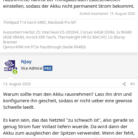
einstellen, sodass der Akku nicht permanent Strom bekommt.
Zuletzt bearbeitet:
13. August 2020
Thinkpad T14 Gen3 AMD, Macbook Pro M1
Aussortiert Herbst 25: Intel Xeon E5-2650V4, Corsair 64GB DDR4, 2x RX480
(8GB VRAM), Asrock X99 Taichi, Thermalright HR-02 MACHO, LG Bluray-
Brenner
Qemu+KVM mit PCIe Passthrough (beide RX480)
NJay
Vice Admiral
PRO
13. August 2020
#3
Warum sollte man den Akku rausnehmen? Lass ihn drin und
konfiguriere ihn gescheit, sodass er nicht ueber eine gewisse
Schwelle laedt.
Es kann sein, das das Netzteil "zu schwach ist", also gerade so
genug Strom fuer Vollast liefern wuerde. Da wird dann der
Akku zum ausgleichen der Spitzen verwendet. Wenn der fehlt,