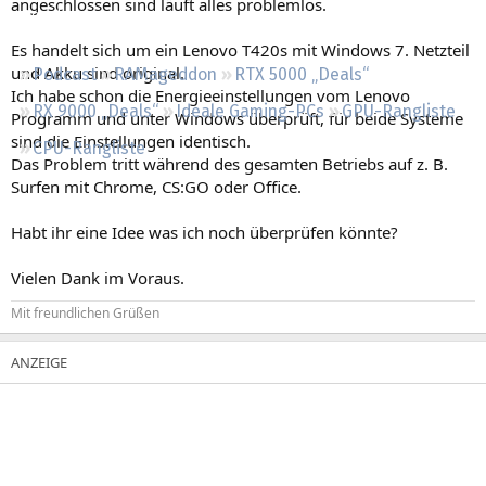
angeschlossen sind läuft alles problemlos.
Regeln
Es handelt sich um ein Lenovo T420s mit Windows 7. Netzteil
und Akku sind original.
Podcast
RAMageddon
RTX 5000 „Deals“
Ich habe schon die Energieeinstellungen vom Lenovo
RX 9000 „Deals“
Ideale Gaming-PCs
GPU-Rangliste
Programm und unter Windows überprüft, für beide Systeme
sind die Einstellungen identisch.
CPU-Rangliste
Das Problem tritt während des gesamten Betriebs auf z. B.
Surfen mit Chrome, CS:GO oder Office.
Habt ihr eine Idee was ich noch überprüfen könnte?
Vielen Dank im Voraus.
Mit freundlichen Grüßen