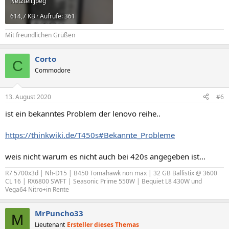
Netzteil.jpeg
614,7 KB · Aufrufe: 361
Mit freundlichen Grüßen
Corto
C
Commodore
13. August 2020
#6
ist ein bekanntes Problem der lenovo reihe..
https://thinkwiki.de/T450s#Bekannte_Probleme
weis nicht warum es nicht auch bei 420s angegeben ist...
R7 5700x3d | Nh-D15 | B450 Tomahawk non max | 32 GB Ballistix @ 3600
CL 16 | RX6800 SWFT | Seasonic Prime 550W | Bequiet L8 430W und
Vega64 Nitro+in Rente
MrPuncho33
M
Lieutenant
Ersteller dieses Themas