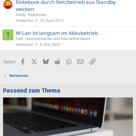
Notebook durch Netzbetrieb aus Standby
wecken
Haidy
Notebooks
Antworten
2
29. April 2013
W-Lan ist langsam im Akkubetrieb
T
Tobi
Heimnetzwerke und Internethardware
Antworten
3
8. Mai 2003
Facebook
X (Twitter)
Bluesky
Reddit
WhatsApp
E-Mail
Link
Teilen:
Notebooks
Passend zum Thema