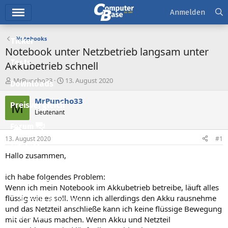
Hauptmenü
Anmelden
Notebooks
Ticker
Notebook unter Netzbetrieb langsam unter
Tests
Akkubetrieb schnell
E
E
MrPuncho33
13. August 2020
Downloads
r
r
s
s
MrPuncho33
M
Preisvergleich
t
t
Lieutenant
e
e
l
l
Forum
l
l
13. August 2020
#1
e
t
Aktuelles
r
a
Hallo zusammen,
m
Empfohlene Inhalte
ich habe folgendes Problem:
Neue Beiträge
Wenn ich mein Notebook im Akkubetrieb betreibe, läuft alles
flüssig wie es soll. Wenn ich allerdings den Akku rausnehme
Neueste Aktivitäten
und das Netzteil anschließe kann ich keine flüssige Bewegung
Leserartikel
mit der Maus machen. Wenn Akku und Netzteil