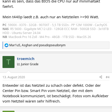
kann es sein, dass das BIOS die CPU nur auf minimaltakt
faehrt.
Mein t440p laedt z.B. auch nur an Netzteilen >=90 Watt.
PC
:
5900X - X370 - 32GB - 9070XT - 5,5 TB SSDs - PP 12M 1000W - CachyOS
NAS
:
R5 5600 - Gigabyte MC12-LE0 - 128GB ECC RAM - 500GB SSD - 3x18TB
HDD - Ubuntu Server 24.04
NB
:
MacBook Pro 16 Zoll - M4 Pro - 48GB - 1TB SSD - MacOS 26
Mar1u5
,
Asghan
und
pseudopseudonym
R
e
a
troemich
k
T
t
Lt. Junior Grade
i
o
n
13. August 2020
#4
e
n
Entweder ist das Netzteil zu schach oder defekt. Oder der
:
Center Pin bzw. Smart Pin vom Netzteil, der mit dem
Notebook kommuniziert, ist beschädigt. Fotos vom Aufkleber
vom Netzteil wären sehr hilfreich.