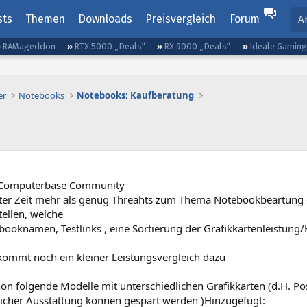
sts
Themen
Downloads
Preisvergleich
Forum
A
RAMageddon
RTX 5000 „Deals“
RX 9000 „Deals“
Ideale Gamin
er
Notebooks
Notebooks: Kaufberatung
e Computerbase Community
tzter Zeit mehr als genug Threahts zum Thema Notebookbeartung 
llen, welche
booknamen, Testlinks , eine Sortierung der Grafikkartenleistung/
ommt noch ein kleiner Leistungsvergleich dazu
on folgende Modelle mit unterschiedlichen Grafikkarten (d.H. Po
licher Ausstattung können gespart werden )Hinzugefügt: