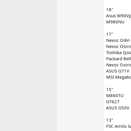
18"
Asus W90V
M980NU
17"
Nexoc Odin 
Nexoc Osiri
Toshiba Qo
Packard Bel
Nexoc Osiris
ASUS G71V
MSI Megab
15"
M860TU
GT627
ASUS G50V
13"
FSC Amilo S