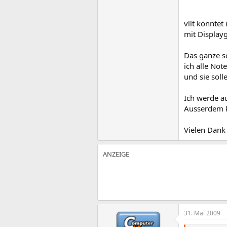
vllt könntet
mit Display
Das ganze s
ich alle Not
und sie soll
Ich werde a
Ausserdem k
Vielen Dan
31. Mai 2009