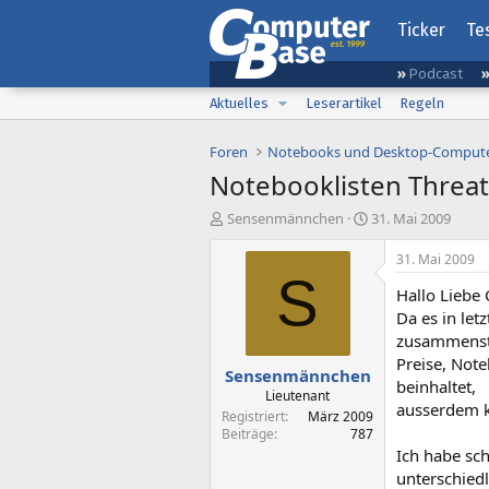
Ticker
Te
Podcast
Aktuelles
Leserartikel
Regeln
Foren
Notebooks und Desktop-Comput
Notebooklisten Threat
E
E
Sensenmännchen
31. Mai 2009
r
r
s
s
31. Mai 2009
t
t
S
Hallo Lieb
e
e
l
l
Da es in le
l
l
zusammenste
e
t
Preise, Note
Sensenmännchen
r
a
beinhaltet,
m
Lieutenant
ausserdem k
Registriert
März 2009
Beiträge
787
Ich habe sch
unterschied