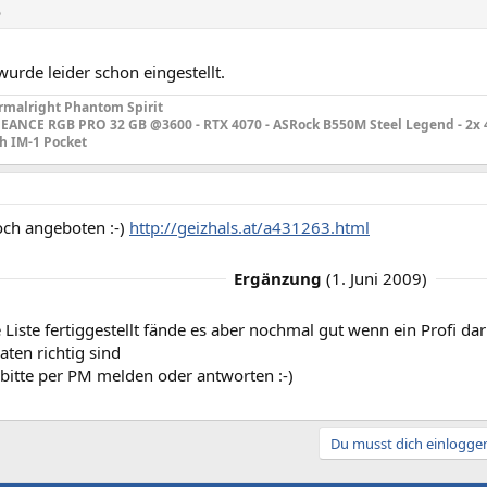
p
urde leider schon eingestellt.
rmalright Phantom Spirit
GEANCE RGB PRO 32 GB @3600 - RTX 4070 - ASRock B550M Steel Legend - 2x 
ch IM-1 Pocket
och angeboten :-)
http://geizhals.at/a431263.html
Ergänzung
(
1. Juni 2009
)
 Liste fertiggestellt fände es aber nochmal gut wenn ein Profi 
aten richtig sind
 bitte per PM melden oder antworten :-)
Du musst dich einloggen