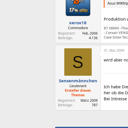
Asus W90V
Produktion w
xerox18
Commodore
R7 5800X -The
- Corsair VEN
Registriert
Feb. 2006
Case
Inter-Te
Beiträge
4.136
31. Mai 2009
S
wird aber n
Sensenmännchen
Lieutenant
Ich habe Die
Ersteller dieses
her ob die D
Themas
Bei Intresse
Registriert
März 2009
Beiträge
787