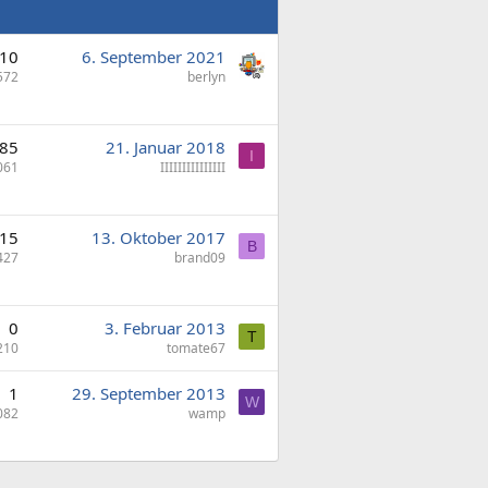
10
6. September 2021
572
berlyn
85
21. Januar 2018
I
061
IIIIIIIIIIIIIII
15
13. Oktober 2017
B
427
brand09
0
3. Februar 2013
T
210
tomate67
1
29. September 2013
W
082
wamp