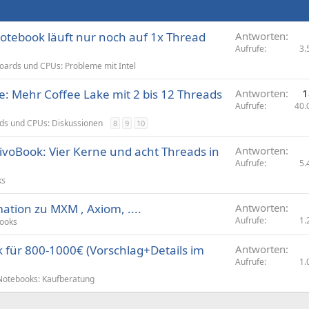
otebook läuft nur noch auf 1x Thread
Antworten
Aufrufe
3.
ards und CPUs: Probleme mit Intel
: Mehr Coffee Lake mit 2 bis 12 Threads
Antworten
1
Aufrufe
40.
ds und CPUs: Diskussionen
8
9
10
voBook: Vier Kerne und acht Threads in
Antworten
Aufrufe
5.
ks
ation zu MXM , Axiom, ....
Antworten
Aufrufe
1.
ooks
für 800-1000€ (Vorschlag+Details im
Antworten
Aufrufe
1.
Notebooks: Kaufberatung