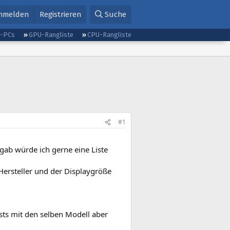
nmelden
Registrieren
Suche
g-PCs
GPU-Rangliste
CPU-Rangliste
#1
gab würde ich gerne eine Liste
Hersteller und der Displaygröße
sts mit den selben Modell aber