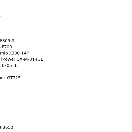
p
E805 II
s E709
smio X300-14P
l iPower GX-M-014GE
 E705 III
ook GT725
a 3650