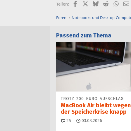
Facebook
X (Twitter)
Bluesky
Reddit
What
Teilen:
Foren
Notebooks und Desktop-Comput
Passend zum Thema
TROTZ 200 EURO AUFSCHLAG
MacBook Air bleibt wegen
der Speicherkrise knapp
Kommentare
25
03.08.2026