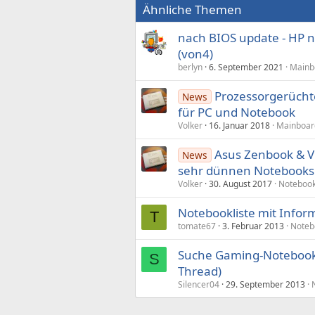
Ähnliche Themen
nach BIOS update - HP n
(von4)
berlyn
6. September 2021
Mainbo
Prozessorgerüchte
News
für PC und Notebook
Volker
16. Januar 2018
Mainboar
Asus Zenbook & Vi
News
sehr dünnen Notebooks
Volker
30. August 2017
Noteboo
Notebookliste mit Inform
T
tomate67
3. Februar 2013
Noteb
Suche Gaming-Notebook 
S
Thread)
Silencer04
29. September 2013