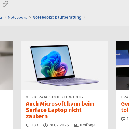
sApp
E-Mail
Link
er
Notebooks
Notebooks: Kaufberatung
8 GB RAM SIND ZU WENIG
FR
Auch Microsoft kann beim
Ge
Surface Laptop nicht
to
zaubern
1
Kommentare
133
28.07.2026
Umfrage