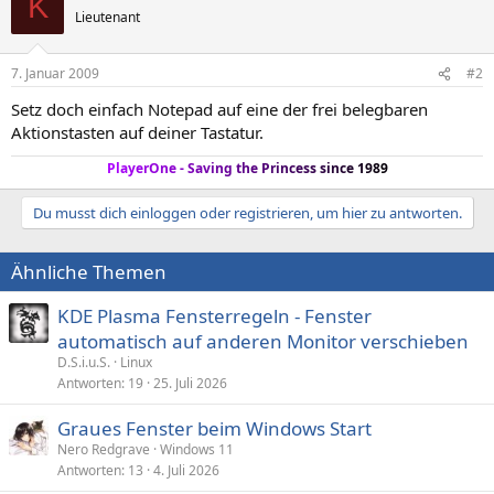
K
Lieutenant
7. Januar 2009
#2
Setz doch einfach Notepad auf eine der frei belegbaren
Aktionstasten auf deiner Tastatur.
P
l
a
y
e
r
O
n
e
-
S
a
v
i
n
g
t
h
e
P
r
i
n
c
e
s
s
s
i
n
c
e
1
9
8
9
Du musst dich einloggen oder registrieren, um hier zu antworten.
Ähnliche Themen
KDE Plasma Fensterregeln - Fenster
automatisch auf anderen Monitor verschieben
D.S.i.u.S.
Linux
Antworten
19
25. Juli 2026
Graues Fenster beim Windows Start
Nero Redgrave
Windows 11
Antworten
13
4. Juli 2026