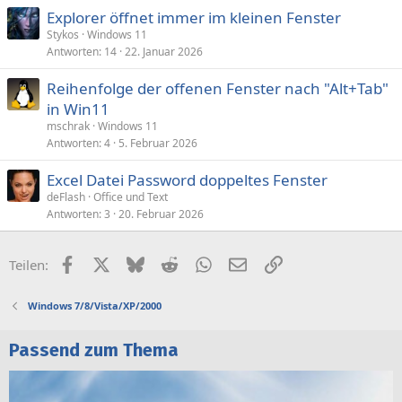
Explorer öffnet immer im kleinen Fenster
Stykos
Windows 11
Antworten
14
22. Januar 2026
Reihenfolge der offenen Fenster nach "Alt+Tab"
in Win11
mschrak
Windows 11
Antworten
4
5. Februar 2026
Excel Datei Password doppeltes Fenster
deFlash
Office und Text
Antworten
3
20. Februar 2026
Facebook
X (Twitter)
Bluesky
Reddit
WhatsApp
E-Mail
Link
Teilen:
Windows 7/8/Vista/XP/2000
Passend zum Thema