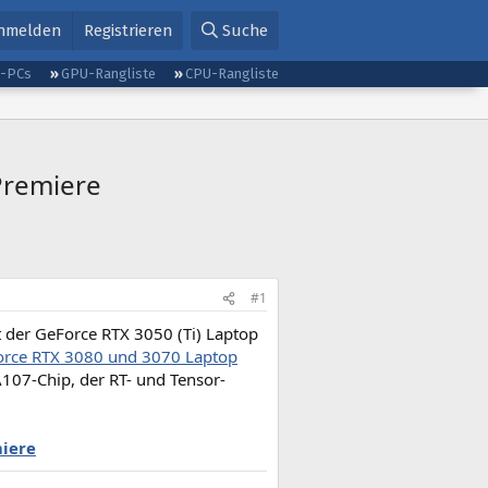
nmelden
Registrieren
Suche
g-PCs
GPU-Rangliste
CPU-Rangliste
 Premiere
#1
it der GeForce RTX 3050 (Ti) Laptop
rce RTX 3080 und 3070 Laptop
107-Chip, der RT- und Tensor-
miere