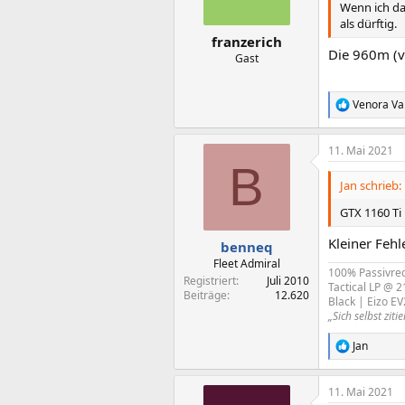
n
Wenn ich da
e
als dürftig.
n
franzerich
:
Die 960m (vo
Gast
Venora Val
R
e
a
11. Mai 2021
k
B
t
i
Jan schrieb:
o
n
GTX 1160 Ti
e
n
Kleiner Fehl
benneq
:
Fleet Admiral
100% Passivrec
Registriert
Juli 2010
Tactical LP @ 
Beiträge
12.620
Black | Eizo E
„Sich selbst zi
Jan
R
e
a
11. Mai 2021
k