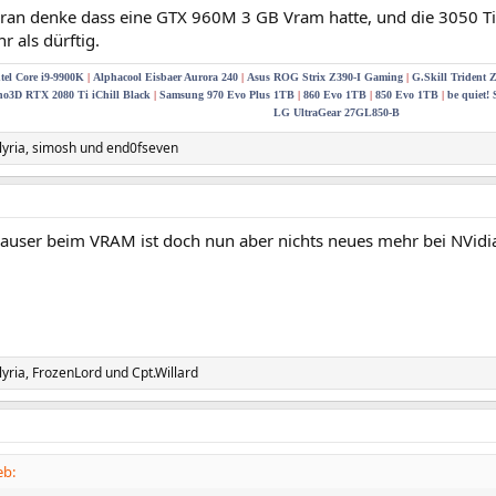
ran denke dass eine GTX 960M 3 GB Vram hatte, und die 3050 Ti M
r als dürftig.
tel Core i9-9900K
|
Alphacool Eisbaer Aurora 240
|
Asus ROG Strix Z390-I Gaming
|
G.Skill Triden
no3D RTX 2080 Ti iChill Black
|
Samsung 970 Evo Plus 1TB
|
860 Evo 1TB
|
850 Evo 1TB
|
be quiet!
LG UltraGear 27GL850-B
yria
,
simosh
und
end0fseven
auser beim VRAM ist doch nun aber nichts neues mehr bei NVidi
yria
,
FrozenLord
und
Cpt.Willard
eb: