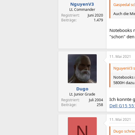
NguyenV3
Gaspedal sc
Lt. Commander
Auch die Mi
Registriert
Juni 2020
Beiträge
1.479
Notebooks m
"schon" den
11. Mai 2021
NguyenV3 s
Notebooks m
5800H dazu.
Dugo
Lt. Junior Grade
Ich konnte g
Registriert
Juli 2004
Beiträge
258
Dell G15 55
11. Mai 2021
N
Dugo schrie