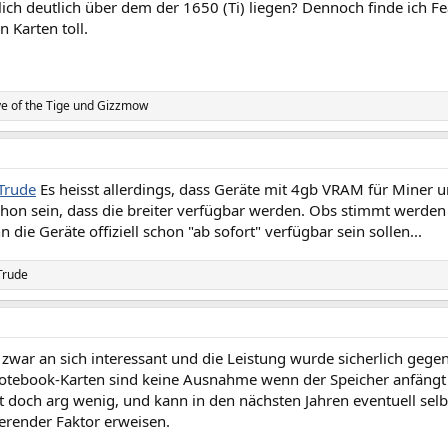
ich deutlich über dem der 1650 (Ti) liegen? Dennoch finde ich F
n Karten toll.
e of the Tige
und
Gizzmow
Trude
Es heisst allerdings, dass Geräte mit 4gb VRAM für Miner u
hon sein, dass die breiter verfügbar werden. Obs stimmt werden 
 die Geräte offiziell schon "ab sofort" verfügbar sein sollen...
Trude
st zwar an sich interessant und die Leistung wurde sicherlich g
otebook-Karten sind keine Ausnahme wenn der Speicher anfängt z
t doch arg wenig, und kann in den nächsten Jahren eventuell selbs
tierender Faktor erweisen.