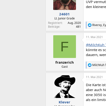
o
UVP vermutl
n
den kleinere
e
n
24601
:
Lt. Junior Grade
Registriert
Aug. 2020
Riverxy
,
Ey
R
Beiträge
481
e
a
11. Mai 2021
k
F
t
@MilchKuh 
i
o
könnte es sc
n
dauern, wenn
e
n
franzerich
:
MilchKuh 
R
Gast
e
a
11. Mai 2021
k
t
Die Karte i
i
o
aber auch N
n
eine 3050 is
e
als ein limi
n
Klever
: