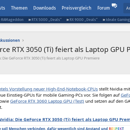
sts
Themen
Downloads
Preisvergleich
Forum
A
RAMageddon
RTX 5000 „Deals“
RX 9000 „Deals“
Ideale Gamin
iskussionen
rce RTX 3050 (Ti) feiert als Laptop GPU
: Die GeForce RTX 3050 (Ti) feiert als Laptop GPU Premiere
ntels Vorstellung neuer High-End-Notebook-CPUs
stellt Nvidia m
ue Einstieg-GPUs für mobile Gaming-PCs vor. Sie folgen auf
GeFo
owie
GeForce RTX 3060 Laptop GPU (Test)
und setzen auf den GA
t.
Nvidia: Die GeForce RTX 3050 (Ti) feiert als Laptop GPU Pre
soll Menschen verbinden, dafür wesentlich sind Anstand und
R
E
S
P
E
K
T