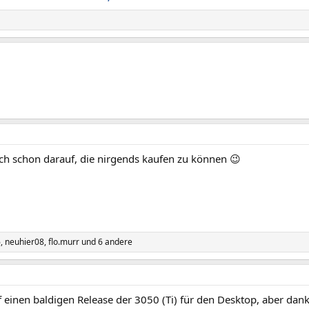
ich schon darauf, die nirgends kaufen zu können 😉
6
,
neuhier08
,
flo.murr
und 6 andere
f einen baldigen Release der 3050 (Ti) für den Desktop, aber dan