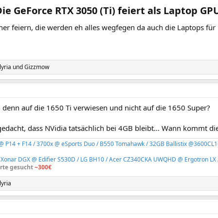
Die GeForce RTX 3050 (Ti) feiert als Laptop GPU
ner feiern, die werden eh alles wegfegen da auch die Laptops fü
yria
und
Gizzmow
denn auf die 1650 Ti verwiesen und nicht auf die 1650 Super?
gedacht, dass NVidia tatsächlich bei 4GB bleibt... Wann kommt d
 @ P14 + F14 / 3700x @ eSports Duo / B550 Tomahawk / 32GB Ballistix @3600CL1
 Xonar DGX @ Edifier S530D / LG BH10 / Acer CZ340CKA UWQHD @ Ergotron LX 
rte gesucht
~300€
yria