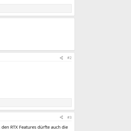
#2
#3
k den RTX Features dürfte auch die