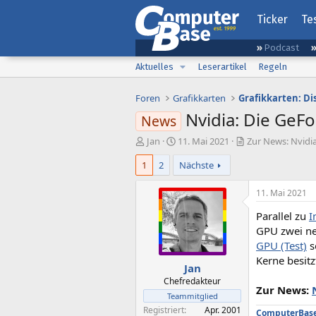
Ticker
Te
Podcast
Aktuelles
Leserartikel
Regeln
Foren
Grafikkarten
Grafikkarten: D
Nvidia: Die GeFo
News
E
E
Jan
11. Mai 2021
Zur News: Nvidia
r
r
1
2
Nächste
s
s
t
t
e
e
11. Mai 2021
l
l
Parallel zu
I
l
l
e
t
GPU zwei ne
r
a
GPU (Test)
s
m
Kerne besitz
Jan
Chefredakteur
Zur News:
Teammitglied
Registriert
Apr. 2001
ComputerBase 