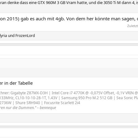
ran denke dass eine GTX 960M 3 GB Vram hatte, und die 3050 Ti M dann 4, is
n 2015) gab es auch mit 4gb. Von dem her könnte man sagen, dass
Zuletz
yria
und
FrozenLord
er in der Tabelle
hner: Gigabyte Z87MX-D3H | Intel Core i7 4770K @ -0,075V Offset, -0,1V VRIN @ 
2133MHz, CL10-10-10-28-1T, 1.43V | Samsung 950 Pro M.2 512 GB | Sea Sonic Pla
V2736W | Shure SRH940 | Focusrite Scarlett 2i4
tieren nur die Dummen.“ – benneque