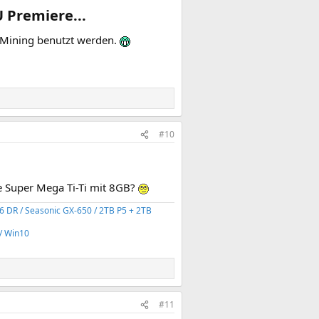
 Premiere...​
r Mining benutzt werden.
#10
ie Super Mega Ti-Ti mit 8GB?
6 DR / Seasonic GX-650 / 2TB P5 + 2TB
/ Win10
#11