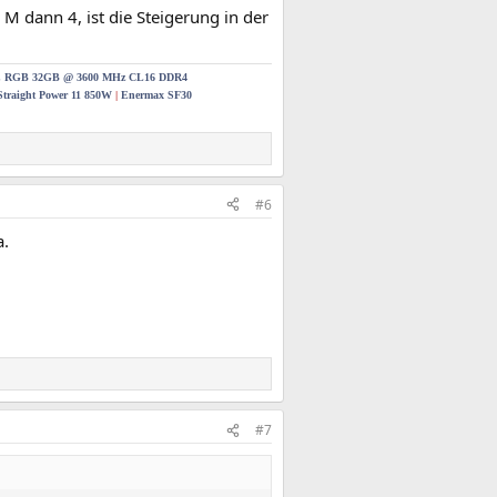
 dann 4, ist die Steigerung in der
t Z RGB 32GB @ 3600 MHz CL16 DDR4
 Straight Power 11 850W
|
Enermax SF30
#6
a.
#7