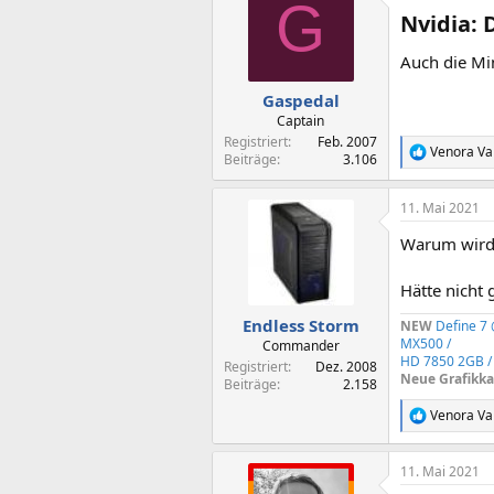
G
t
Nvidia: 
i
o
n
Auch die Mi
e
n
Gaspedal
:
Captain
Registriert
Feb. 2007
Venora Val
R
Beiträge
3.106
e
a
11. Mai 2021
k
t
Warum wird 
i
o
n
Hätte nicht 
e
n
Endless Storm
NEW
Define 7
:
MX500 /
Commander
HD 7850 2GB /
Registriert
Dez. 2008
Neue Grafikka
Beiträge
2.158
Venora Val
R
e
a
11. Mai 2021
k
t