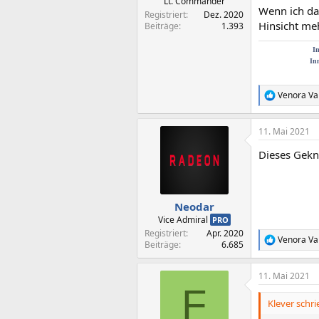
Lt. Commander
Wenn ich da
Registriert
Dez. 2020
Hinsicht meh
Beiträge
1.393
In
In
Venora Val
R
e
a
11. Mai 2021
k
t
Dieses Gekn
i
o
n
e
n
Neodar
:
Vice Admiral
PRO
Registriert
Apr. 2020
Venora Val
R
Beiträge
6.685
e
a
11. Mai 2021
k
F
t
i
Klever schri
o