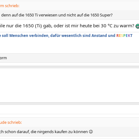
rm schrieb:
denn auf die 1650 Ti verwiesen und nicht auf die 1650 Super?
le nur die 1650 (Ti) gab, oder ist mir heute bei 30 °C zu warm?
soll Menschen verbinden, dafür wesentlich sind Anstand und
R
E
S
P
E
K
T
torm
ude schrieb:
ich schon darauf, die nirgends kaufen zu können 😉