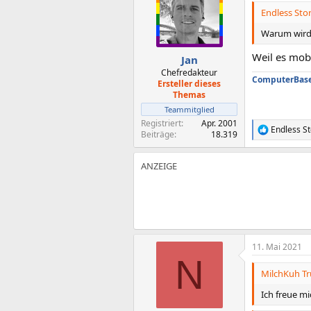
i
Endless Sto
o
n
Warum wird 
e
n
Weil es mobi
Jan
:
Chefredakteur
ComputerBase 
Ersteller dieses
Themas
Teammitglied
Registriert
Apr. 2001
Endless S
R
Beiträge
18.319
e
a
k
t
i
o
n
e
n
:
11. Mai 2021
N
MilchKuh Tr
Ich freue m