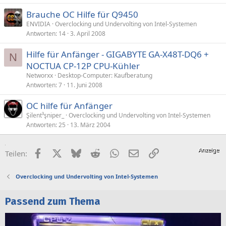
Brauche OC Hilfe für Q9450
ENVIDIA
Overclocking und Undervolting von Intel-Systemen
Antworten
14
3. April 2008
Hilfe für Anfänger - GIGABYTE GA-X48T-DQ6 +
N
NOCTUA CP-12P CPU-Kühler
Networxx
Desktop-Computer: Kaufberatung
Antworten
7
11. Juni 2008
OC hilfe für Anfänger
Şilent³şniper_
Overclocking und Undervolting von Intel-Systemen
Antworten
25
13. März 2004
Facebook
X (Twitter)
Bluesky
Reddit
WhatsApp
E-Mail
Link
Teilen:
Overclocking und Undervolting von Intel-Systemen
Passend zum Thema