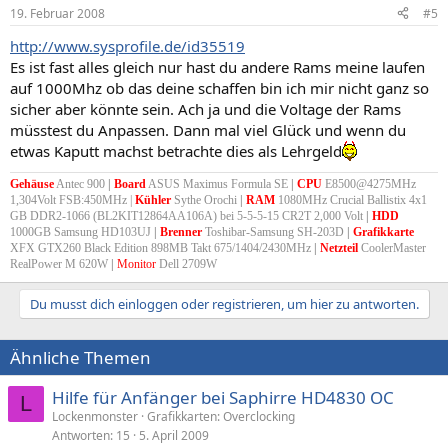
19. Februar 2008
#5
http://www.sysprofile.de/id35519
Es ist fast alles gleich nur hast du andere Rams meine laufen
auf 1000Mhz ob das deine schaffen bin ich mir nicht ganz so
sicher aber könnte sein. Ach ja und die Voltage der Rams
müsstest du Anpassen. Dann mal viel Glück und wenn du
etwas Kaputt machst betrachte dies als Lehrgeld
Gehäuse
Antec 900
|
Board
ASUS Maximus Formula SE
|
CPU
E8500@4275MHz
1,304Volt FSB:450MHz |
Kühler
Sythe Orochi
|
RAM
1080MHz Crucial Ballistix 4x1
GB DDR2-1066 (BL2KIT12864AA106A) bei 5-5-5-15 CR2T 2,000 Volt
|
HDD
1000GB Samsung HD103UJ
|
Brenner
Toshibar-Samsung SH-203D
|
Grafikkarte
XFX GTX260 Black Edition 898MB Takt 675/1404/2430MHz
|
Netzteil
CoolerMaster
RealPower M 620W
|
Monitor
Dell 2709W
Du musst dich einloggen oder registrieren, um hier zu antworten.
Ähnliche Themen
Hilfe für Anfänger bei Saphirre HD4830 OC
L
Lockenmonster
Grafikkarten: Overclocking
Antworten
15
5. April 2009