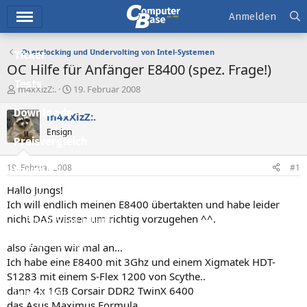
Hauptmenü
Anmelden
Overclocking und Undervolting von Intel-Systemen
Ticker
OC Hilfe für Anfänger E8400 (spez. Frage!)
Tests
E
E
m4xXizZ:.
19. Februar 2008
r
r
Downloads
s
s
m4xXizZ:.
t
t
Ensign
e
e
Preisvergleich
l
l
l
l
19. Februar 2008
#1
Forum
e
t
r
a
Hallo Jungs!
Aktuelles
m
Ich will endlich meinen E8400 übertakten und habe leider
nicht DAS wissen um richtig vorzugehen ^^.
Empfohlene Inhalte
Neue Beiträge
also fangen wir mal an...
Ich habe eine E8400 mit 3Ghz und einem Xigmatek HDT-
Neueste Aktivitäten
S1283 mit einem S-Flex 1200 von Scythe..
dann 4x 1GB Corsair DDR2 TwinX 6400
Leserartikel
das Asus Maximus Formula