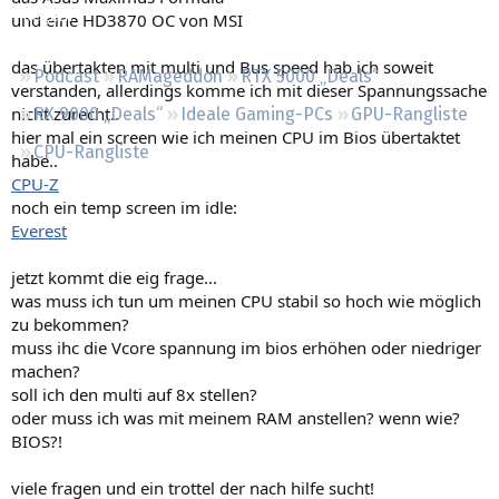
Regeln
und eine HD3870 OC von MSI
das übertakten mit multi und Bus speed hab ich soweit
Podcast
RAMageddon
RTX 5000 „Deals“
verstanden, allerdings komme ich mit dieser Spannungssache
nicht zurecht..
RX 9000 „Deals“
Ideale Gaming-PCs
GPU-Rangliste
hier mal ein screen wie ich meinen CPU im Bios übertaktet
CPU-Rangliste
habe..
CPU-Z
noch ein temp screen im idle:
Everest
jetzt kommt die eig frage...
was muss ich tun um meinen CPU stabil so hoch wie möglich
zu bekommen?
muss ihc die Vcore spannung im bios erhöhen oder niedriger
machen?
soll ich den multi auf 8x stellen?
oder muss ich was mit meinem RAM anstellen? wenn wie?
BIOS?!
viele fragen und ein trottel der nach hilfe sucht!