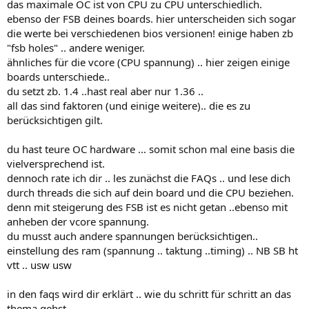
das maximale OC ist von CPU zu CPU unterschiedlich.
ebenso der FSB deines boards. hier unterscheiden sich sogar
die werte bei verschiedenen bios versionen! einige haben zb
"fsb holes" .. andere weniger.
ähnliches für die vcore (CPU spannung) .. hier zeigen einige
boards unterschiede..
du setzt zb. 1.4 ..hast real aber nur 1.36 ..
all das sind faktoren (und einige weitere).. die es zu
berücksichtigen gilt.
du hast teure OC hardware ... somit schon mal eine basis die
vielversprechend ist.
dennoch rate ich dir .. les zunächst die FAQs .. und lese dich
durch threads die sich auf dein board und die CPU beziehen.
denn mit steigerung des FSB ist es nicht getan ..ebenso mit
anheben der vcore spannung.
du musst auch andere spannungen berücksichtigen..
einstellung des ram (spannung .. taktung ..timing) .. NB SB ht
vtt .. usw usw
in den faqs wird dir erklärt .. wie du schritt für schritt an das
thema gehst.