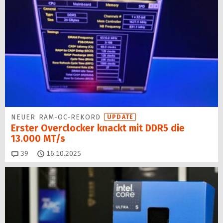
NEUER RAM-OC-REKORD
UPDATE
Erster Overclocker knackt mit DDR5 die
13.000 MT/s
Kommentare
39
16.10.2025