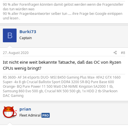
90 % aller Forenfragen könnten damit gelöst werden wenn die Fragensteller
das tun würden was
90 % aller Fragenbeantworter selber tun .... ihre Frage bei Google eintippen
und lesen .
Burki73
B
Captain
27. August 2020
#8
Ist nicht eine weit bekannte Tatsache, daß das OC von Ryzen
CPUs wenig bringt?
R5 3600- AF 34 eSports DUO- MSI B450 Gaming Plus Max- KFA2 GTX 1660
Super- 4x 8 gb Crucial Ballistix Sport DDR4 3200 SR-BQ Pure Base 600
Orange- BQ Pure Power 11 500 Watt CM-NVME Kingston SA2000 1 tb,
Samsung 860 Evo 500 gb, Crucial MX 500 500 gb, 1x HDD 2 tb-Sharkoon
DAC Gaming
prian
Fleet Admiral
PRO