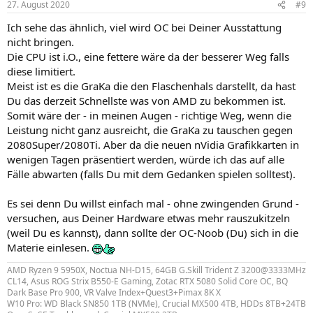
27. August 2020
#9
Ich sehe das ähnlich, viel wird OC bei Deiner Ausstattung
nicht bringen.
Die CPU ist i.O., eine fettere wäre da der besserer Weg falls
diese limitiert.
Meist ist es die GraKa die den Flaschenhals darstellt, da hast
Du das derzeit Schnellste was von AMD zu bekommen ist.
Somit wäre der - in meinen Augen - richtige Weg, wenn die
Leistung nicht ganz ausreicht, die GraKa zu tauschen gegen
2080Super/2080Ti. Aber da die neuen nVidia Grafikkarten in
wenigen Tagen präsentiert werden, würde ich das auf alle
Fälle abwarten (falls Du mit dem Gedanken spielen solltest).
Es sei denn Du willst einfach mal - ohne zwingenden Grund -
versuchen, aus Deiner Hardware etwas mehr rauszukitzeln
(weil Du es kannst), dann sollte der OC-Noob (Du) sich in die
Materie einlesen.
AMD Ryzen 9 5950X, Noctua NH-D15, 64GB G.Skill Trident Z 3200@3333MHz
CL14, Asus ROG Strix B550-E Gaming, Zotac RTX 5080 Solid Core OC, BQ
Dark Base Pro 900, VR Valve Index+Quest3+Pimax 8K X
W10 Pro: WD Black SN850 1TB (NVMe), Crucial MX500 4TB, HDDs 8TB+24TB