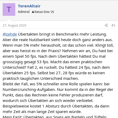
TorenAltair
T
Admiral
🎄Rätsel-Elite ’25
27. August 2020
#5
@zehde
Übertakten bringt in Benchmarks mehr Leistung.
Aber die reale Nutzbarkeit sieht heute doch ganz anders aus.
Wenn man 5% mehr herausholt, ist das schon viel. Klingt toll,
aber was heisst es in der Praxis? Nehmen wir an, Du hast bei
einem Spiel 50 fps. Nach dem Übertakten hättest Du mal
grosszügig gesagt 53 fps. Macht das einen praktischen
Unterschied? Fall 2, es ruckelt. Du hättest 24 fps, nach dem
Übertakten 25 fps. Selbst bei 27, 28 fps würde es keinen
praktisch tauglichen Unterschied machen.
Bleibt der Fall, wo 5% schneller eine Rolle spielen kann: bei
Numbercrunching-Aufgaben. Nur kommt da in der Regel der
Punkt, dass das Rechnen keine Fehler produzieren darf,
wodurch sich Übertakten an sich wieder verbietet.
Beispielsweise kostet 1 Absturz durch Übertakten, da dann
mehr Zeit als man lange Zeit sparen würde.
Mein Fazit: Übertakten, aus Spass am Basteln und Tüfteln,