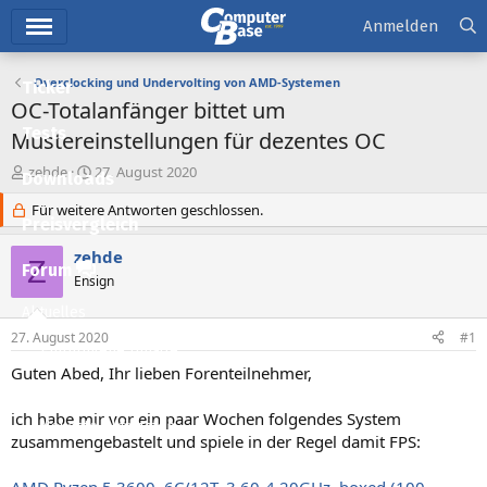
Hauptmenü
Anmelden
Overclocking und Undervolting von AMD-Systemen
Ticker
OC-Totalanfänger bittet um
Tests
Mustereinstellungen für dezentes OC
E
E
zehde
27. August 2020
Downloads
r
r
s
Für weitere Antworten geschlossen.
s
Preisvergleich
t
t
e
e
zehde
Z
l
l
Forum
Ensign
l
l
e
t
Aktuelles
r
a
27. August 2020
#1
m
Empfohlene Inhalte
Guten Abed, Ihr lieben Forenteilnehmer,
Neue Beiträge
ich habe mir vor ein paar Wochen folgendes System
Neueste Aktivitäten
zusammengebastelt und spiele in der Regel damit FPS:
Leserartikel
AMD Ryzen 5 3600, 6C/12T, 3.60-4.20GHz, boxed (100-