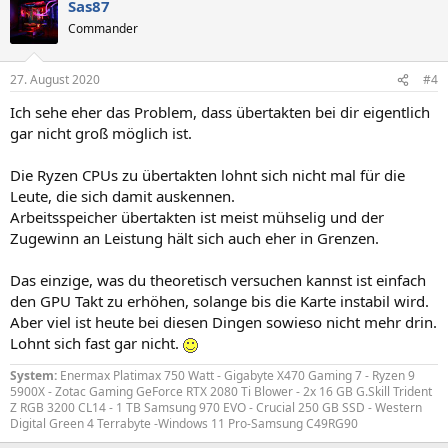
Sas87
k
t
Commander
i
o
n
27. August 2020
#4
e
n
Ich sehe eher das Problem, dass übertakten bei dir eigentlich
:
gar nicht groß möglich ist.
Die Ryzen CPUs zu übertakten lohnt sich nicht mal für die
Leute, die sich damit auskennen.
Arbeitsspeicher übertakten ist meist mühselig und der
Zugewinn an Leistung hält sich auch eher in Grenzen.
Das einzige, was du theoretisch versuchen kannst ist einfach
den GPU Takt zu erhöhen, solange bis die Karte instabil wird.
Aber viel ist heute bei diesen Dingen sowieso nicht mehr drin.
Lohnt sich fast gar nicht.
System:
Enermax Platimax 750 Watt - Gigabyte X470 Gaming 7 - Ryzen 9
5900X - Zotac Gaming GeForce RTX 2080 Ti Blower - 2x 16 GB G.Skill Trident
Z RGB 3200 CL14 - 1 TB Samsung 970 EVO - Crucial 250 GB SSD - Western
Digital Green 4 Terrabyte -Windows 11 Pro-Samsung C49RG90