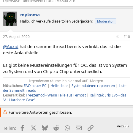
OpenSuSE Tumbleweed: Crucial MX500 2TB
mykoma
Hallo, ich verkaufe diese tollen Lederjacken!
Moderator
27. August 2020
#10
@Axxid
hat den sammelthread bereits verlinkt, das ist die
erste Anlaufstelle.
Es gibt keine Mustereinstellungen für OC, das ist von System
zu System und von Chip zu Chip unterschiedlich.
Irgendwann räume ich hier mal auf...Morgen.​
Nützliches:
FAQ neuer PC
|
Helferliste
|
Systemdateien reparieren
|
Liste
der Sammelthreads
Leserartikel:
Freezemod - WaKü Teile aus Fernost
|
Raijintek Eris Evo - das
"All Hardcore Case"
Für weitere Antworten geschlossen.
Facebook
X (Twitter)
Bluesky
Reddit
WhatsApp
E-Mail
Link
Teilen: