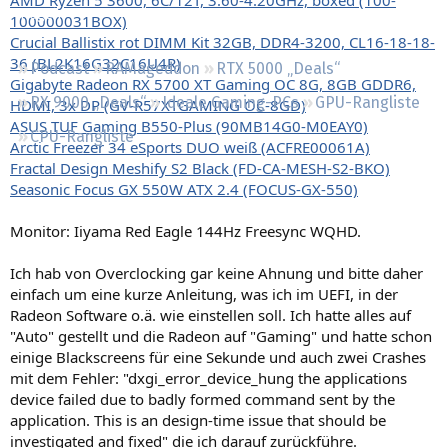
Regeln
100000031BOX)
Crucial Ballistix rot DIMM Kit 32GB, DDR4-3200, CL16-18-18-
36 (BL2K16G32C16U4R)
Podcast
RAMageddon
RTX 5000 „Deals“
Gigabyte Radeon RX 5700 XT Gaming OC 8G, 8GB GDDR6,
RX 9000 „Deals“
Ideale Gaming-PCs
GPU-Rangliste
HDMI, 3x DP (GV-R57XTGAMING OC-8GD)
ASUS TUF Gaming B550-Plus (90MB14G0-M0EAY0)
CPU-Rangliste
Arctic Freezer 34 eSports DUO weiß (ACFRE00061A)
Fractal Design Meshify S2 Black (FD-CA-MESH-S2-BKO)
Seasonic Focus GX 550W ATX 2.4 (FOCUS-GX-550)
Monitor: Iiyama Red Eagle 144Hz Freesync WQHD.
Ich hab von Overclocking gar keine Ahnung und bitte daher
einfach um eine kurze Anleitung, was ich im UEFI, in der
Radeon Software o.ä. wie einstellen soll. Ich hatte alles auf
"Auto" gestellt und die Radeon auf "Gaming" und hatte schon
einige Blackscreens für eine Sekunde und auch zwei Crashes
mit dem Fehler: "dxgi_error_device_hung the applications
device failed due to badly formed command sent by the
application. This is an design-time issue that should be
investigated and fixed" die ich darauf zurückführe.