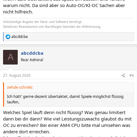
warum nicht. Da sind aber so Auto-OC/KI-OC Sachen aber
nicht hilfreich.
Vollständige Angabe der Hard- und Software benötigt.
Selektives Beantworten von Nachfragen beendet die Hilfeleistung.
abcddcba
R
e
a
abcddcba
k
A
t
Rear Admiral
i
o
n
27. August 2020
#6
e
n
zehde schrieb:
:
Ich hätt' gerne dezent übertaktet, damit Spiele möglichst flüssig
laufen,
Welches Spiel läuft denn nicht flüssig? Was genau limitiert
dann bei dir dann? Wie viel Leistungszuwachs glaubst du mit
OC zu erreichen? Bei einer AM4 CPU bitte mal umsehen was
andere dort erreichen.