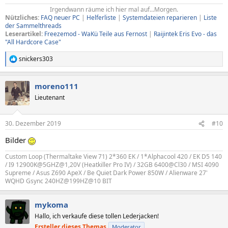
Irgendwann räume ich hier mal auf...Morgen.​
Nützliches:
FAQ neuer PC
|
Helferliste
|
Systemdateien reparieren
|
Liste
der Sammelthreads
Leserartikel:
Freezemod - WaKü Teile aus Fernost
|
Raijintek Eris Evo - das
"All Hardcore Case"
snickers303
R
e
a
moreno111
k
t
Lieutenant
i
o
n
30. Dezember 2019
#10
e
n
Bilder
:
Custom Loop (Thermaltake View 71) 2*360 EK / 1*Alphacool 420 / EK D5 140
/ I9 12900K@5GHZ@1,20V (Heatkiller Pro IV) / 32GB 6400@Cl30 / MSI 4090
Supreme / Asus Z690 ApeX / Be Quiet Dark Power 850W / Alienware 27'
WQHD Gsync 240HZ@199HZ@10 BIT
mykoma
Hallo, ich verkaufe diese tollen Lederjacken!
Ersteller dieses Themas
Moderator