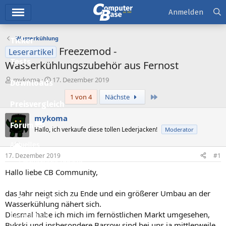
Hauptmenü
Anmelden
Wasserkühlung
Ticker
Freezemod -
Leserartikel
Tests
Wasserkühlungszubehör aus Fernost
E
E
mykoma
17. Dezember 2019
Downloads
r
r
Letzte
1 von 4
Nächste
s
s
Preisvergleich
t
t
e
e
mykoma
l
l
Forum
Hallo, ich verkaufe diese tollen Lederjacken!
Moderator
l
l
e
t
Aktuelles
r
a
17. Dezember 2019
#1
m
Empfohlene Inhalte
Hallo liebe CB Community,
Neue Beiträge
das Jahr neigt sich zu Ende und ein größerer Umbau an der
Neueste Aktivitäten
Wasserkühlung nähert sich.
Diesmal habe ich mich im fernöstlichen Markt umgesehen,
Leserartikel
Bykski und insbesondere Barrow sind bei uns ja mittlerweile