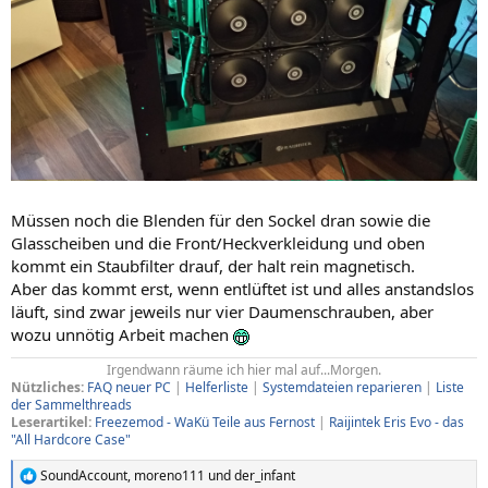
Müssen noch die Blenden für den Sockel dran sowie die
Glasscheiben und die Front/Heckverkleidung und oben
kommt ein Staubfilter drauf, der halt rein magnetisch.
Aber das kommt erst, wenn entlüftet ist und alles anstandslos
läuft, sind zwar jeweils nur vier Daumenschrauben, aber
wozu unnötig Arbeit machen
Irgendwann räume ich hier mal auf...Morgen.​
Nützliches:
FAQ neuer PC
|
Helferliste
|
Systemdateien reparieren
|
Liste
der Sammelthreads
Leserartikel:
Freezemod - WaKü Teile aus Fernost
|
Raijintek Eris Evo - das
"All Hardcore Case"
SoundAccount
,
moreno111
und
der_infant
R