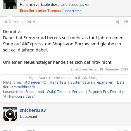
t
Hallo, ich verkaufe diese tollen Lederjacken!
i
Ersteller dieses Themas
Moderator
o
n
e
18. Dezember 2019
#5
n
Definitiv.
:
Dabei hat Freezemod bereits seit mehr als fünf Jahren einen
Shop auf AliExpress, die Shops von Barrow sind glaube ich
seit ca. 6 Jahren dabei.
Um einen Neueinsteiger handelt es sich definitiv nicht.
Zuletzt bearbeitet:
18. Dezember 2019
Irgendwann räume ich hier mal auf...Morgen.​
Nützliches:
FAQ neuer PC
|
Helferliste
|
Systemdateien reparieren
|
Liste
der Sammelthreads
Leserartikel:
Freezemod - WaKü Teile aus Fernost
|
Raijintek Eris Evo - das
"All Hardcore Case"
snickers303
Lieutenant