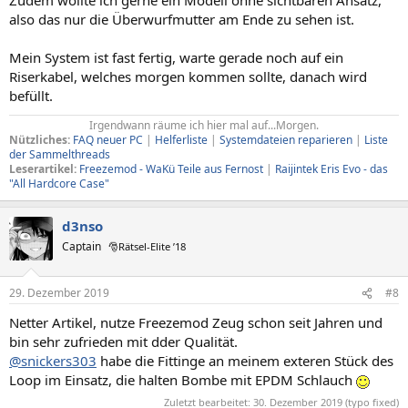
also das nur die Überwurfmutter am Ende zu sehen ist.
Mein System ist fast fertig, warte gerade noch auf ein
Riserkabel, welches morgen kommen sollte, danach wird
befüllt.
Irgendwann räume ich hier mal auf...Morgen.​
Nützliches:
FAQ neuer PC
|
Helferliste
|
Systemdateien reparieren
|
Liste
der Sammelthreads
Leserartikel:
Freezemod - WaKü Teile aus Fernost
|
Raijintek Eris Evo - das
"All Hardcore Case"
d3nso
Captain
🎅Rätsel-Elite ’18
29. Dezember 2019
#8
Netter Artikel, nutze Freezemod Zeug schon seit Jahren und
bin sehr zufrieden mit dder Qualität.
@snickers303
habe die Fittinge an meinem exteren Stück des
Loop im Einsatz, die halten Bombe mit EPDM Schlauch
Zuletzt bearbeitet:
30. Dezember 2019
(typo fixed)