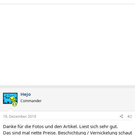
t
i
o
n
e
n
:
Hejo
Commander
18. Dezember 2019
#2
Danke für die Fotos und den Artikel. Liest sich sehr gut.
Das sind mal nette Preise. Beschichtung / Vernickelung schaut