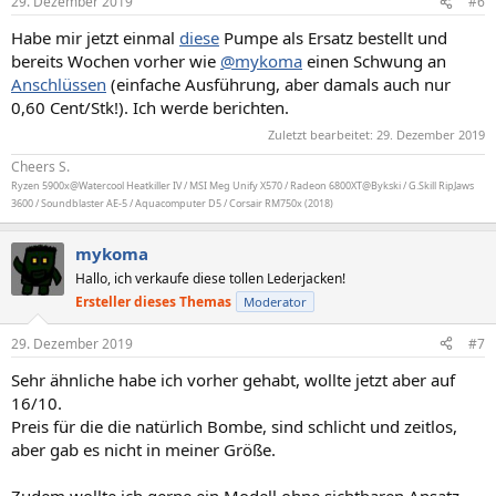
29. Dezember 2019
#6
Habe mir jetzt einmal
diese
Pumpe als Ersatz bestellt und
bereits Wochen vorher wie
@mykoma
einen Schwung an
Anschlüssen
(einfache Ausführung, aber damals auch nur
0,60 Cent/Stk!). Ich werde berichten.
Zuletzt bearbeitet:
29. Dezember 2019
Cheers S.
Ryzen 5900x@Watercool Heatkiller IV / MSI Meg Unify X570 / Radeon 6800XT@Bykski / G.Skill RipJaws
3600 / Soundblaster AE-5 / Aquacomputer D5 / Corsair RM750x (2018)
mykoma
Hallo, ich verkaufe diese tollen Lederjacken!
Ersteller dieses Themas
Moderator
29. Dezember 2019
#7
Sehr ähnliche habe ich vorher gehabt, wollte jetzt aber auf
16/10.
Preis für die die natürlich Bombe, sind schlicht und zeitlos,
aber gab es nicht in meiner Größe.
Zudem wollte ich gerne ein Modell ohne sichtbaren Ansatz,