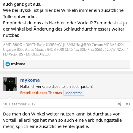
auch ganz gut aus.
Wie bei Bykski ist ja hier bei Winkeln immer ein zusätzliche
Tülle notwendig.
Empfindest du das als Nachteil oder Vorteil? Zumindest ist ja
der Winkel bei Änderung des Schlauchdurchmessers weiter
nutzbar.
AMD 5800X + 3080Ti Eagle UV856mV@1860MHz @H2O Custom MORA3 420 /
Gigabyte B550 Aorus Master / 64GB 3600 CL15 / 5x SSD + 2x SSM / 1200W NZXT /
FD Vector RS / LG OLED42C38
mykoma
R
e
a
mykoma
k
t
Hallo, ich verkaufe diese tollen Lederjacken!
i
Ersteller dieses Themas
Moderator
o
n
e
18. Dezember 2019
#3
n
Das man den Winkel weiter nutzen kann ist durchaus von
:
Vorteil, allerdings hat man so auch eine Verbindungsstelle
mehr, sprich eine zusätzliche Fehlerquelle.