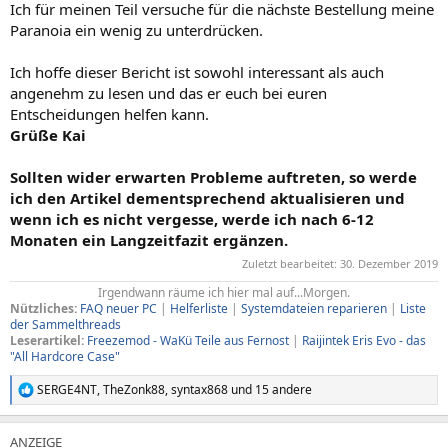
Ich für meinen Teil versuche für die nächste Bestellung meine
Paranoia ein wenig zu unterdrücken.
Ich hoffe dieser Bericht ist sowohl interessant als auch
angenehm zu lesen und das er euch bei euren
Entscheidungen helfen kann.
Grüße Kai
Sollten wider erwarten Probleme auftreten, so werde
ich den Artikel dementsprechend aktualisieren und
wenn ich es nicht vergesse, werde ich nach 6-12
Monaten ein Langzeitfazit ergänzen.
Zuletzt bearbeitet:
30. Dezember 2019
Irgendwann räume ich hier mal auf...Morgen.​
Nützliches:
FAQ neuer PC
|
Helferliste
|
Systemdateien reparieren
|
Liste
der Sammelthreads
Leserartikel:
Freezemod - WaKü Teile aus Fernost
|
Raijintek Eris Evo - das
"All Hardcore Case"
SERGE4NT
,
TheZonk88
,
syntax868
und 15 andere
R
e
a
k