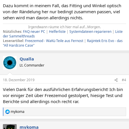
Dazu kommt in meinem Fall, das Fitting und Winkel optisch
von der Rändelung her nur bedingt zusammen passen, viel
sehen wird man davon allerdings nichts.
Irgendwann räume ich hier mal auf...Morgen.​
Nützliches:
FAQ neuer PC
|
Helferliste
|
Systemdateien reparieren
|
Liste
der Sammelthreads
Leserartikel:
Freezemod - WaKü Teile aus Fernost
|
Raijintek Eris Evo - das
"All Hardcore Case"
Qualla
Lt. Commander
18. Dezember 2019
#4
Vielen Dank für den ausführlichen Erfahrungsbericht! Ich bin
vor einiger Zeit über Freezemod gestolpert, hiesige Test und
Berichte sind allerdings noch recht rar.
mykoma
R
e
a
mykoma
k