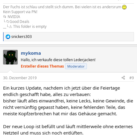
Der Fuchs ist schlau und stellt sich dumm. Bei vielen ist es andersrum
Kein Support via PN!
📂 NVIDIA
└📁Good Deals
__└⚠ This folder is empty
snickers303
R
e
a
mykoma
k
t
Hallo, ich verkaufe diese tollen Lederjacken!
i
Ersteller dieses Themas
Moderator
o
n
e
30. Dezember 2019
#9
n
Ein kurzes Update, nachdem ich jetzt über die Feiertage
:
endlich geschafft habe, alles zu verbauen:
bisher läuft alles einwandfrei, keine Lecks, keine Gewinde, die
nicht vernünftig gepasst haben, keine fehlenden Teile, das
meiste Kopfzerbrechen hat mir das Gehäuse gemacht.
Der neue Loop ist befüllt und läuft mittlerweile ohne externes
Netzteil und muss sich noch entlüften.