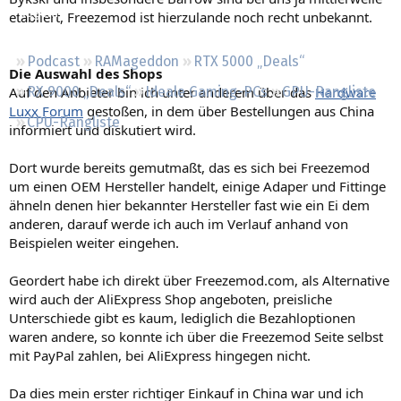
Regeln
etabliert, Freezemod ist hierzulande noch recht unbekannt.
Podcast
RAMageddon
RTX 5000 „Deals“
Die Auswahl des Shops
Auf den Anbieter bin ich unter anderem über das
Hardware
RX 9000 „Deals“
Ideale Gaming-PCs
GPU-Rangliste
Luxx Forum
gestoßen, in dem über Bestellungen aus China
CPU-Rangliste
informiert und diskutiert wird.
Dort wurde bereits gemutmaßt, das es sich bei Freezemod
um einen OEM Hersteller handelt, einige Adaper und Fittinge
ähneln denen hier bekannter Hersteller fast wie ein Ei dem
anderen, darauf werde ich auch im Verlauf anhand von
Beispielen weiter eingehen.
Geordert habe ich direkt über Freezemod.com, als Alternative
wird auch der AliExpress Shop angeboten, preisliche
Unterschiede gibt es kaum, lediglich die Bezahloptionen
waren andere, so konnte ich über die Freezemod Seite selbst
mit PayPal zahlen, bei AliExpress hingegen nicht.
Da dies mein erster richtiger Einkauf in China war und ich