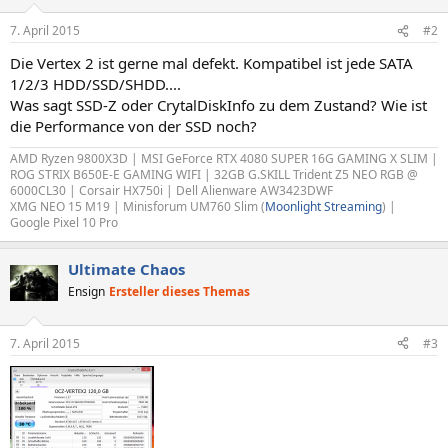
7. April 2015
#2
Die Vertex 2 ist gerne mal defekt. Kompatibel ist jede SATA
1/2/3 HDD/SSD/SHDD....
Was sagt SSD-Z oder CrytalDiskInfo zu dem Zustand? Wie ist
die Performance von der SSD noch?
AMD Ryzen 9800X3D | MSI GeForce RTX 4080 SUPER 16G GAMING X SLIM |
ROG STRIX B650E-E GAMING WIFI | 32GB G.SKILL Trident Z5 NEO RGB @
6000CL30 | Corsair HX750i | Dell Alienware AW3423DWF
XMG NEO 15 M19 | Minisforum UM760 Slim (
Moonlight Streaming
) |
Google Pixel 10 Pro
Ultimate Chaos
Ensign
Ersteller dieses Themas
7. April 2015
#3