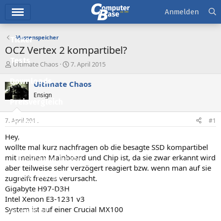
Hauptmenü
Anmelden
Massenspeicher
Ticker
OCZ Vertex 2 kompartibel?
Tests
E
E
Ultimate Chaos
7. April 2015
r
r
Downloads
s
s
Ultimate Chaos
t
t
Ensign
e
e
Preisvergleich
l
l
l
l
7. April 2015
#1
Forum
e
t
r
a
Hey,
Aktuelles
m
wollte mal kurz nachfragen ob die besagte SSD kompartibel
mit meinem Mainboard und Chip ist, da sie zwar erkannt wird
Empfohlene Inhalte
aber teilweise sehr verzögert reagiert bzw. wenn man auf sie
Neue Beiträge
zugreift freezes verursacht.
Gigabyte H97-D3H
Neueste Aktivitäten
Intel Xenon E3-1231 v3
System ist auf einer Crucial MX100
Leserartikel