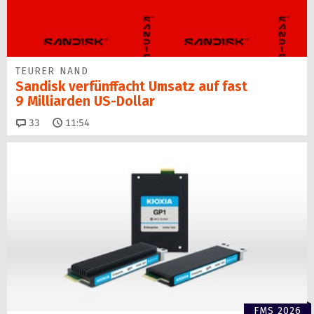
TEURER NAND
Sandisk verfünffacht Umsatz auf fast
9 Milliarden US-Dollar
Kommentare
33
11:54
FMS 2026