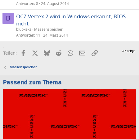
Antworten
8
24. August 2014
OCZ Vertex 2 wird in Windows erkannt, BIOS
B
nicht
blubkeks
Massenspeicher
Antworten
11
24. März 2014
Facebook
X (Twitter)
Bluesky
Reddit
WhatsApp
E-Mail
Link
Teilen:
Massenspeicher
Passend zum Thema