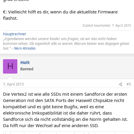
€: Vielleicht hilft es dir, wenn du die aktuellste Firmware
flashst.
Zuletzt bearbeitet:
7. April 2015
Hauptrechner
„Irgendwann werden unsere Kinder uns fragen, ob wir das nicht haben
kommen sehen. Ob eigentlich alle so waren. Warum keiner was dagegen getan
hat.“ –
Nero Atreides
Holt
H
Banned
7. April 2015
#5
Die Vertex2 ist wie alle SSDs mit einem Sandforce der ersten
Generation mit den SATA Ports der Haswell Chipsätze nicht
kompatibel und es gibt keine Bugfix, weil es eine
elektronische Imkopatibilität ist die daher rührt, dass
Sandforce sich da nicht vollständig an die Norm gehalten ist.
Da hilft nur der Wechsel auf eine anderen SSD.