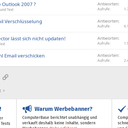
e Outlook 2007 ?
Antworten
Aufrufe
1.
 und Text
il Verschlüsselung
Antworten
Aufrufe
6.
tor lässt sich nicht updaten!
Antworten
Aufrufe
1.
Text
ml Email verschicken
Antworten
Aufrufe
2.
sApp
E-Mail
Link
t
Warum Werbebanner?
!
ComputerBase berichtet unabhängig und
Compu
er
verkauft deshalb keine Inhalte, sondern
schne
 Tests