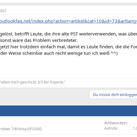
2007
outlookfaq.net/index.php?action=artikel&cat=10&id=73&artlang
gelöst, betrifft Leute, die ihre alte PST weiterverwenden, was üb
sonst wäre das Problem verbreiteter.
 jetzt hier trotzdem einfach mal, damit es Leute finden, die die 
der Weise scheinbar auch recht wenige tun ich weiß ^^)
haben mich geschickt. Ich bin Experte."
Du musst dich einloggen
Antworten
Aufrufe
1.
ndows 7/8/Vista/XP/2000