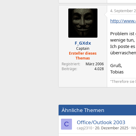
4. September 
http://www.
Problem ist 
wenige tun, 
F_GXdx
Ich poste es
Captain
überraschen
Ersteller dieses
Themas
Registriert
März 2006
Gruß,
Beiträge
4.028
Tobias
"Therefore sie 
Ähnliche Themen
Office/Outlook 2003
C
capj2310
20. Dezember 2025
Wi