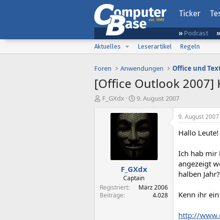
Ticker
Te
Podcast
Aktuelles
Leserartikel
Regeln
Foren
Anwendungen
Office und Tex
[Office Outlook 2007]
E
E
F_GXdx
9. August 2007
r
r
s
s
9. August 2007
t
t
Hallo Leute!
e
e
l
l
l
l
Ich hab mir
e
t
angezeigt we
F_GXdx
r
a
halben Jahr?
m
Captain
Registriert
März 2006
Kenn ihr ei
Beiträge
4.028
http://www.