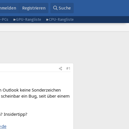
nmelden
Registrieren
Suche
g-PCs
GPU-Rangliste
CPU-Rangliste
#1
in Outlook keine Sonderzeichen
t scheinbar ein Bug, seit über einem
? Insidertipp?
=de