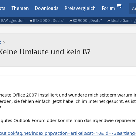
sts
Themen
Downloads
Preisvergleich
Forum
A
RAMageddon
RTX 5000 „Deals“
RX 9000 „Deals“
Ideale Gamin
t
 Keine Umlaute und kein ß?
 heute Office 2007 installiert und wundere mich seitdem warum 
rden, sie fehlen einfach! Jetzt habe ich im Internet gesucht, es is
!
n gutes Outlook Forum oder könnte man das irgendwie reparieren
outlookfaq.net/index.php?action=artikel&cat=10&id=73&artlang