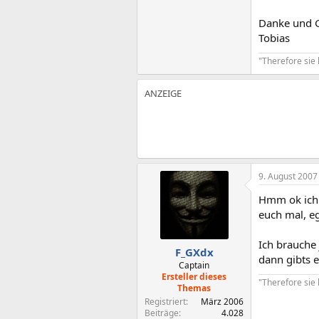
Danke und 
Tobias
"Therefore sie 
9. August 2007
Hmm ok ich 
euch mal, eg
Ich brauche
F_GXdx
dann gibts 
Captain
Ersteller dieses
"Therefore sie 
Themas
Registriert
März 2006
Beiträge
4.028