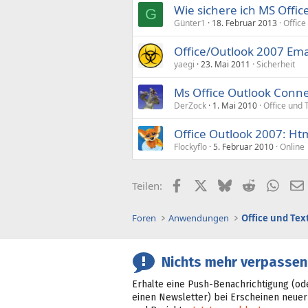
Wie sichere ich MS Offic
G
Günter1
18. Februar 2013
Office
Office/Outlook 2007 Ema
yaegi
23. Mai 2011
Sicherheit
Ms Office Outlook Connec
DerZock
1. Mai 2010
Office und 
Office Outlook 2007: Ht
Flockyflo
5. Februar 2010
Online
Facebook
X (Twitter)
Bluesky
Reddit
What
Teilen:
Foren
Anwendungen
Office und Tex
Nichts mehr verpassen
Erhalte eine Push-Benachrichtigung (od
einen Newsletter) bei Erscheinen neuer