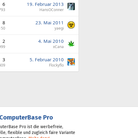
6
19. Februar 2013
793
HansOConner
8
23. Mai 2011
150
yaegi
2
4. Mai 2010
999
xCana
3
5. Februar 2010
409
Flockyflo
ComputerBase Pro
terBase Pro ist die werbefreie,
lle, flexible und zugleich faire Variante