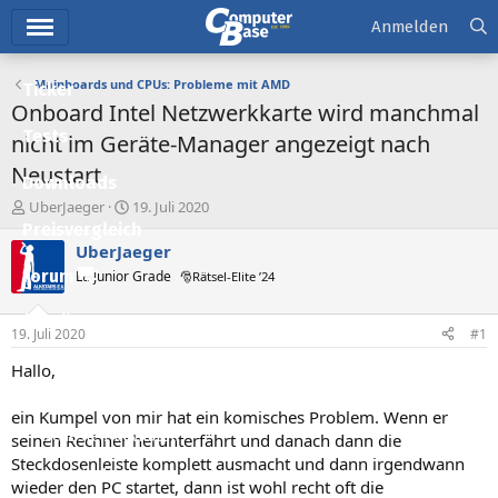
Hauptmenü
Anmelden
Mainboards und CPUs: Probleme mit AMD
Ticker
Onboard Intel Netzwerkkarte wird manchmal
Tests
nicht im Geräte-Manager angezeigt nach
Neustart
Downloads
E
E
UberJaeger
19. Juli 2020
r
r
Preisvergleich
s
s
UberJaeger
t
t
Forum
Lt. Junior Grade
🎅Rätsel-Elite ’24
e
e
l
l
Aktuelles
l
l
19. Juli 2020
#1
e
t
Empfohlene Inhalte
r
a
Hallo,
m
Neue Beiträge
ein Kumpel von mir hat ein komisches Problem. Wenn er
Neueste Aktivitäten
seinen Rechner herunterfährt und danach dann die
Steckdosenleiste komplett ausmacht und dann irgendwann
Leserartikel
wieder den PC startet, dann ist wohl recht oft die