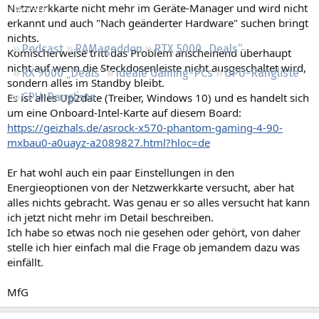
Netzwerkkarte nicht mehr im Geräte-Manager und wird nicht
Regeln
erkannt und auch "Nach geänderter Hardware" suchen bringt
nichts.
Podcast
RAMageddon
RTX 5000 „Deals“
Komischerweise tritt das Problem anscheinend überhaupt
nicht auf wenn die Steckdosenleiste nicht ausgeschaltet wird,
RX 9000 „Deals“
Ideale Gaming-PCs
GPU-Rangliste
sondern alles im Standby bleibt.
Es ist alles Up2date (Treiber, Windows 10) und es handelt sich
CPU-Rangliste
um eine Onboard-Intel-Karte auf diesem Board:
https://geizhals.de/asrock-x570-phantom-gaming-4-90-
mxbau0-a0uayz-a2089827.html?hloc=de
Er hat wohl auch ein paar Einstellungen in den
Energieoptionen von der Netzwerkkarte versucht, aber hat
alles nichts gebracht. Was genau er so alles versucht hat kann
ich jetzt nicht mehr im Detail beschreiben.
Ich habe so etwas noch nie gesehen oder gehört, von daher
stelle ich hier einfach mal die Frage ob jemandem dazu was
einfällt.
MfG