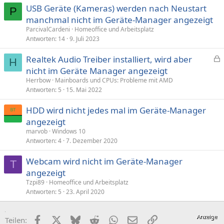
USB Geräte (Kameras) werden nach Neustart
P
manchmal nicht im Geräte-Manager angezeigt
ParcivalCardeni
Homeoffice und Arbeitsplatz
Antworten
14
9. Juli 2023
Realtek Audio Treiber installiert, wird aber
H
e
nicht im Geräte Manager angezeigt
s
Herrbow
Mainboards und CPUs: Probleme mit AMD
p
Antworten
5
15. Mai 2022
e
HDD wird nicht jedes mal im Geräte-Manager
r
angezeigt
r
t
marvob
Windows 10
Antworten
4
7. Dezember 2020
Webcam wird nicht im Geräte-Manager
T
angezeigt
Tzpi89
Homeoffice und Arbeitsplatz
Antworten
5
23. April 2020
Facebook
X (Twitter)
Bluesky
Reddit
WhatsApp
E-Mail
Link
Teilen: