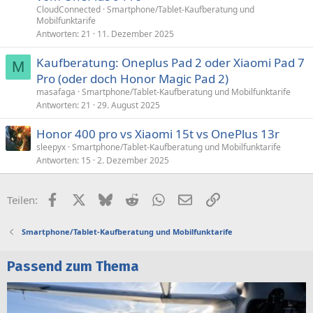
CloudConnected
Smartphone/Tablet-Kaufberatung und
Mobilfunktarife
Antworten
21
11. Dezember 2025
Kaufberatung: Oneplus Pad 2 oder Xiaomi Pad 7
M
Pro (oder doch Honor Magic Pad 2)
masafaga
Smartphone/Tablet-Kaufberatung und Mobilfunktarife
Antworten
21
29. August 2025
Honor 400 pro vs Xiaomi 15t vs OnePlus 13r
sleepyx
Smartphone/Tablet-Kaufberatung und Mobilfunktarife
Antworten
15
2. Dezember 2025
Facebook
X (Twitter)
Bluesky
Reddit
WhatsApp
E-Mail
Link
Teilen:
Smartphone/Tablet-Kaufberatung und Mobilfunktarife
Passend zum Thema