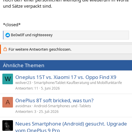
und Sätze verpackt sind.
*closed*
Be0w0lf
und
nighteeeeey
R
e
a
Für weitere Antworten geschlossen.
k
t
i
Ähnliche Themen
o
n
e
Oneplus 15T vs. Xiaomi 17 vs. Oppo Find X9
W
n
woliver23
Smartphone/Tablet-Kaufberatung und Mobilfunktarife
:
Antworten
11
5. Juni 2026
OnePlus 8T soft bricked, was tun?
A
avoidmax
Android-Smartphones und -Tablets
Antworten
3
25. Juli 2026
Neues Smartphone (Android) gesucht. Upgrade
vom OnePlus 9 Pro