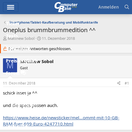
Hauptmenü
Anmelden
Smartphone/Tablet-Kaufberatung und Mobilfunktarife
Ticker
Oneplus brummbrummedition ^^
Tests
E
E
Matthew Sobol
11. Dezember 2018
r
r
Downloads
s
Für weitere Antworten geschlossen.
s
t
t
e
e
Preisvergleich
Matthew Sobol
M
l
l
Gast
l
l
Forum
e
t
r
a
11. Dezember 2018
#1
Aktuelles
m
schick isses ja ^^
Empfohlene Inhalte
und die specs passen auch.
Neue Beiträge
Neueste Aktivitäten
https://www.heise.de/newsticker/mel...ommt-mit-10-GB-
RAM-fuer-699-Euro-4247710.html
Leserartikel