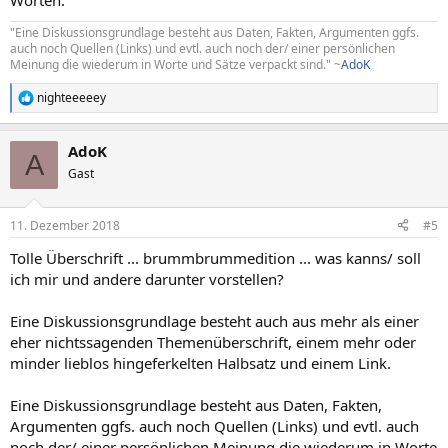
Worten."
"Eine Diskussionsgrundlage besteht aus Daten, Fakten, Argumenten ggfs.
auch noch Quellen (Links) und evtl. auch noch der/ einer persönlichen
Meinung die wiederum in Worte und Sätze verpackt sind." ~
AdoK
nighteeeeey
R
e
a
AdoK
k
A
t
Gast
i
o
n
11. Dezember 2018
#5
e
n
Tolle Überschrift ... brummbrummedition ... was kanns/ soll
:
ich mir und andere darunter vorstellen?
Eine Diskussionsgrundlage besteht auch aus mehr als einer
eher nichtssagenden Themenüberschrift, einem mehr oder
minder lieblos hingeferkelten Halbsatz und einem Link.
Eine Diskussionsgrundlage besteht aus Daten, Fakten,
Argumenten ggfs. auch noch Quellen (Links) und evtl. auch
noch der/ einer persönlichen Meinung die wiederum in Worte