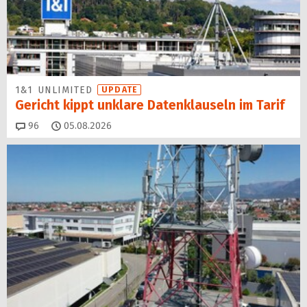
1&1 UNLIMITED
UPDATE
Gericht kippt unklare Datenklauseln im Tarif
Kommentare
96
05.08.2026