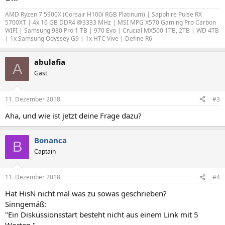
AMD Ryzen 7 5900X (Corsair H100i RGB Platinum) | Sapphire Pulse RX
5700XT | 4x 16 GB DDR4 @3333 MHz | MSI MPG X570 Gaming Pro Carbon
WIFI | Samsung 980 Pro 1 TB | 970 Evo | Crucial MX500 1TB, 2TB | WD 4TB
| 1x Samsung Odyssey G9 | 1x HTC Vive | Define R6
abulafia
A
Gast
11. Dezember 2018
#3
Aha, und wie ist jetzt deine Frage dazu?
Bonanca
B
Captain
11. Dezember 2018
#4
Hat HisN nicht mal was zu sowas geschrieben?
Sinngemäß:
"Ein Diskussionsstart besteht nicht aus einem Link mit 5