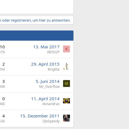
 oder registrieren, um hier zu antworten.
10
13. Mai 2017
K
576
KB502P
2
29. April 2015
854
Brigitta
3
5. Juni 2014
M
398
Mr_Overflow
0
11. April 2014
066
donandras
4
15. Dezember 2011
536
DJxSpeedy