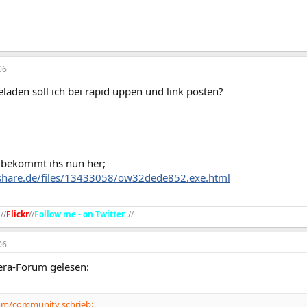
06
laden soll ich bei rapid uppen und link posten?
r bekommt ihs nun her;
dshare.de/files/13433058/ow32dede852.exe.html
g
//
Flickr
//
Follow me - on Twitter..
//​
06
ra-Forum gelesen:
om/community schrieb: