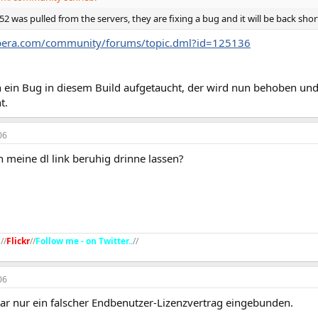
52 was pulled from the servers, they are fixing a bug and it will be back short
opera.com/community/forums/topic.dml?id=125136
ch ein Bug in diesem Build aufgetaucht, der wird nun behoben un
t.
06
h meine dl link beruhig drinne lassen?
g
//
Flickr
//
Follow me - on Twitter..
//​
06
ar nur ein falscher Endbenutzer-Lizenzvertrag eingebunden.