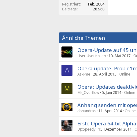
Registriert
Feb. 2004
Beiträge
28.960
Ähnliche Themen
Opera-Update auf 45 u
User Userichsen
10. Mai 2017
On
Opera update- Proble1m 
A
Ask-me
28. April 2015
Online
Opera: Updates deaktiv
M
Mr_Overflow
5. Juni 2014
Online
Anhang senden mit opera
donandras
11. April 2014
Online
Erste Opera 64-bit Alpha
DJxSpeedy
15. Dezember 2011
O