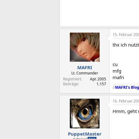
15. Februar 20
thx ich nut
cu
MAFRI
mfg
Lt. Commander
mafri
Registriert
Apr. 2005
Beiträge
1.157
//
MAFRI's Blo
16. Februar 20
Hmm, geht n
PuppetMaster