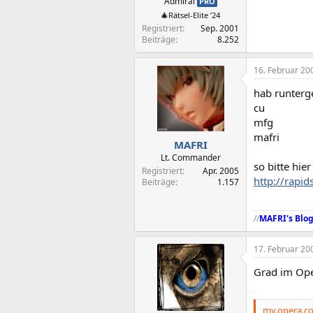
Admiral
PRO
🎄Rätsel-Elite ’24
Registriert
Sep. 2001
Beiträge
8.252
16. Februar 20
hab runterge
cu
mfg
mafri
MAFRI
Lt. Commander
so bitte hie
Registriert
Apr. 2005
http://rapi
Beiträge
1.157
//
MAFRI's Blo
17. Februar 20
Grad im Ope
my.opera.c