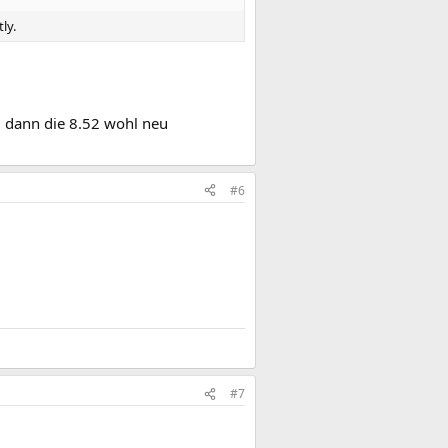
ly.
d dann die 8.52 wohl neu
#6
#7