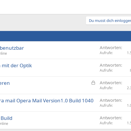
Du musst dich einloggen
nbenutzbar
Antworten
Aufrufe
1.
line
mit der Optik
Antworten
Aufrufe
G
ieren
Antworten
e
Aufrufe
2.
s
 mail Opera Mail Version1.0 Build 1040
Antworten
p
Aufrufe
1.
e
r
 Build
Antworten
r
Aufrufe
1.
nline
t