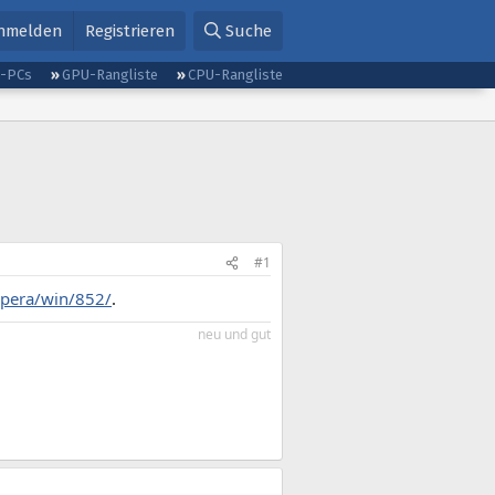
nmelden
Registrieren
Suche
g-PCs
GPU-Rangliste
CPU-Rangliste
#1
opera/win/852/
.
neu und gut