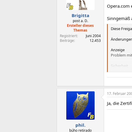
Opera.com er
Brigitta
Sinngemäß 
post a. D.
Ersteller dieses
Diese Freiga
Themas
Registriert
Juni 2004
Änderungen 
Beiträge
12.453
Anzeige
Problem mit
Sicherheit
-Abgelaufen
-Statuszeil
-Exaktere Ve
17. Februar 20
Ja, die Zert
phil.
búho retirado