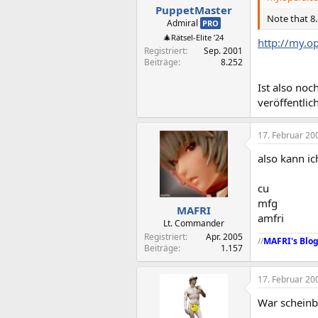
PuppetMaster
Note that 8.
Admiral
PRO
🎄Rätsel-Elite ’24
http://my.
Registriert
Sep. 2001
Beiträge
8.252
Ist also no
veröffentlich
17. Februar 20
also kann ic
cu
mfg
MAFRI
amfri
Lt. Commander
Registriert
Apr. 2005
//
MAFRI's Blo
Beiträge
1.157
17. Februar 20
War scheinb