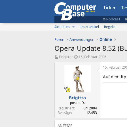
Ticker
Te
Podcast
Aktuelles
Leserartikel
Regeln
Foren
Anwendungen
Online
Opera-Update 8.52 (Bu
E
E
Brigitta
15. Februar 2006
r
r
s
s
15. Februar 20
t
t
Auf dem ftp
e
e
l
l
l
l
e
t
Brigitta
r
a
m
post a. D.
Registriert
Juni 2004
Beiträge
12.453