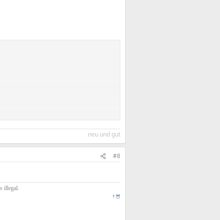
neu und gut
#8
illegal.
†
🦉