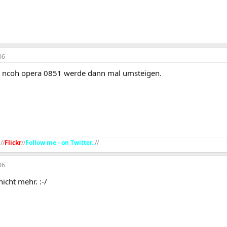
06
zt ncoh opera 0851 werde dann mal umsteigen.
g
//
Flickr
//
Follow me - on Twitter..
//​
06
icht mehr. :-/