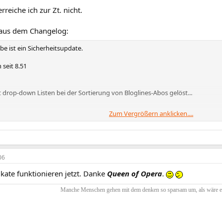
reiche ich zur Zt. nicht.
aus dem Changelog:
be ist ein Sicherheitsupdate.
seit 8.51
 drop-down Listen bei der Sortierung von Bloglines-Abos gelöst...
Zum Vergrößern anklicken....
e Zertifikate des TrustCenter ausgetauscht.
enproblem wie in
Secunia Advisory 17571
beschrieben wurde gelöst
rarbeitung des Online Certificate Status Protocol (OCSP).
06
ifikate funktionieren jetzt. Danke
Queen of Opera
.
Manche Menschen gehen mit dem denken so sparsam um, als wäre es 