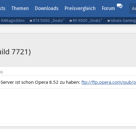
sts
Themen
Downloads
Preisvergleich
Forum
A
RAMageddon
RTX 5000 „Deals“
RX 9000 „Deals“
Ideale Gamin
ild 7721)
06
-Server ist schon Opera 8.52 zu haben:
ftp://ftp.opera.com/pub/