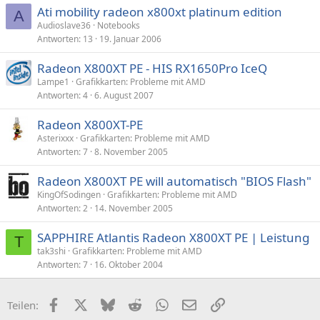
Ati mobility radeon x800xt platinum edition
A
Audioslave36
Notebooks
Antworten
13
19. Januar 2006
Radeon X800XT PE - HIS RX1650Pro IceQ
Lampe1
Grafikkarten: Probleme mit AMD
Antworten
4
6. August 2007
Radeon X800XT-PE
Asterixxx
Grafikkarten: Probleme mit AMD
Antworten
7
8. November 2005
Radeon X800XT PE will automatisch "BIOS Flash"
KingOfSodingen
Grafikkarten: Probleme mit AMD
Antworten
2
14. November 2005
SAPPHIRE Atlantis Radeon X800XT PE | Leistung
T
tak3shi
Grafikkarten: Probleme mit AMD
Antworten
7
16. Oktober 2004
Facebook
X (Twitter)
Bluesky
Reddit
WhatsApp
E-Mail
Link
Teilen: