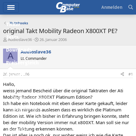
Hauptmenü
Anmelden
Notebooks
Ticker
original Takt Mobility Radeon X800XT PE?
Tests
E
E
Audioslave36
26. Januar 2006
r
r
Downloads
s
s
Audioslave36
A
t
t
Lt. Commander
e
e
Preisvergleich
l
l
l
l
26. Januar 2006
#1
Forum
e
t
r
a
Hallo,
Aktuelles
m
weiss jemand Bescheid über die original Taktraten der Ati
Mobility Radeon X800XT Platinum Edition?
Empfohlene Inhalte
Ich habe ein Notebook mit eben dieser Karte gekauft, leider
Neue Beiträge
kann ich nirgends auslesen dass es wirklich die Platinum
Edition ist. Wie ich bisher in Erfahrung bringen konnte, steht
Neueste Aktivitäten
bei der mobility Version immer nut x800XT. Man soll sie nur
an der Taktung erkennen können.
Leserartikel
Das ist alles ja noch ok, nur woher weiss ich wie die Karte