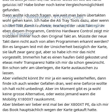
Regeln
getaktet ist? Habe bisher noch keine Vergleichsmöglichkeit
gefunden.
Dann wollte ich noch fragen, wie weit man beim übertakten
Podcast
RAMageddon
RTX 5000 „Deals“
wohl gehen kann. Ich habe die Ati Tray Tools dazu, aber wenn
ich den Takt damit raufsetze, erscheint der neue Takt nur in
RX 9000 „Deals“
Ideale Gaming-PCs
GPU-Rangliste
eben diesem Programm, Centrino Hardware Control zeigt mir
CPU-Rangliste
trotzdem immer noch den Original Takt an. Müsste der neue
Takt dann nicht auch von allen Programmen erkannt werden?
Bin es langsam leid mit der Unsicherheit bezüglich der Karte,
sie läuft zwar ganz gut, aber so habe ich mir das nicht
vorgestellt. Immerhin hat es einen haufen Geld gekostet und
etwas mehr Transparenz hätte ich mir da schon gewünscht.
Bin schon sehr am überlegen, die Karte austauschen zu
lassen.
Aber vielleicht könnt Ihr mir ja ein wenig weiterhelfen, dann
finde ich auch wieder Gefallen dran, weil eine Geforce wollte
ich halt nicht unbedingt. Aber im Moment gibt es ja wohl
keine grosse Alternative, oder weiss jemand wann die
Mobility X1800XT rauskommt.
Aber bleiben wir lieber erst mal bei der X800XT PE, da ich mir
das Book hauptsächlich wegen der Karte gekauft hatte.