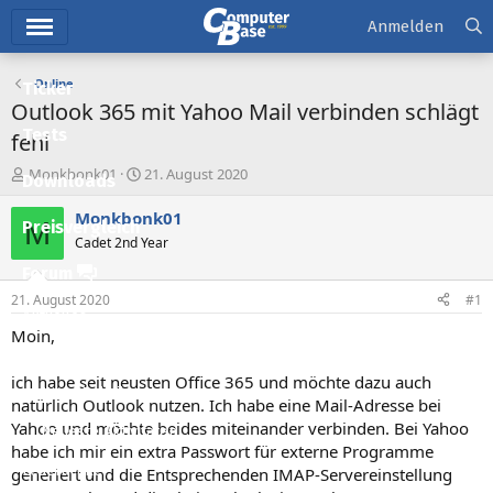
Hauptmenü
Anmelden
Online
Ticker
Outlook 365 mit Yahoo Mail verbinden schlägt
Tests
fehl
E
E
Monkbonk01
21. August 2020
Downloads
r
r
s
s
Monkbonk01
M
Preisvergleich
t
t
Cadet 2nd Year
e
e
l
l
Forum
l
l
21. August 2020
#1
e
t
Aktuelles
r
a
Moin,
m
Empfohlene Inhalte
ich habe seit neusten Office 365 und möchte dazu auch
Neue Beiträge
natürlich Outlook nutzen. Ich habe eine Mail-Adresse bei
Yahoo und möchte beides miteinander verbinden. Bei Yahoo
Neueste Aktivitäten
habe ich mir ein extra Passwort für externe Programme
Leserartikel
generiert und die Entsprechenden IMAP-Servereinstellung