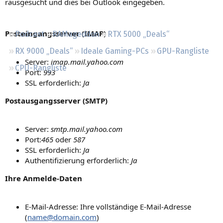
rausgesucht und dies bei Outlook eingegeben.
Regeln
Posteingangsserver (IMAP)
Podcast
RAMageddon
RTX 5000 „Deals“
RX 9000 „Deals“
Ideale Gaming-PCs
GPU-Rangliste
Server:
imap.mail.yahoo.com
CPU-Rangliste
Port:
993
SSL erforderlich:
Ja
Postausgangsserver (SMTP)
Server:
smtp.mail.yahoo.com
Port:
465
oder
587
SSL erforderlich:
Ja
Authentifizierung erforderlich:
Ja
Ihre Anmelde-Daten
E-Mail-Adresse: Ihre vollständige E-Mail-Adresse
(
name@domain.com
)