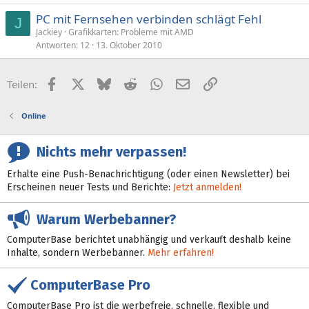
PC mit Fernsehen verbinden schlägt Fehl
J
Jackiey
Grafikkarten: Probleme mit AMD
Antworten
12
13. Oktober 2010
Facebook
X (Twitter)
Bluesky
Reddit
WhatsApp
E-Mail
Link
Teilen:
Online
Nichts mehr verpassen!
Erhalte eine Push-Benachrichtigung (oder einen Newsletter) bei
Erscheinen neuer Tests und Berichte:
Jetzt anmelden!
Warum Werbebanner?
ComputerBase berichtet unabhängig und verkauft deshalb keine
Inhalte, sondern Werbebanner.
Mehr erfahren!
ComputerBase Pro
ComputerBase Pro ist die werbefreie, schnelle, flexible und