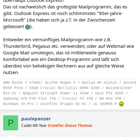
überhaupt Outlook Express?
Das ist nachweislich das grottigste Mailprogramm, das es
gibt. Outlook Express ist noch schlimmstes "90er-Jahre-
Microsoft" (die haben sich ja z.T. in der Zwischenzeit
gebessert
).
Entweder ein vernünftiges Mailprogramm wie z.B.
Thunderbird, Pegasus etc. verwenden; oder auf Webmail wie
Google Mail umsteigen, das ist mittlerweile genauso
komfortabel wie ein Desktop-Programm und läßt sich
überdies von beliebigen Rechnern aus auf gleiche Weise
nutzen.
AMD Ryzen 7 5700X/ Scythe Mugen 5 + Noctua NF-A12x25 / Asrock
B450 Pro4 / 64GB Crucial Ballistix DDR4-3200 / Noiseblocker
M12-S1 / BeQuiet Straight Power 11 450W / Asus RTX 3050 /
Samsung 970 EVO Plus 1TB / Crucial P3 4TB / WD Red 4TB /
Windows 10 Pro / Chieftec Dragon DX-01 / LG 34UM95-P
paulepanzer
P
Cadet 4th Year
Ersteller dieses Themas