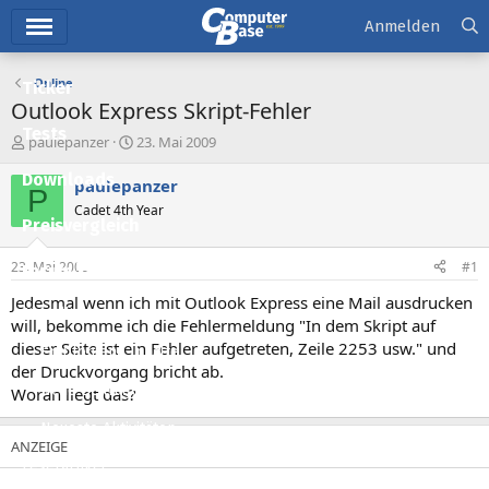
Hauptmenü
Anmelden
Online
Ticker
Outlook Express Skript-Fehler
Tests
E
E
paulepanzer
23. Mai 2009
r
r
Downloads
s
s
paulepanzer
P
t
t
Cadet 4th Year
e
e
Preisvergleich
l
l
l
l
23. Mai 2009
#1
Forum
e
t
r
a
Jedesmal wenn ich mit Outlook Express eine Mail ausdrucken
Aktuelles
m
will, bekomme ich die Fehlermeldung "In dem Skript auf
dieser Seite ist ein Fehler aufgetreten, Zeile 2253 usw." und
Empfohlene Inhalte
der Druckvorgang bricht ab.
Neue Beiträge
Woran liegt das?
Neueste Aktivitäten
Leserartikel