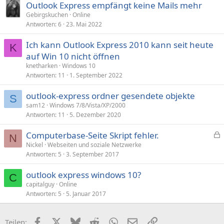
Outlook Express empfängt keine Mails mehr
Gebirgskuchen
Online
Antworten
6
23. Mai 2022
Ich kann Outlook Express 2010 kann seit heute
K
auf Win 10 nicht öffnen
knetharken
Windows 10
Antworten
11
1. September 2022
outlook-express ordner gesendete objekte
S
sam12
Windows 7/8/Vista/XP/2000
Antworten
11
5. Dezember 2020
Computerbase-Seite Skript fehler.
N
e
Nickel
Webseiten und soziale Netzwerke
Antworten
5
3. September 2017
s
p
outlook express windows 10?
e
C
capitalguy
Online
r
Antworten
5
5. Januar 2017
r
t
Facebook
X (Twitter)
Bluesky
Reddit
WhatsApp
E-Mail
Link
Teilen: