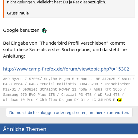
nicht gelungen. Vielleicht hast Du ja Rat diesbezüglich.
Gruss Paule
Google benutzen!
Bei Eingabe von "Thunderbird Profil verschieben" kommt
sofort diese Seite als erstes Suchergebnis, und da steht 'ne
Anleitung:
http://www.camp-firefox.de/forum/viewtopic.php?t=15302
AMD Ryzen 7 5700X/ Scythe Mugen 5 + Noctua NF-A12x25 / Asrock
B450 Pro4 / 64GB Crucial Ballistix DDR4-3200 / Noiseblocker
M12-S1 / BeQuiet Straight Power 11 450W / Asus RTX 3050 /
Samsung 970 EVO Plus 1TB / Crucial P3 4TB / WD Red 4TB /
Windows 10 Pro / Chieftec Dragon DX-01 / LG 34UM95-P
Du musst dich einloggen oder registrieren, um hier zu antworten.
Ähnliche Themen