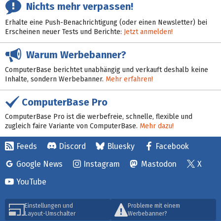
Nichts mehr verpassen!
Erhalte eine Push-Benachrichtigung (oder einen Newsletter) bei
Erscheinen neuer Tests und Berichte:
Jetzt anmelden!
Warum Werbebanner?
ComputerBase berichtet unabhängig und verkauft deshalb keine
Inhalte, sondern Werbebanner.
Mehr erfahren!
ComputerBase Pro
ComputerBase Pro ist die werbefreie, schnelle, flexible und
zugleich faire Variante von ComputerBase.
Mehr dazu!
Feeds
Discord
Bluesky
Facebook
Google News
Instagram
Mastodon
X
YouTube
Einstellungen und
Probleme mit einem
Layout-Umschalter
Werbebanner?