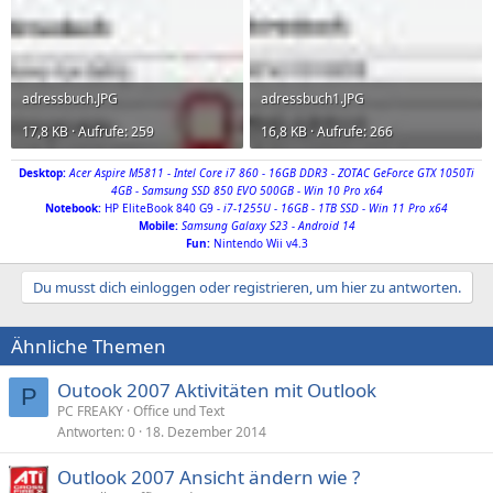
adressbuch.JPG
adressbuch1.JPG
17,8 KB · Aufrufe: 259
16,8 KB · Aufrufe: 266
Desktop:
Acer Aspire M5811 - Intel Core i7 860 - 16GB DDR3 - ZOTAC GeForce GTX 1050Ti
4GB - Samsung SSD 850 EVO 500GB - Win 10 Pro x64
Notebook
:
HP EliteBook 840 G9
- i7-1255U - 16GB - 1TB SSD - Win 11 Pro x64
Mobile:
Samsung Galaxy S23 - Android 14
Fun:
Nintendo Wii v4.3
Du musst dich einloggen oder registrieren, um hier zu antworten.
Ähnliche Themen
Outook 2007 Aktivitäten mit Outlook
P
PC FREAKY
Office und Text
Antworten
0
18. Dezember 2014
Outlook 2007 Ansicht ändern wie ?