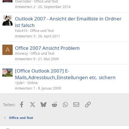
Overroller
Office und Text
Antworten
2
20. September 2014
Outlook 2007 - Ansicht der Emailliste in Ordner
ist falsch
Falc410
Office und Text
Antworten
3
26. April 2011
Office 2007 Ansicht Problem
A
Amnesy
Office und Text
Antworten
9
21. Mai 2009
[Office Outlook 2007] E-
Mails,Adressbuch,Einstellungen etc. sichern
=Jule=
Online
Antworten
1
8. Januar 2009
Facebook
X (Twitter)
Bluesky
Reddit
WhatsApp
E-Mail
Link
Teilen:
Office und Text