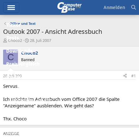
Hauptmenü
Anmelden
Office und Text
Ticker
Outook 2007 - Ansicht Adressbuch
Tests
E
E
Choco2
28. Juli 2007
r
r
Downloads
s
s
Choco2
C
t
t
Banned
e
e
Preisvergleich
l
l
l
l
28. Juli 2007
#1
Forum
e
t
r
a
Servus.
Aktuelles
m
Ich möchte im Adressbuch vom Office 2007 die Spalte
Empfohlene Inhalte
"Anzeigename" ausblenden. Wie geht das?
Neue Beiträge
Thx. Choco
Neueste Aktivitäten
Leserartikel