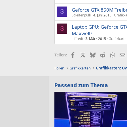
Geforce GTX 850M Treiber
S
Streifenpulli
4. Juni 2015
Grafikka
Laptop GPU: Geforce GT
S
Maxwell?
siffredi
3. März 2015
Grafikkarte
Facebook
X (Twitter)
Bluesky
Reddit
What
Teilen:
Foren
Grafikkarten
Grafikkarten: Ov
Passend zum Thema