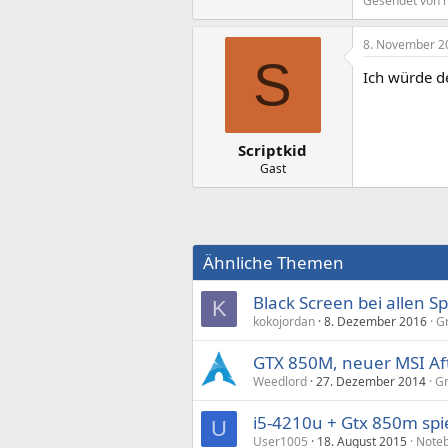
Gesendet von 
8. November 2
S
Ich würde d
Scriptkid
Gast
Ähnliche Themen
Black Screen bei allen S
K
kokojordan
8. Dezember 2016
Gr
GTX 850M, neuer MSI Af
Weedlord
27. Dezember 2014
Gr
i5-4210u + Gtx 850m sp
U
User1005
18. August 2015
Note