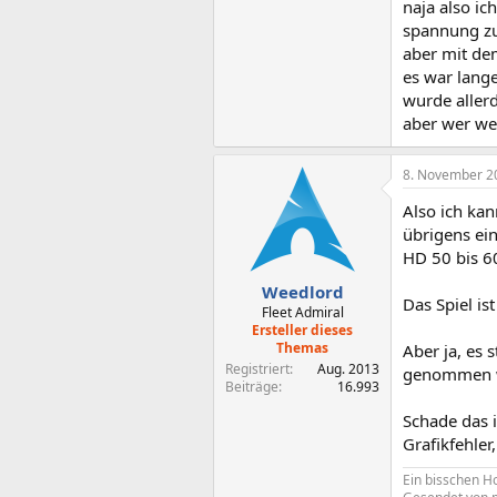
naja also i
spannung z
aber mit dem
es war lange
wurde aller
aber wer wei
8. November 2
Also ich kan
übrigens ein
HD 50 bis 60
Weedlord
Das Spiel is
Fleet Admiral
Ersteller dieses
Themas
Aber ja, es
Registriert
Aug. 2013
genommen wu
Beiträge
16.993
Schade das 
Grafikfehle
Ein bisschen Hol