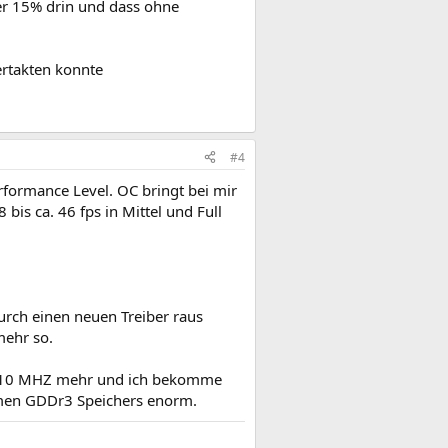
er 15% drin und dass ohne
ertakten konnte
#4
erformance Level. OC bringt bei mir
 bis ca. 46 fps in Mittel und Full
urch einen neuen Treiber raus
mehr so.
e, 10 MHZ mehr und ich bekomme
amen GDDr3 Speichers enorm.