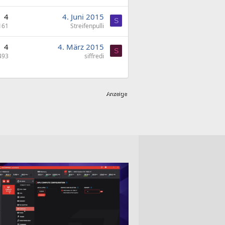
4
4. Juni 2015
S
161
Streifenpulli
4
4. März 2015
S
493
siffredi