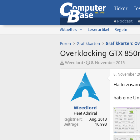
Ticker
Te
Podcast
Aktuelles
Leserartikel
Regeln
Foren
Grafikkarten
Grafikkarten: Ov
Overklocking GTX 85
E
E
Weedlord
8. November 2015
r
r
s
s
8. November 2
t
t
Hallo zusa
e
e
l
l
l
l
hab eine Un
e
t
Weedlord
r
a
m
Fleet Admiral
Registriert
Aug. 2013
Beiträge
16.993