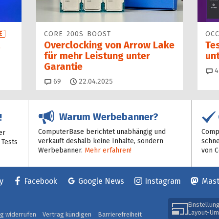
CORE 200S BOOST
OCC
E
Overclocking von Arrow Lake
Tes
für mehr Leistung unter
unt
Garantie
4
Kommentare
69
22.04.2025
Warum Werbebanner?
!
ComputerBase berichtet unabhängig und
Compu
er
verkauft deshalb keine Inhalte, sondern
schne
 Tests
Werbebanner.
Mehr erfahren!
von 
y
Facebook
Google News
Instagram
Mas
Einstellun
Layout-Um
ag widerrufen
Vertrag kündigen
Barrierefreiheit