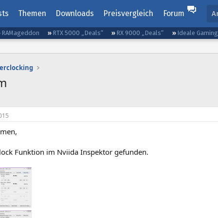
sts
Themen
Downloads
Preisvergleich
Forum
A
RAMageddon
RTX 5000 „Deals“
RX 9000 „Deals“
Ideale Gamin
erclocking
0m
015
mmen,
lock Funktion im Nviida Inspektor gefunden.