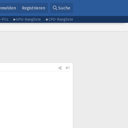
nmelden
Registrieren
Suche
g-PCs
GPU-Rangliste
CPU-Rangliste
#1