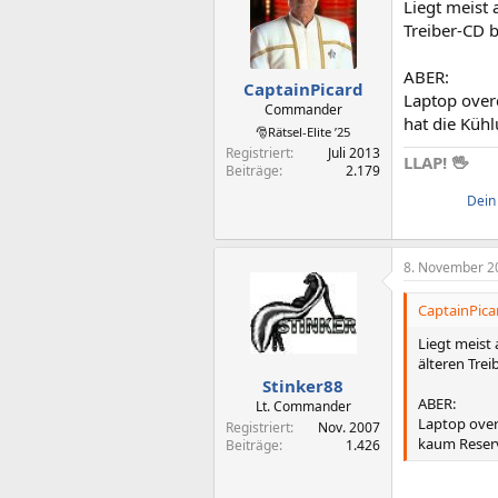
Liegt meist 
Treiber-CD 
ABER:
CaptainPicard
Laptop over
Commander
hat die Kühl
🎅Rätsel-Elite ’25
Registriert
Juli 2013
LLAP! 🖖
Beiträge
2.179
Dein 
8. November 2
CaptainPicar
Liegt meist 
älteren Tre
Stinker88
ABER:
Lt. Commander
Laptop over
Registriert
Nov. 2007
kaum Reserve
Beiträge
1.426