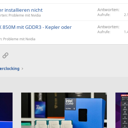
 installieren nicht
Antworten
Aufrufe
2.
rten: Probleme mit Nvidia
X 850M mit GDDR3 - Kepler oder
Antworten
Aufrufe
1.
n: Probleme mit Nvidia
sApp
E-Mail
Link
erclocking