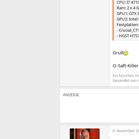
CPU: I7 471
Ram: 2 x 4 
GPU1: GTX 
GPU2: Intel
Festplatten:
- Crucial_
- HGST HTS
Gruß
O-Saft-Killer
Ein bisschen Hol
Gesendet von 
8. November 2