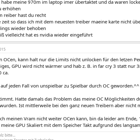
ch habe meine 970m im laptop imer übertaktet und da waren lock
u erhöhen
 reiber hast du recht
 zeit so dass ich mit dem neuesten treiber maeine karte nicht üb
dings wieder behoben
ß vielleicht hat es nvidia wieder eingeführt
015
n OCen, kann halt nur die Limits nicht unlocken für den letzen P
iges, GPU wird nicht wärmer und hab z. B. in far cry 3 statt nur 38
 ca.
t auf jeden Fall von unspielbar zu Spielbar durch OC geworden.^^
 stimmt. Hatte damals das Problem das meine OC Möglichkeiten d
rden. Ist mittlerweile bei den ganz neuen Treibern aber nicht 
ich meinen Vram nicht weiter OCen kann, bin da leider am End
r, meine GPU Skaliert mit dem Speicher Takt aufgrund des langs
z bitte...