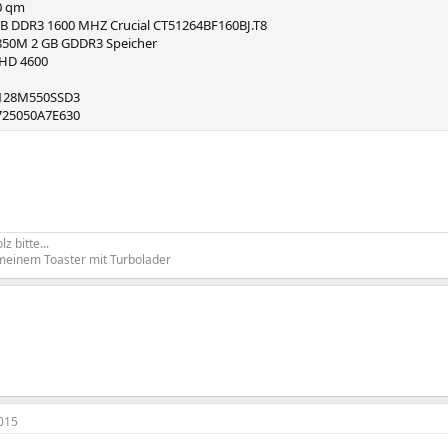
0 qm
GB DDR3 1600 MHZ Crucial CT51264BF160BJ.T8
850M 2 GB GDDR3 Speicher
 HD 4600
CT128M550SSD3
725050A7E630
z bitte...
meinem Toaster mit Turbolader
015