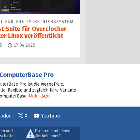
T FÜR FREIES BETRIEBSSYSTEM
t-Suite für Overclocker
er Linux veröffentlicht
Kommentare
5
17.04.2025
ComputerBase Pro
terBase Pro ist die werbefreie,
lle, flexible und zugleich faire Variante
ComputerBase.
Mehr dazu!
todon
X
YouTube
gen und
Probleme mit einem
schalter
Werbebanner?