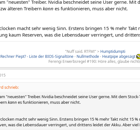
am "neuesten" Treiber. Nvidia beschneidet seine User gerne. Mit d
bzw älteren Treibern
kann
es funktionieren, muss aber nicht.
clocken macht sehr wenig Sinn. Erstens bringen 15 % mehr Takt 
ung kaum Reserven, was die Lebensdauer verringert, und drittens 
"Nuff said. RTFM!" >
Humptidumpti
Rechner Piept? - Liste der BIOS-Signaltöne
-
Nullmethode
-
Heatpipe abgesägt
Ferengi Erwerbsregel #190: Höre alles, glaube nichts
015
d schrieb:
am "neuesten" Treiber. Nvidia beschneidet seine User gerne. Mit dem Stock-T
ibern
kann
es funktionieren, muss aber nicht.
clocken macht sehr wenig Sinn. Erstens bringen 15 % mehr Takt nicht 15 %
n, was die Lebensdauer verringert, und drittens leidet der Akku. Aber viel 