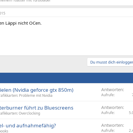
meinem Toaster mit Turbolader
015
en Läppi nicht OCen.
Du musst dich einloggen
pielen (Nvidia geforce gtx 850m)
Antworten
Aufrufe
afikkarten: Probleme mit Nvidia
terburner führt zu Bluescreens
Antworten
Aufrufe
5.
afikkarten: Overclocking
iel- und aufnahmefähig?
Antworten
Aufrufe
2.
books