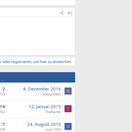
#5
 oder registrieren, um hier zu antworten.
2
8. Dezember 2016
K
753
kokojordan
14
12. Januar 2015
T
002
TheName
7
24. August 2015
U
438
User1005