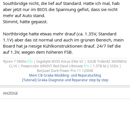
Southbridge nicht, die lief auf Standard. Hatte ich mal, hab
aber jetzt nur im BIOS die Spannung gefixt, dass sie nicht
mehr auf Auto stand.
Stimmt, hätte gepasst.
Northbridge hatte etwas mehr drauf (ca. 1.35V, Standard
1.1V) aber das ist normal und auch im grünen Bereich, mein
Board hat ja riesige Kühlkonstruktionen drauf. 24/7 lief die
auf 1.3V, wegen dem höheren FSB.
Ryzen 7 5800x
h²o
| Gigabyte B550 Aorus Elite V2 | 32GB TridentZ 3600MHz
CL16 | Powercolor 6900XT Red Devil Ultimate
h²o
| 1.5TB M.2 SSDs |
BeQuiet Dark Power Pro 11 1200W
Mein CB Graka-Modding- und Reparaturblog
[Tutorial] Graka-Diagnose und Reparatur step by step