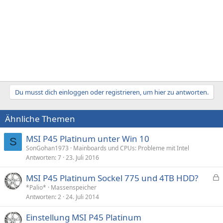
Du musst dich einloggen oder registrieren, um hier zu antworten.
Ähnliche Themen
MSI P45 Platinum unter Win 10
S
SonGohan1973
Mainboards und CPUs: Probleme mit Intel
Antworten
7
23. Juli 2016
MSI P45 Platinum Sockel 775 und 4TB HDD?
e
*Palio*
Massenspeicher
Antworten
2
24. Juli 2014
s
p
Einstellung MSI P45 Platinum
e