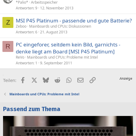
*Palio*
Arbeitsspeicher
r
Antworten
9
12. November 2013
r
t
MSI P45 Platinum - passende und gute Batterie?
Z
Zeboo
Mainboards und CPUs: Diskussionen
Antworten
6
21. August 2013
PC eingeforer, seitdem kein Bild, garnichts -
R
denke liegt am Board [MSI P45 Platinum]
ReVo
Mainboards und CPUs: Probleme mit Intel
Antworten
1
9. September 2011
Facebook
X (Twitter)
Bluesky
Reddit
WhatsApp
E-Mail
Link
Teilen:
Mainboards und CPUs: Probleme mit Intel
Passend zum Thema