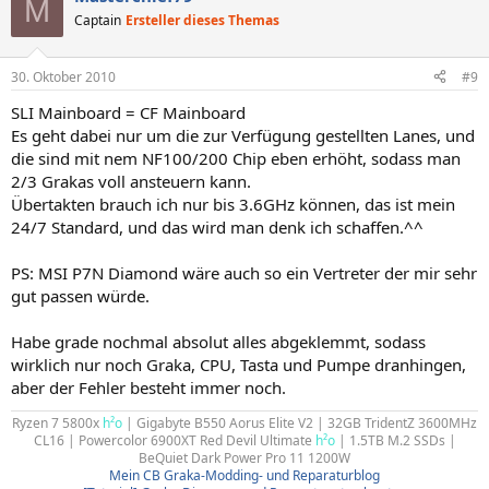
M
Captain
Ersteller dieses Themas
30. Oktober 2010
#9
SLI Mainboard = CF Mainboard
Es geht dabei nur um die zur Verfügung gestellten Lanes, und
die sind mit nem NF100/200 Chip eben erhöht, sodass man
2/3 Grakas voll ansteuern kann.
Übertakten brauch ich nur bis 3.6GHz können, das ist mein
24/7 Standard, und das wird man denk ich schaffen.^^
PS: MSI P7N Diamond wäre auch so ein Vertreter der mir sehr
gut passen würde.
Habe grade nochmal absolut alles abgeklemmt, sodass
wirklich nur noch Graka, CPU, Tasta und Pumpe dranhingen,
aber der Fehler besteht immer noch.
Ryzen 7 5800x
h²o
| Gigabyte B550 Aorus Elite V2 | 32GB TridentZ 3600MHz
CL16 | Powercolor 6900XT Red Devil Ultimate
h²o
| 1.5TB M.2 SSDs |
BeQuiet Dark Power Pro 11 1200W
Mein CB Graka-Modding- und Reparaturblog