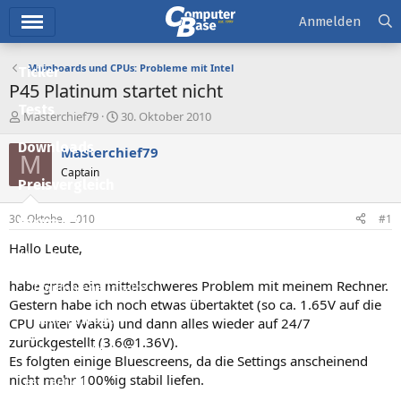
Hauptmenü
Anmelden
Mainboards und CPUs: Probleme mit Intel
Ticker
P45 Platinum startet nicht
Tests
E
E
Masterchief79
30. Oktober 2010
r
r
Downloads
s
s
Masterchief79
M
t
t
Captain
e
e
Preisvergleich
l
l
l
l
30. Oktober 2010
#1
Forum
e
t
r
a
Hallo Leute,
Aktuelles
m
habe grade ein mittelschweres Problem mit meinem Rechner.
Empfohlene Inhalte
Gestern habe ich noch etwas übertaktet (so ca. 1.65V auf die
Neue Beiträge
CPU unter Wakü) und dann alles wieder auf 24/7
zurückgestellt (3.6@1.36V).
Neueste Aktivitäten
Es folgten einige Bluescreens, da die Settings anscheinend
nicht mehr 100%ig stabil liefen.
Leserartikel