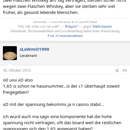
wegen zwei Flaschen Whiskey, aber sie sterben sehr viel
früher, als gesund lebende Menschen.
memtest86+ >4 error-free passes & 8 h prime95 Blend
Why ride when you can walk? ---
Religion?
--- gegen
Wahlcomputer
Demokratie, Rechtsstaatlichkeit und Gewaltenteilung haben keine Windrichtung
# rm -rf steuerausnahmen
sLoWmO1990
Lieutenant
30. Oktober 2010
#6
o0 uiui xD also
1,65 is schon ne hausnummer...is der c1 überhaupt soweit
freigegeben?
xD mit der spannung bekomms ja n casino stabil...
ich würd auch ma sagn eine komponente hat die hohe
spannung nicht vertragen, vllt das board weil die restlichen
spannungen sich den 1,65 angepasst haben?