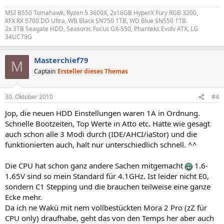
MSI B550 Tomahawk, Ryzen 5 3600X, 2x16GB HyperX Fury RGB 3200,
XFX RX 5700 DD Ultra, WB Black SN750 1TB, WD Blue SN550 1TB
2x 3TB Seagate HDD, Seasonic Focus GX-550, Phanteks Evolv ATX, LG
34UC79G
Masterchief79
M
Captain
Ersteller dieses Themas
30. Oktober 2010
#4
Jop, die neuen HDD Einstellungen waren 1A in Ordnung.
Schnelle Bootzeiten, Top Werte in Atto etc. Hatte wie gesagt
auch schon alle 3 Modi durch (IDE/AHCI/iaStor) und die
funktionierten auch, halt nur unterschiedlich schnell. ^^
Die CPU hat schon ganz andere Sachen mitgemacht
1.6-
1.65V sind so mein Standard für 4.1GHz. Ist leider nicht E0,
sondern C1 Stepping und die brauchen teilweise eine ganze
Ecke mehr.
Da ich ne Wakü mit nem vollbestückten Mora 2 Pro (zZ für
CPU only) draufhabe, geht das von den Temps her aber auch