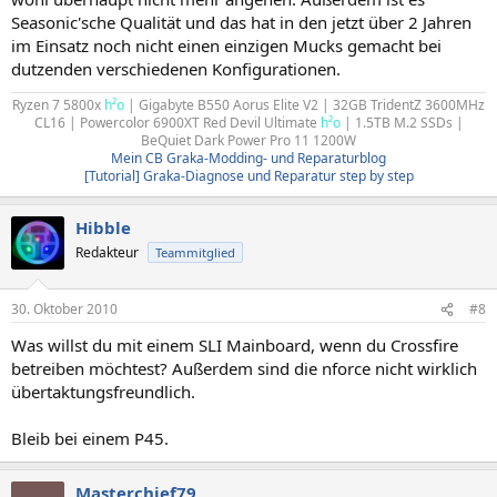
Seasonic'sche Qualität und das hat in den jetzt über 2 Jahren
im Einsatz noch nicht einen einzigen Mucks gemacht bei
dutzenden verschiedenen Konfigurationen.
Ryzen 7 5800x
h²o
| Gigabyte B550 Aorus Elite V2 | 32GB TridentZ 3600MHz
CL16 | Powercolor 6900XT Red Devil Ultimate
h²o
| 1.5TB M.2 SSDs |
BeQuiet Dark Power Pro 11 1200W
Mein CB Graka-Modding- und Reparaturblog
[Tutorial] Graka-Diagnose und Reparatur step by step
Hibble
Redakteur
Teammitglied
30. Oktober 2010
#8
Was willst du mit einem SLI Mainboard, wenn du Crossfire
betreiben möchtest? Außerdem sind die nforce nicht wirklich
übertaktungsfreundlich.
Bleib bei einem P45.
Masterchief79