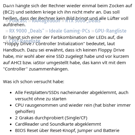
Regeln
Dann hängte sich der Rechner wieder einmal beim Zocken auf
(BC2) und seitdem kriege ich ihn nicht mehr an. Das soll
heißen, dass der Rechner kein Bild bringt und alle Lüfter voll
Podcast
RAMageddon
RTX 5000 „Deals“
aufdrehen.
RX 9000 „Deals“
Ideale Gaming-PCs
GPU-Rangliste
Er hängt sich einer der Farbkombination der LEDs auf, die
CPU-Rangliste
"Floppy Drive / Controller Initialization" bedeutet, laut
Handbuch. Dazu sei erwähnt, dass ich keinen Floppy Drive
habe, mir wohl aber eine SSD zugelegt habe und vor kurzem
auf AHCI bzw. iaStor umgestellt habe, das kann vlt mit dem
"Controller" zusammenhängen.
Was ich schon versucht habe:
Alle Festplatten/SSDs nacheinander abgeklemmt, auch
versucht ohne zu starten
CPU rausgenommen und wieder rein (hat bisher immer
geholfen)
2 Grakas durchprobiert (Single/CF)
CardReader und Soundkarte abgeklemmt
BIOS Reset über Reset-Knopf, Jumper und Batterie