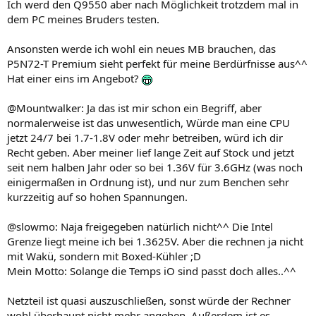
Ich werd den Q9550 aber nach Möglichkeit trotzdem mal in
dem PC meines Bruders testen.
Ansonsten werde ich wohl ein neues MB brauchen, das
P5N72-T Premium sieht perfekt für meine Berdürfnisse aus^^
Hat einer eins im Angebot?
@Mountwalker: Ja das ist mir schon ein Begriff, aber
normalerweise ist das unwesentlich, Würde man eine CPU
jetzt 24/7 bei 1.7-1.8V oder mehr betreiben, würd ich dir
Recht geben. Aber meiner lief lange Zeit auf Stock und jetzt
seit nem halben Jahr oder so bei 1.36V für 3.6GHz (was noch
einigermaßen in Ordnung ist), und nur zum Benchen sehr
kurzzeitig auf so hohen Spannungen.
@slowmo: Naja freigegeben natürlich nicht^^ Die Intel
Grenze liegt meine ich bei 1.3625V. Aber die rechnen ja nicht
mit Wakü, sondern mit Boxed-Kühler ;D
Mein Motto: Solange die Temps iO sind passt doch alles..^^
Netzteil ist quasi auszuschließen, sonst würde der Rechner
wohl überhaupt nicht mehr angehen. Außerdem ist es