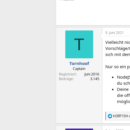
9. Juni 2021
T
Vielleicht 
Vorschläge/K
sich mit de
Tornhoof
Nur so ein p
Captain
Registriert
Juni 2016
NodeJS
Beiträge
3.145
du sch
Deine 
die of
mögli
H3llF15H
R
e
a