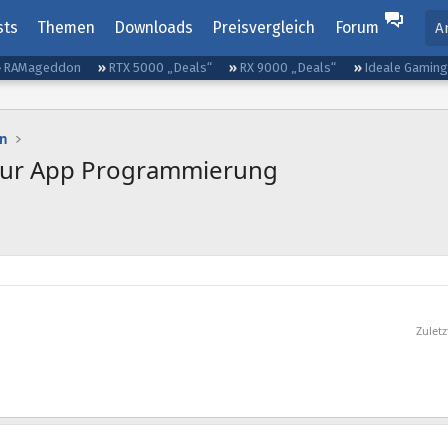
sts
Themen
Downloads
Preisvergleich
Forum
A
RAMageddon
RTX 5000 „Deals“
RX 9000 „Deals“
Ideale Gamin
n
 zur App Programmierung
Zulet