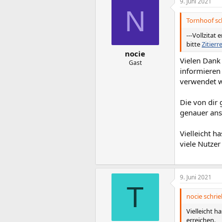
9. Juni 2021
k
N
t
i
Tornhoof sc
o
n
---Vollzitat 
e
bitte
Zitierr
n
nocie
:
Vielen Dank 
Gast
informieren
verwendet w
Die von dir
genauer ans
Vielleicht h
viele Nutzer
9. Juni 2021
T
nocie schrie
Vielleicht h
erreichen.