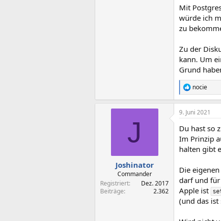
Mit Postgres
würde ich mi
zu bekommen
Zu der Disku
kann. Um ei
Grund habe
nocie
R
e
a
9. Juni 2021
k
J
t
Du hast so z
i
o
Im Prinzip a
n
halten gibt 
e
n
Joshinator
Die eigenen
:
Commander
darf und für
Registriert
Dez. 2017
Apple ist
Beiträge
2.362
se
(und das ist