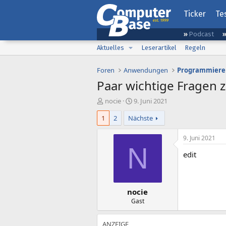
Ticker
Te
Podcast
Aktuelles
Leserartikel
Regeln
Foren
Anwendungen
Programmiere
Paar wichtige Fragen
E
E
nocie
9. Juni 2021
r
r
1
2
Nächste
s
s
t
t
e
e
9. Juni 2021
l
l
N
edit
l
l
e
t
r
a
m
nocie
Gast