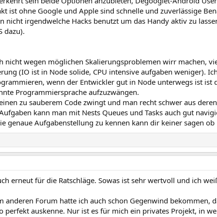
verkehrt sein beide Optionen anzubieten, Degooglet-Android User
akt ist ohne Google und Apple sind schnelle und zuverlässige Be
n nicht irgendwelche Hacks benutzt um das Handy aktiv zu lassen
 dazu).
h nicht wegen möglichen Skalierungsproblemen wirr machen, viele
rung (IO ist in Node solide, CPU intensive aufgaben weniger). I
rammieren, wenn der Entwickler gut in Node unterwegs ist ist da
nnte Programmiersprache aufzuzwängen.
einen zu sauberem Code zwingt und man recht schwer aus dere
 Aufgaben kann man mit Nests Queues und Tasks auch gut navigi
ie genaue Aufgabenstellung zu kennen kann dir keiner sagen ob N
ch erneut für die Ratschläge. Sowas ist sehr wertvoll und ich wei
m anderen Forum hatte ich auch schon Gegenwind bekommen, dass i
o perfekt auskenne. Nur ist es für mich ein privates Projekt, in we