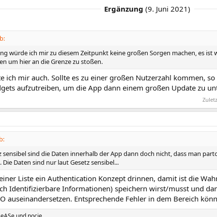
Ergänzung
(
9. Juni 2021
)
b:
ng würde ich mir zu diesem Zeitpunkt keine großen Sorgen machen, es ist wir
 um hier an die Grenze zu stoßen.
te ich mir auch. Sollte es zu einer großen Nutzerzahl kommen, so
gets aufzutreiben, um die App dann einem großen Update zu unt
Zulet
b:
 sensibel sind die Daten innerhalb der App dann doch nicht, dass man part
e. Die Daten sind nur laut Gesetz sensibel...
einer Liste ein Authentication Konzept drinnen, damit ist die Wah
lich Identifizierbare Informationen) speichern wirst/musst und d
auseinandersetzen. Entsprechende Fehler in dem Bereich könne
seASe
und
nocie