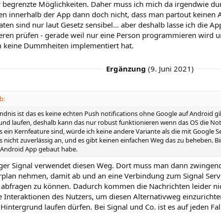
r begrenzte Möglichkeiten. Daher muss ich mich da irgendwie du
ten innerhalb der App dann doch nicht, dass man partout keinen A
Daten sind nur laut Gesetz sensibel... aber deshalb lasse ich die
eren prüfen - gerade weil nur eine Person programmieren wird un
n keine Dummheiten implementiert hat.
Ergänzung
(
9. Juni 2021
)
b:
dnis ist das es keine echten Push notifications ohne Google auf Android gib
und laufen, deshalb kann das nur robust funktionieren wenn das OS die Noti
s ein Kernfeature sind, würde ich keine andere Variante als die mit Google
s nicht zuverlässig an, und es gibt keinen einfachen Weg das zu beheben. Bin
e Android App gebaut habe.
er Signal verwendet diesen Weg. Dort muss man dann zwingen
rplan nehmen, damit ab und an eine Verbindung zum Signal Serv
 abfragen zu können. Dadurch kommen die Nachrichten leider nic
 Interaktionen des Nutzers, um diesen Alternativweg einzurichten.
Hintergrund laufen dürfen. Bei Signal und Co. ist es auf jeden Fall