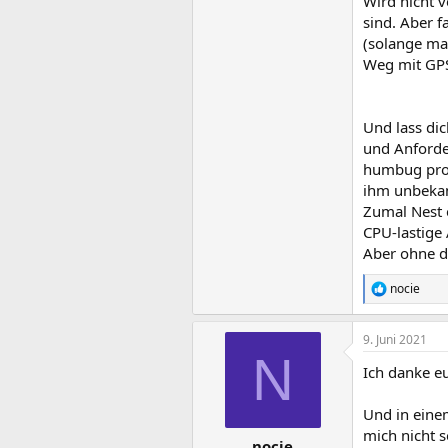
Wird nicht 
sind. Aber f
(solange ma
Weg mit GPS
Und lass dic
und Anforde
humbug prog
ihm unbeka
Zumal Nest 
CPU-lastige
Aber ohne d
nocie
R
e
a
9. Juni 2021
k
N
t
Ich danke eu
i
o
n
Und in eine
e
mich nicht s
n
nocie