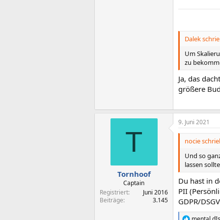
Dalek schrie
Um Skalieru
zu bekommen
Ja, das dach
größere Bud
9. Juni 2021
T
nocie schrie
Und so ganz
lassen sollt
Tornhoof
Du hast in d
Captain
PII (Persön
Registriert
Juni 2016
Beiträge
3.145
GDPR/DSGVO 
mental.dI