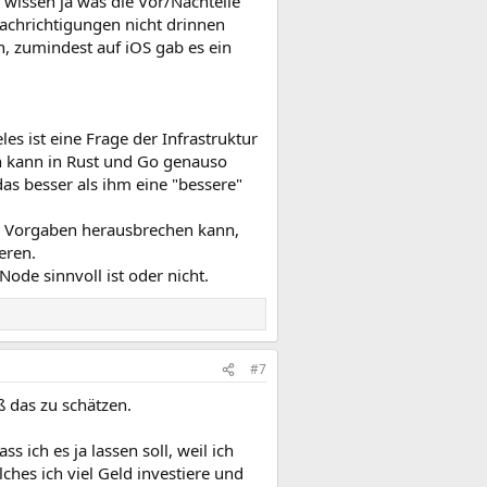
 wissen ja was die Vor/Nachteile
nachrichtigungen nicht drinnen
, zumindest auf iOS gab es ein
s ist eine Frage der Infrastruktur
ch kann in Rust und Go genauso
s besser als ihm eine "bessere"
n Vorgaben herausbrechen kann,
eren.
ode sinnvoll ist oder nicht.
#7
ß das zu schätzen.
ch es ja lassen soll, weil ich
lches ich viel Geld investiere und