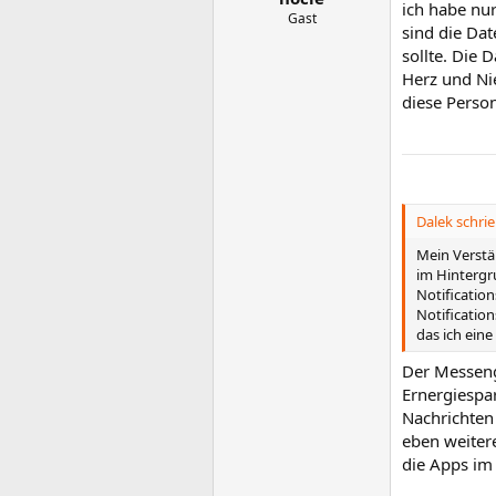
ich habe nu
:
Gast
sind die Da
sollte. Die 
Herz und Ni
diese Perso
Dalek schrie
Mein Verstän
im Hintergr
Notification
Notification
das ich ein
Der Messeng
Ernergiespa
Nachrichten
eben weitere
die Apps im 