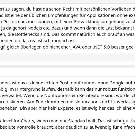
ert zu sagen, du hast da schon Recht mit persönlichen Vorlieben d
nd ist eine der üblichen Empfehlungen für Applikationen ohne e
 Performanzmessungen, mit einer Entwicklungsumgebung zu start
 ja da gehört NodeJs etc. dazu) und wenn dann die Last bekannt is
en, die Bottlenecks sind. Das kommt natürlich auch drauf an wa
eiden ob das realistisch möglich ist.
f. gleich überlegen ob nicht eher JAVA oder .NET 5.0 besser geeig
dnis ist das es keine echten Push notifications ohne Google auf 
iebig im Hintergrund laufen, deshalb kann das nur robust funktio
s verwaltet. Wenn die Notifications ein Kernfeature sind, würde ic
ce riskieren. Am Ende kommen die Notifications nicht zuverlässi
eheben. Bin aber hier kein Experte, es ist ewig her das ich eine
w-level für Charts, wenn man nur Standard will. Das ist sehr gut f
olute Kontrolle braucht, aber deutlich zu aufwendig für einfach