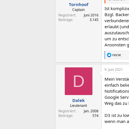
Tornhoof
Ist komplizi
Captain
Bzgl. Backe
Registriert
Juni 2016
Beiträge
3.145
verbundenen
erlaubt (und
auszutausch
um zu entsch
Ansonsten gg
nocie
R
e
a
9. Juni 2021
k
D
t
Mein Verstän
i
o
einfach bel
n
Notification
e
Google Servi
n
Dalek
Weg das zu b
:
Lieutenant
Registriert
Jan. 2008
D3 ist zu lo
Beiträge
574
wenn man abs