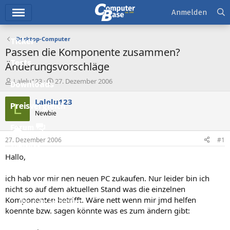
Hauptmenü
Anmelden
Desktop-Computer
Ticker
Passen die Komponente zusammen?
Tests
Änderungsvorschläge
E
E
Lalelu123
27. Dezember 2006
Downloads
r
r
s
s
Lalelu123
L
Preisvergleich
t
t
Newbie
e
e
l
l
Forum
l
l
27. Dezember 2006
#1
e
t
Aktuelles
r
a
Hallo,
m
Empfohlene Inhalte
ich hab vor mir nen neuen PC zukaufen. Nur leider bin ich
Neue Beiträge
nicht so auf dem aktuellen Stand was die einzelnen
Komponenten betrifft. Wäre nett wenn mir jmd helfen
Neueste Aktivitäten
koennte bzw. sagen könnte was es zum ändern gibt:
Leserartikel