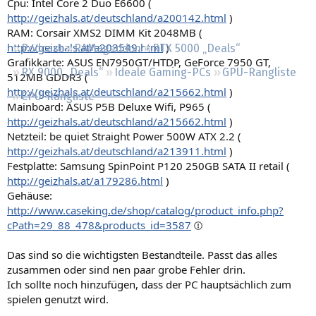
Cpu: Intel Core 2 Duo E6600 (
Regeln
http://geizhals.at/deutschland/a200142.html
)
RAM: Corsair XMS2 DIMM Kit 2048MB (
http://geizhals.at/a203549.html
)
Podcast
RAMageddon
RTX 5000 „Deals“
Grafikkarte: ASUS EN7950GT/HTDP, GeForce 7950 GT,
RX 9000 „Deals“
Ideale Gaming-PCs
GPU-Rangliste
512MB GDDR3 (
http://geizhals.at/deutschland/a215662.html
)
CPU-Rangliste
Mainboard: ASUS P5B Deluxe Wifi, P965 (
http://geizhals.at/deutschland/a215662.html
)
Netzteil: be quiet Straight Power 500W ATX 2.2 (
http://geizhals.at/deutschland/a213911.html
)
Festplatte: Samsung SpinPoint P120 250GB SATA II retail (
http://geizhals.at/a179286.html
)
Gehäuse:
http://www.caseking.de/shop/catalog/product_info.php?
cPath=29_88_478&products_id=3587
Das sind so die wichtigsten Bestandteile. Passt das alles
zusammen oder sind nen paar grobe Fehler drin.
Ich sollte noch hinzufügen, dass der PC hauptsächlich zum
spielen genutzt wird.