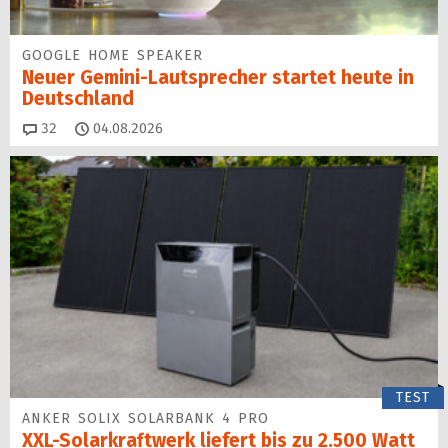
GOOGLE HOME SPEAKER
Neuer Gemini-Laut­spre­cher startet heu­te in
Deutschland
Kommentare
32
04.08.2026
TEST
ANKER SOLIX SOLARBANK 4 PRO
XXL-Solarkraftwerk liefert bis zu 2.500 Watt