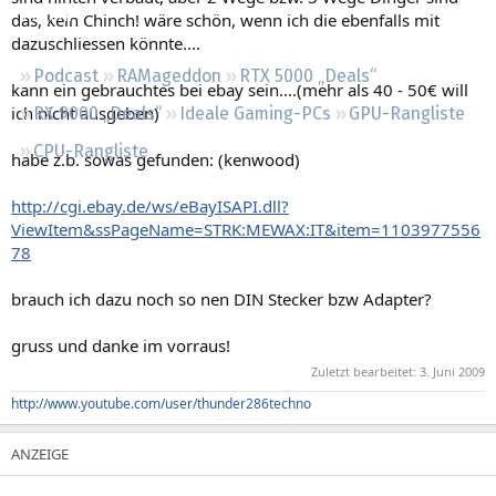
Regeln
das, kein Chinch! wäre schön, wenn ich die ebenfalls mit
dazuschliessen könnte....
Podcast
RAMageddon
RTX 5000 „Deals“
kann ein gebrauchtes bei ebay sein....(mehr als 40 - 50€ will
ich nicht ausgeben)
RX 9000 „Deals“
Ideale Gaming-PCs
GPU-Rangliste
CPU-Rangliste
habe z.b. sowas gefunden: (kenwood)
http://cgi.ebay.de/ws/eBayISAPI.dll?
ViewItem&ssPageName=STRK:MEWAX:IT&item=1103977556
78
brauch ich dazu noch so nen DIN Stecker bzw Adapter?
gruss und danke im vorraus!
Zuletzt bearbeitet:
3. Juni 2009
http://www.youtube.com/user/thunder286techno