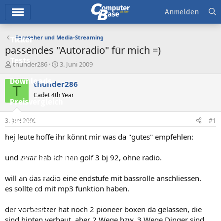
Hauptmenü
Anmelden
Fernseher und Media-Streaming
Ticker
passendes "Autoradio" für mich =)
Tests
E
E
thunder286
3. Juni 2009
r
r
Downloads
s
s
thunder286
T
t
t
Cadet 4th Year
e
e
Preisvergleich
l
l
l
l
3. Juni 2009
#1
Forum
e
t
r
a
hej leute hoffe ihr könnt mir was da "gutes" empfehlen:
Aktuelles
m
und zwar hab ich nen golf 3 bj 92, ohne radio.
Empfohlene Inhalte
Neue Beiträge
will an das radio eine endstufe mit bassrolle anschliessen.
es sollte cd mit mp3 funktion haben.
Neueste Aktivitäten
der vorbesitzer hat noch 2 pioneer boxen da gelassen, die
Leserartikel
sind hinten verbaut, aber 2 Wege bzw. 3 Wege Dinger sind