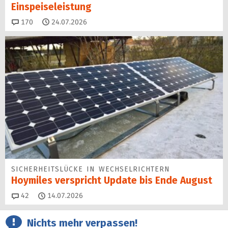
Einspeise­leistung
Kommentare
170
24.07.2026
SICHERHEITS­LÜCKE IN WECHSEL­RICHTERN
Hoymiles verspricht Update bis Ende August
Kommentare
42
14.07.2026
Nichts mehr verpassen!