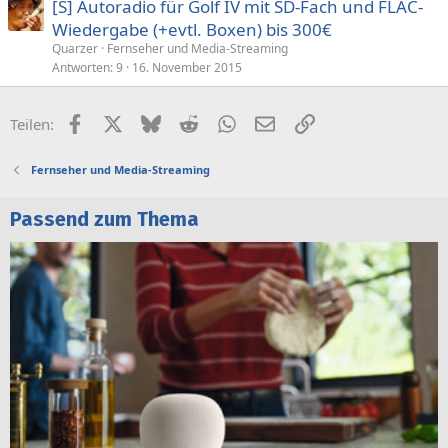
[S] Autoradio für Golf IV mit SD-Fach und FLAC-
Wiedergabe (+evtl. Boxen) bis 300€
Quarzer
Fernseher und Media-Streaming
Antworten
9
16. November 2015
Facebook
X (Twitter)
Bluesky
Reddit
WhatsApp
E-Mail
Link
Teilen:
Fernseher und Media-Streaming
Passend zum Thema