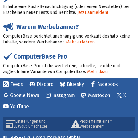
Erhalte eine Push-Benachrichtigung (oder einen Newsletter) bei
Erscheinen neuer Tests und Berichte:
Jetzt anmelden!
Warum Werbebanner?
ComputerBase berichtet unabhängig und verkauft deshalb keine
Inhalte, sondern Werbebanner.
Mehr erfahren!
ComputerBase Pro
ComputerBase Pro ist die werbefreie, schnelle, flexible und
zugleich faire Variante von ComputerBase.
Mehr dazu!
Feeds
Discord
Bluesky
Facebook
Google News
Instagram
Mastodon
X
YouTube
Einstellungen und
Probleme mit einem
Layout-Umschalter
Werbebanner?
© 1999–2026 ComputerBase GmbH