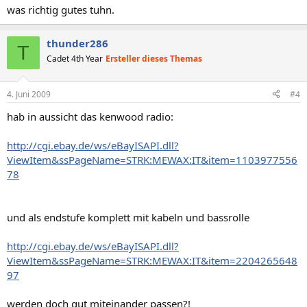
was richtig gutes tuhn.
thunder286
T
Cadet 4th Year
Ersteller dieses Themas
4. Juni 2009
#4
hab in aussicht das kenwood radio:
http://cgi.ebay.de/ws/eBayISAPI.dll?
ViewItem&ssPageName=STRK:MEWAX:IT&item=1103977556
78
und als endstufe komplett mit kabeln und bassrolle
http://cgi.ebay.de/ws/eBayISAPI.dll?
ViewItem&ssPageName=STRK:MEWAX:IT&item=2204265648
97
werden doch gut miteinander passen?!