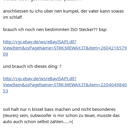
anschliessen tu ichs über nen kumpel, der vater kann sowas
im schlaf!
brauch ich noch nen bestimmten ISO Stecker?? bsp:
http://cgi.ebay.de/ws/eBayISAPI.dll?
ViewItem&ssPageName=STRK:MEWAX:IT&item=2604216579
09
und brauch ich dieses ding: ?
http://cgi.ebay.de/ws/eBayISAPI.dll?
ViewItem&ssPageName=STRK:MEWAX:IT&item=2204049840
53
soll halt nur n bissel bass machen und nicht besonderes
(teures) sein, subwoofer is mir schon zu teuer, musste das
auto auch schon selbst zahlen.....=(