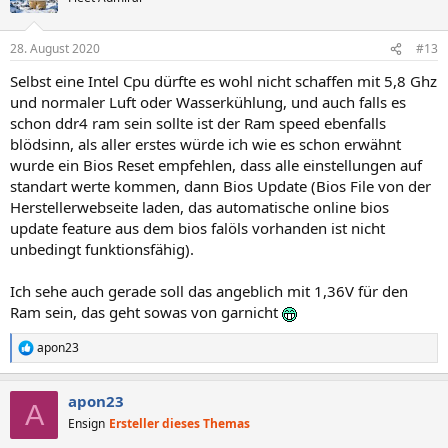
i
o
n
28. August 2020
#13
e
n
Selbst eine Intel Cpu dürfte es wohl nicht schaffen mit 5,8 Ghz
:
und normaler Luft oder Wasserkühlung, und auch falls es
schon ddr4 ram sein sollte ist der Ram speed ebenfalls
blödsinn, als aller erstes würde ich wie es schon erwähnt
wurde ein Bios Reset empfehlen, dass alle einstellungen auf
standart werte kommen, dann Bios Update (Bios File von der
Herstellerwebseite laden, das automatische online bios
update feature aus dem bios falöls vorhanden ist nicht
unbedingt funktionsfähig).
Ich sehe auch gerade soll das angeblich mit 1,36V für den
Ram sein, das geht sowas von garnicht
apon23
R
e
a
apon23
k
A
t
Ensign
Ersteller dieses Themas
i