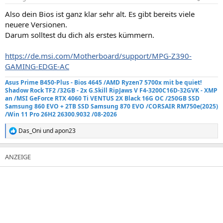
Also dein Bios ist ganz klar sehr alt. Es gibt bereits viele
neuere Versionen.
Darum solltest du dich als erstes kümmern.
https://de.msi.com/Motherboard/support/MPG-Z390-
GAMING-EDGE-AC
Asus Prime B450-Plus - Bios 4645 /AMD Ryzen7 5700x mit be quiet!
Shadow Rock TF2
/32GB - 2x G.Skill RipJaws V F4-3200C16D-32GVK - XMP
an
/MSI GeForce RTX 4060 Ti VENTUS 2X Black 16G OC /250GB SSD
Samsung 860 EVO +
2TB SSD Samsung 870 EVO
/
CORSAIR RM750e
(2025)
/Win 11 Pro 26H2 26300.9032 /08-2026
Das_Oni
und
apon23
R
e
a
k
t
i
o
n
e
n
: