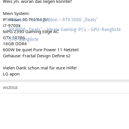
Weis jm. woran das liegen könnte?
Regeln
Mein System:
Windows 10 Pro 64 Bit
Podcast
RAMageddon
RTX 5000 „Deals“
i7-9700k
RX 9000 „Deals“
Ideale Gaming-PCs
GPU-Rangliste
MPG Z390 Gaming Edge AC
GTX 1070ti
CPU-Rangliste
16GB DDR4
600W be quiet Pure Power 11 Netzteil
Gehäuse: Fractal Design Define s2
Vielen Dank schon mal für eure Hilfe!
LG apon