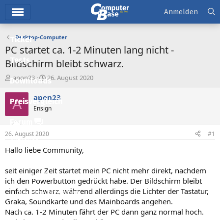
Hauptmenü
Anmelden
Desktop-Computer
Ticker
PC startet ca. 1-2 Minuten lang nicht -
Tests
Bildschirm bleibt schwarz.
E
E
apon23
26. August 2020
Downloads
r
r
s
s
apon23
A
Preisvergleich
t
t
Ensign
e
e
l
l
Forum
l
l
26. August 2020
#1
e
t
Aktuelles
r
a
Hallo liebe Community,
m
Empfohlene Inhalte
seit einiger Zeit startet mein PC nicht mehr direkt, nachdem
Neue Beiträge
ich den Powerbutton gedrückt habe. Der Bildschirm bleibt
einfach schwarz, während allerdings die Lichter der Tastatur,
Neueste Aktivitäten
Graka, Soundkarte und des Mainboards angehen.
Leserartikel
Nach ca. 1-2 Minuten fährt der PC dann ganz normal hoch.