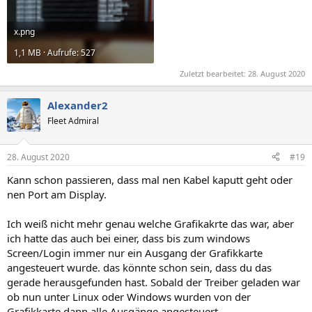
x.png
1,1 MB · Aufrufe: 527
Zuletzt bearbeitet:
28. August 2020
Alexander2
Fleet Admiral
28. August 2020
#19
Kann schon passieren, dass mal nen Kabel kaputt geht oder
nen Port am Display.
Ich weiß nicht mehr genau welche Grafikakrte das war, aber
ich hatte das auch bei einer, dass bis zum windows
Screen/Login immer nur ein Ausgang der Grafikkarte
angesteuert wurde. das könnte schon sein, dass du das
gerade herausgefunden hast. Sobald der Treiber geladen war
ob nun unter Linux oder Windows wurden von der
Grafikkarte dann alle Ausgänge angesteuert.