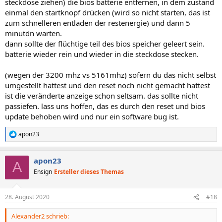
steckdose ziehen) die bios batterie entfernen, in dem zustand
einmal den startknopf drücken (wird so nicht starten, das ist
zum schnelleren entladen der restenergie) und dann 5
minutdn warten.
dann sollte der flüchtige teil des bios speicher geleert sein.
batterie wieder rein und wieder in die steckdose stecken.
(wegen der 3200 mhz vs 5161mhz) sofern du das nicht selbst
umgestellt hattest und den reset noch nicht gemacht hattest
ist die veränderte anzeige schon seltsam. das sollte nicht
passiefen. lass uns hoffen, das es durch den reset und bios
update behoben wird und nur ein software bug ist.
apon23
R
e
a
apon23
k
A
t
Ensign
Ersteller dieses Themas
i
o
n
28. August 2020
#18
e
n
Alexander2 schrieb:
: