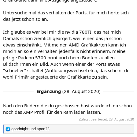
Untersuche mal das verhalten der Ports, für mich hörte sich
das jetzt schon so an.
Ich glaube es war bei mir die nvidia 780TI, das hat mich
Damals schon ziemlich geärgert, weil einen das ja schon
etwas einschränkt. Mit meinen AMD Grafikakrten kann ich
mncih an so ein verhalten jedenfalls nicht erinnern. meine
jetzige Radeon 5700 brint auch beim Booten zu allen
Bildschirmen ein Bild. Auch wenn einer der Ports etwas
"schneller" schaltet (Auflösungswechsel etc.), das scheint der
wohl Primär angesteuerte der Grafikkarte zu sein.
Ergänzung
(
28. August 2020
)
Nach den Bildern die du geschossen hast würde ich da schon
noch das XMP Profil für den Ram laden lassen.
Zuletzt bearbeitet:
28. August 2020
goodnight
und
apon23
R
e