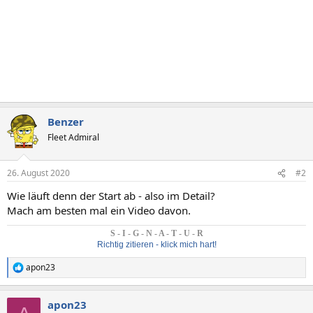
Benzer
Fleet Admiral
26. August 2020
#2
Wie läuft denn der Start ab - also im Detail?
Mach am besten mal ein Video davon.
S - I - G - N - A - T - U - R
Richtig zitieren - klick mich hart!
apon23
R
e
a
apon23
k