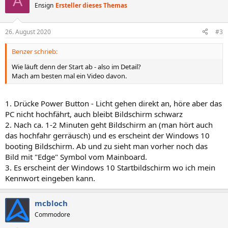
A
t
Ensign
Ersteller dieses Themas
i
o
n
26. August 2020
#3
e
n
Benzer schrieb:
:
Wie läuft denn der Start ab - also im Detail?
Mach am besten mal ein Video davon.
1. Drücke Power Button - Licht gehen direkt an, höre aber das
PC nicht hochfährt, auch bleibt Bildschirm schwarz
2. Nach ca. 1-2 Minuten geht Bildschirm an (man hört auch
das hochfahr gerräusch) und es erscheint der Windows 10
booting Bildschirm. Ab und zu sieht man vorher noch das
Bild mit "Edge" Symbol vom Mainboard.
3. Es erscheint der Windows 10 Startbildschirm wo ich mein
Kennwort eingeben kann.
mcbloch
Commodore