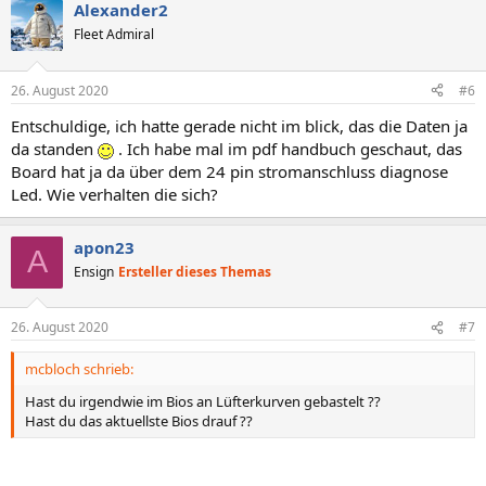
Alexander2
k
t
Fleet Admiral
i
o
n
26. August 2020
#6
e
n
Entschuldige, ich hatte gerade nicht im blick, das die Daten ja
:
da standen
. Ich habe mal im pdf handbuch geschaut, das
Board hat ja da über dem 24 pin stromanschluss diagnose
Led. Wie verhalten die sich?
apon23
A
Ensign
Ersteller dieses Themas
26. August 2020
#7
mcbloch schrieb:
Hast du irgendwie im Bios an Lüfterkurven gebastelt ??
Hast du das aktuellste Bios drauf ??