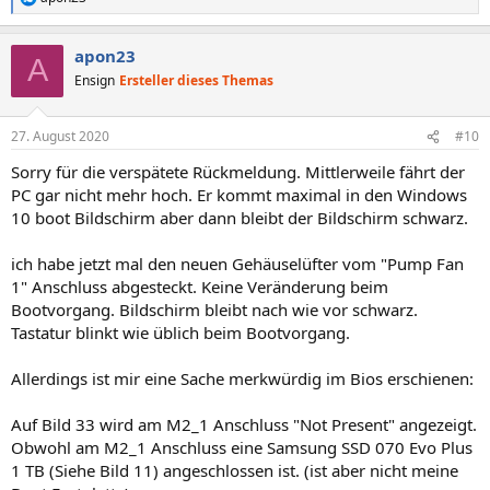
R
e
a
apon23
k
A
t
Ensign
Ersteller dieses Themas
i
o
n
27. August 2020
#10
e
n
Sorry für die verspätete Rückmeldung. Mittlerweile fährt der
:
PC gar nicht mehr hoch. Er kommt maximal in den Windows
10 boot Bildschirm aber dann bleibt der Bildschirm schwarz.
ich habe jetzt mal den neuen Gehäuselüfter vom "Pump Fan
1" Anschluss abgesteckt. Keine Veränderung beim
Bootvorgang. Bildschirm bleibt nach wie vor schwarz.
Tastatur blinkt wie üblich beim Bootvorgang.
Allerdings ist mir eine Sache merkwürdig im Bios erschienen:
Auf Bild 33 wird am M2_1 Anschluss "Not Present" angezeigt.
Obwohl am M2_1 Anschluss eine Samsung SSD 070 Evo Plus
1 TB (Siehe Bild 11) angeschlossen ist. (ist aber nicht meine