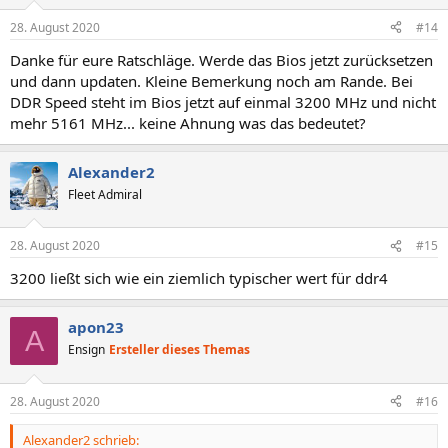
o
n
28. August 2020
#14
e
n
Danke für eure Ratschläge. Werde das Bios jetzt zurücksetzen
:
und dann updaten. Kleine Bemerkung noch am Rande. Bei
DDR Speed steht im Bios jetzt auf einmal 3200 MHz und nicht
mehr 5161 MHz... keine Ahnung was das bedeutet?
Alexander2
Fleet Admiral
28. August 2020
#15
3200 ließt sich wie ein ziemlich typischer wert für ddr4
apon23
A
Ensign
Ersteller dieses Themas
28. August 2020
#16
Alexander2 schrieb: