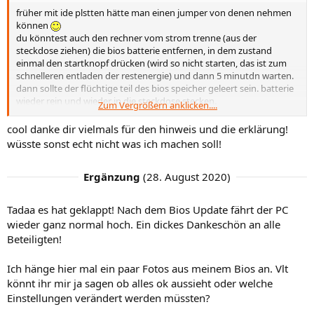
früher mit ide plstten hätte man einen jumper von denen nehmen
können
du könntest auch den rechner vom strom trenne (aus der
steckdose ziehen) die bios batterie entfernen, in dem zustand
einmal den startknopf drücken (wird so nicht starten, das ist zum
schnelleren entladen der restenergie) und dann 5 minutdn warten.
dann sollte der flüchtige teil des bios speicher geleert sein. batterie
wieder rein und wieder in die steckdose stecken.
Zum Vergrößern anklicken....
(wegen der 3200 mhz vs 5161mhz) sofern du das nicht selbst
cool danke dir vielmals für den hinweis und die erklärung!
umgestellt hattest und den reset noch nicht gemacht hattest ist die
wüsste sonst echt nicht was ich machen soll!
veränderte anzeige schon seltsam. das sollte nicht passiefen. lass
uns hoffen, das es durch den reset und bios update behoben wird
Ergänzung
(
28. August 2020
)
und nur ein software bug ist.
Tadaa es hat geklappt! Nach dem Bios Update fährt der PC
wieder ganz normal hoch. Ein dickes Dankeschön an alle
Beteiligten!
Ich hänge hier mal ein paar Fotos aus meinem Bios an. Vlt
könnt ihr mir ja sagen ob alles ok aussieht oder welche
Einstellungen verändert werden müssten?