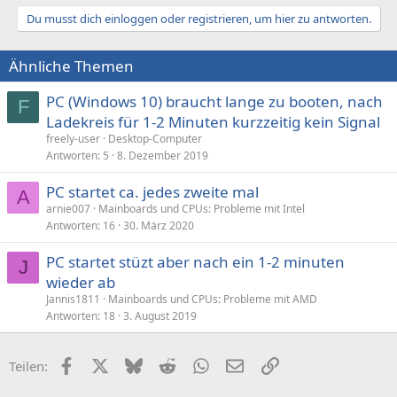
a
Du musst dich einloggen oder registrieren, um hier zu antworten.
k
t
i
Ähnliche Themen
o
n
e
PC (Windows 10) braucht lange zu booten, nach
F
n
Ladekreis für 1-2 Minuten kurzzeitig kein Signal
:
freely-user
Desktop-Computer
Antworten
5
8. Dezember 2019
PC startet ca. jedes zweite mal
A
arnie007
Mainboards und CPUs: Probleme mit Intel
Antworten
16
30. März 2020
PC startet stüzt aber nach ein 1-2 minuten
J
wieder ab
Jannis1811
Mainboards und CPUs: Probleme mit AMD
Antworten
18
3. August 2019
Facebook
X (Twitter)
Bluesky
Reddit
WhatsApp
E-Mail
Link
Teilen: