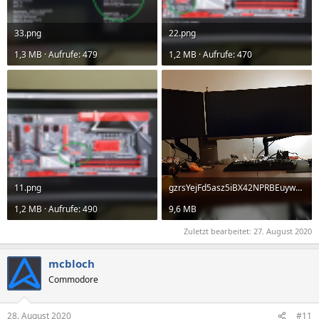
33.png
22.png
1,3 MB · Aufrufe: 479
1,2 MB · Aufrufe: 470
11.png
gzrsYejFd5asz5iBX42NPRBEuywvgWKx6ncPv73eJY1g8wWnRi29cxUhKAGfPfzf.mp4
1,2 MB · Aufrufe: 490
9,6 MB
Zuletzt bearbeitet:
27. August 2020
mcbloch
Commodore
28. August 2020
#11