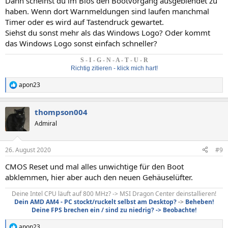
Dann scheinst du im Bios den Bootvorgang ausgeblendet zu
haben. Wenn dort Warnmeldungen sind laufen manchmal
Timer oder es wird auf Tastendruck gewartet.
Siehst du sonst mehr als das Windows Logo? Oder kommt
das Windows Logo sonst einfach schneller?
S - I - G - N - A - T - U - R
Richtig zitieren - klick mich hart!
apon23
R
e
a
thompson004
k
t
Admiral
i
o
n
26. August 2020
#9
e
n
CMOS Reset und mal alles unwichtige für den Boot
:
abklemmen, hier aber auch den neuen Gehäuselüfter.
Deine Intel CPU läuft auf 800 MHz? -> MSI Dragon Center deinstallieren!
Dein AMD AM4 - PC stockt/ruckelt selbst am Desktop?
->
Beheben!
Deine FPS brechen ein / sind zu niedrig? -> Beobachte!
apon23