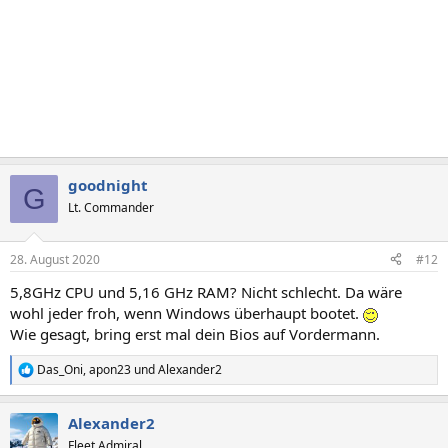
goodnight
G
Lt. Commander
28. August 2020
#12
5,8GHz CPU und 5,16 GHz RAM? Nicht schlecht. Da wäre
wohl jeder froh, wenn Windows überhaupt bootet.
Wie gesagt, bring erst mal dein Bios auf Vordermann.
Das_Oni
,
apon23
und
Alexander2
R
e
a
Alexander2
k
t
Fleet Admiral