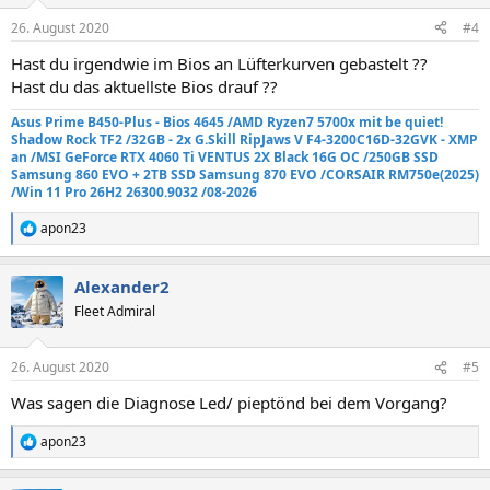
26. August 2020
#4
Hast du irgendwie im Bios an Lüfterkurven gebastelt ??
Hast du das aktuellste Bios drauf ??
Asus Prime B450-Plus - Bios 4645 /AMD Ryzen7 5700x mit be quiet!
Shadow Rock TF2
/32GB - 2x G.Skill RipJaws V F4-3200C16D-32GVK - XMP
an
/MSI GeForce RTX 4060 Ti VENTUS 2X Black 16G OC /250GB SSD
Samsung 860 EVO +
2TB SSD Samsung 870 EVO
/
CORSAIR RM750e
(2025)
/Win 11 Pro 26H2 26300.9032 /08-2026
apon23
R
e
a
Alexander2
k
t
Fleet Admiral
i
o
n
26. August 2020
#5
e
n
Was sagen die Diagnose Led/ pieptönd bei dem Vorgang?
:
apon23
R
e
a