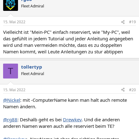
t
Fleet Admiral
i
o
n
15. Mai 2022
#19
e
n
Vielleicht ist "Mein-PC" einfach reserviert, wie "My-PC", weil
:
das gefühlt in jedem Tutorial und jeder Anleitung angegeben
wird und man vermeiden möchte, dass es zu doppelten
Namen kommt, weil Leute Anleitungen zu stur abtippen
tollertyp
T
Fleet Admiral
15. Mai 2022
#20
@Nickel
: mit -ComputerName kann man halt auch remote
Namen ändern.
@rg88
: Deshalb geht es bei
Drewkev
. Und die anderen
anderen Namen waren auch alle reserviert beim TE?
@Drewkev
: -NewName ist aber der richtige Parameter.