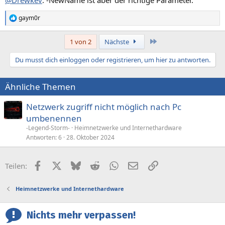
gaym0r
R
e
a
Letzte
1 von 2
Nächste
k
t
Du musst dich einloggen oder registrieren, um hier zu antworten.
i
o
n
Ähnliche Themen
e
n
:
Netzwerk zugriff nicht möglich nach Pc
umbenennen
-Legend-Storm-
Heimnetzwerke und Internethardware
Antworten
6
28. Oktober 2024
Facebook
X (Twitter)
Bluesky
Reddit
WhatsApp
E-Mail
Link
Teilen:
Heimnetzwerke und Internethardware
Nichts mehr verpassen!