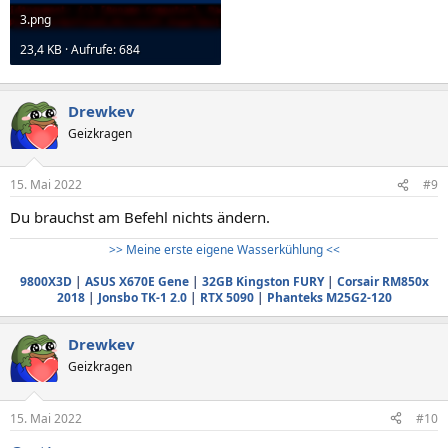
3.png
23,4 KB · Aufrufe: 684
Drewkev
Geizkragen
15. Mai 2022
#9
Du brauchst am Befehl nichts ändern.
>> Meine erste eigene Wasserkühlung <<
9800X3D
|
ASUS X670E Gene
|
32GB Kingston FURY
|
Corsair RM850x
2018
|
Jonsbo TK-1 2.0
|
RTX 5090
|
Phanteks M25G2-120
Drewkev
Geizkragen
15. Mai 2022
#10