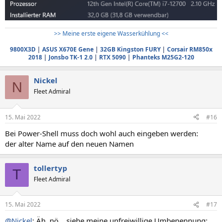
>> Meine erste eigene Wasserkühlung <<
9800X3D
|
ASUS X670E Gene
|
32GB Kingston FURY
|
Corsair RM850x
2018
|
Jonsbo TK-1 2.0
|
RTX 5090
|
Phanteks M25G2-120
Nickel
N
Fleet Admiral
15. Mai 2022
#16
Bei Power-Shell muss doch wohl auch eingeben werden:
der alter Name auf den neuen Namen
tollertyp
T
Fleet Admiral
15. Mai 2022
#17
@Nickel
: Äh, nö... siehe meine unfreiwillige Umbenennung: