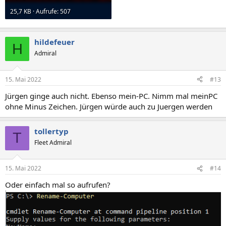
25,7 KB · Aufrufe: 507
hildefeuer
H
Admiral
15. Mai 2022
#13
Jürgen ginge auch nicht. Ebenso mein-PC. Nimm mal meinPC
ohne Minus Zeichen. Jürgen würde auch zu Juergen werden
tollertyp
T
Fleet Admiral
15. Mai 2022
#14
Oder einfach mal so aufrufen?