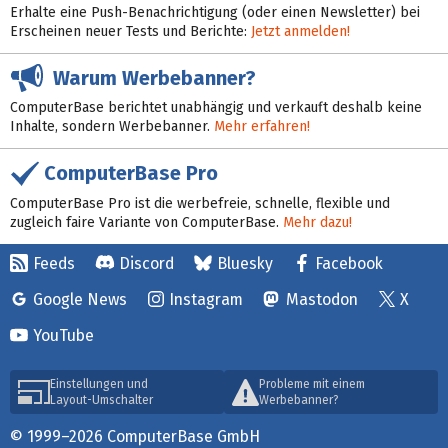
Erhalte eine Push-Benachrichtigung (oder einen Newsletter) bei
Erscheinen neuer Tests und Berichte:
Jetzt anmelden!
Warum Werbebanner?
ComputerBase berichtet unabhängig und verkauft deshalb keine
Inhalte, sondern Werbebanner.
Mehr erfahren!
ComputerBase Pro
ComputerBase Pro ist die werbefreie, schnelle, flexible und
zugleich faire Variante von ComputerBase.
Mehr dazu!
Feeds
Discord
Bluesky
Facebook
Google News
Instagram
Mastodon
X
YouTube
Einstellungen und
Probleme mit einem
Layout-Umschalter
Werbebanner?
© 1999–2026 ComputerBase GmbH