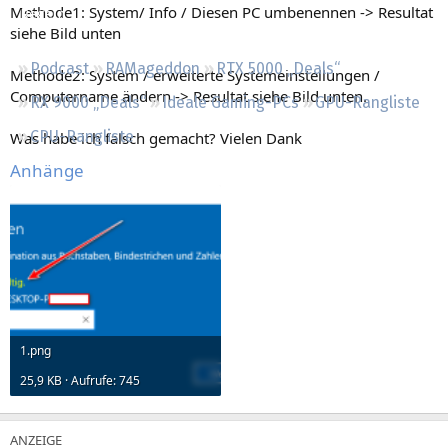
Methode1: System/ Info / Diesen PC umbenennen -> Resultat
Regeln
siehe Bild unten
Podcast
RAMageddon
RTX 5000 „Deals“
Methode2: System / erweiterte Systemeinstellungen /
Computername ändern -> Resultat siehe Bild unten.
RX 9000 „Deals“
Ideale Gaming-PCs
GPU-Rangliste
CPU-Rangliste
Was habe ich falsch gemacht? Vielen Dank
Anhänge
1.png
25,9 KB · Aufrufe: 745