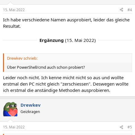
o
n
15. Mai 2022
#4
e
n
Ich habe verschiedene Namen ausprobiert, leider das gleiche
:
Resultat.
Ergänzung
(
15. Mai 2022
)
Drewkev schrieb:
Über PowerShell/cmd auch schon probiert?
Leider noch nicht. Ich kenne micht nicht so aus und wollte
erstmal den PC nicht gleich "zerschiessen". Deswegen wollte
ich erstmal die anständige Methoden ausprobieren.
Drewkev
Geizkragen
15. Mai 2022
#5