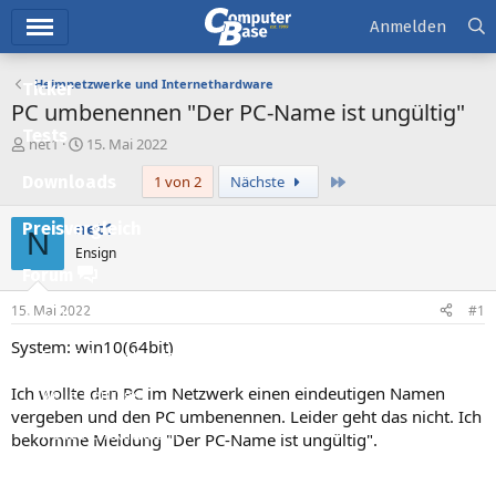
Hauptmenü
Anmelden
Heimnetzwerke und Internethardware
Ticker
PC umbenennen "Der PC-Name ist ungültig"
Tests
E
E
net1
15. Mai 2022
r
r
Letzte
Downloads
1 von 2
Nächste
s
s
t
t
e
e
net1
Preisvergleich
N
l
l
Ensign
l
l
Forum
e
t
r
a
15. Mai 2022
#1
Aktuelles
m
System: win10(64bit)
Empfohlene Inhalte
Ich wollte den PC im Netzwerk einen eindeutigen Namen
Neue Beiträge
vergeben und den PC umbenennen. Leider geht das nicht. Ich
Neueste Aktivitäten
bekomme Meldung "Der PC-Name ist ungültig".
Leserartikel