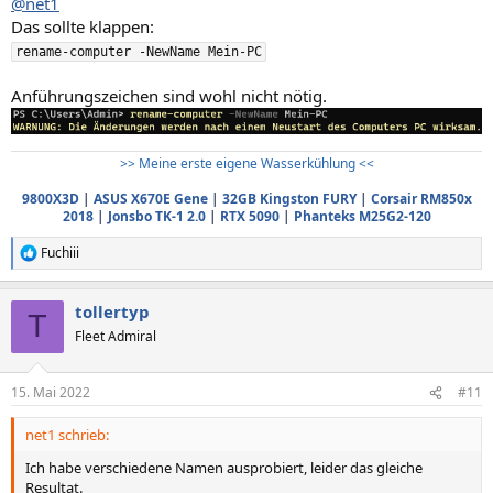
@net1
Das sollte klappen:
rename-computer -NewName Mein-PC
Anführungszeichen sind wohl nicht nötig.
>> Meine erste eigene Wasserkühlung <<
9800X3D
|
ASUS X670E Gene
|
32GB Kingston FURY
|
Corsair RM850x
2018
|
Jonsbo TK-1 2.0
|
RTX 5090
|
Phanteks M25G2-120
Fuchiii
R
e
a
tollertyp
k
T
t
Fleet Admiral
i
o
n
15. Mai 2022
#11
e
n
net1 schrieb:
:
Ich habe verschiedene Namen ausprobiert, leider das gleiche
Resultat.