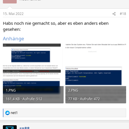
15. Mai 2022
#18
Habs noch nie gemacht so, aber es eben anders eben
gesehen:
Anhänge
1.PNG
2.PNG
161,4 KB · Aufrufe: 512
77 KB · Aufrufe: 472
net1
R
e
a
rg88
k