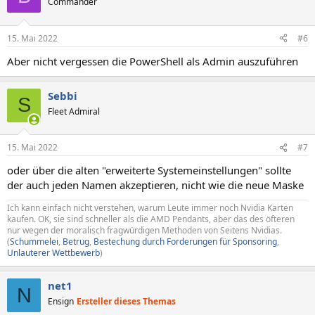
Commander
i
o
n
15. Mai 2022
#6
e
n
Aber nicht vergessen die PowerShell als Admin auszuführen
:
Sebbi
S
Fleet Admiral
15. Mai 2022
#7
oder über die alten "erweiterte Systemeinstellungen" sollte
der auch jeden Namen akzeptieren, nicht wie die neue Maske
Ich kann einfach nicht verstehen, warum Leute immer noch Nvidia Karten
kaufen. OK, sie sind schneller als die AMD Pendants, aber das des öfteren
nur wegen der moralisch fragwürdigen Methoden von Seitens Nvidias.
(
Schummelei
,
Betrug
,
Bestechung durch Forderungen für Sponsoring
,
Unlauterer Wettbewerb
)
net1
N
Ensign
Ersteller dieses Themas