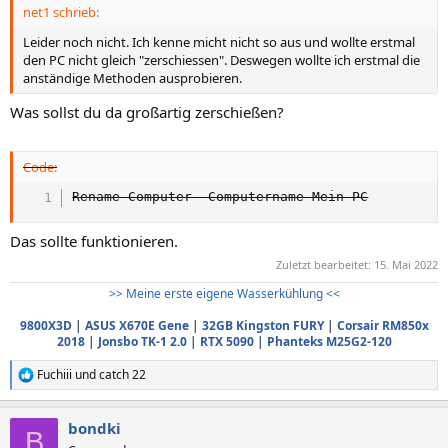
net1 schrieb:
Leider noch nicht. Ich kenne micht nicht so aus und wollte erstmal
den PC nicht gleich "zerschiessen". Deswegen wollte ich erstmal die
anständige Methoden ausprobieren.
Was sollst du da großartig zerschießen?
Code:
Rename-Computer -Computername Mein-PC
Das sollte funktionieren.
Zuletzt bearbeitet:
15. Mai 2022
>> Meine erste eigene Wasserkühlung <<
9800X3D
|
ASUS X670E Gene
|
32GB Kingston FURY
|
Corsair RM850x
2018
|
Jonsbo TK-1 2.0
|
RTX 5090
|
Phanteks M25G2-120
Fuchiii
und
catch 22
R
e
a
bondki
k
B
t