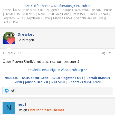
AMD Hilfe Thread
//
Kaufberatung CPU-Kühler
Antec Flux SE -> R5 5700X3D | Mugen 5 | AsRock B450 Pro4 | RX 9070 Pulse
| 32GB Fury 3200 cl16 | NZXT C850 Gold Core | 3x MX500 | Dell G2724D |
Logitech G703 | Keychron K5 Pro | Mackie CR5-X | Sennheiser HD58X @
FiiO K5 Pro
Drewkev
Geizkragen
15. Mai 2022
#3
Über PowerShell/cmd auch schon probiert?
>> Meine erste eigene Wasserkühlung <<
9800X3D
|
ASUS X670E Gene
|
32GB Kingston FURY
|
Corsair RM850x
2018
|
Jonsbo TK-1 2.0
|
RTX 5090
|
Phanteks M25G2-120
net1
R
e
a
net1
k
N
t
Ensign
Ersteller dieses Themas
i