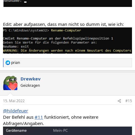
Edit: aber aufpassen, dass man nicht so dumm ist, wie ich:
prian
R
e
a
Drewkev
k
t
Geizkragen
i
o
n
15. Mai 2022
#15
e
n
@hildefeuer
:
Der Befehl aus
#11
funktioniert, ohne weitere
Abfragen/Angaben.