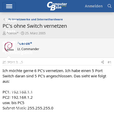
Hauptmenü
Anmelden
Heimnetzwerke und Internethardware
Ticker
PC's ohne Switch vernetzen
Tests
E
E
*cerox*
25. März 2005
r
r
Downloads
s
s
*cerox*
t
t
Lt. Commander
e
e
Preisvergleich
l
l
l
l
25. März 2005
#1
Forum
e
t
r
a
Ich möchte gerne 6 PC's vernetzen. Ich habe einen 5 Port
Aktuelles
m
Switch daran sind 5 PC's angeschlossen. Das sieht wie folgt
aus:
Empfohlene Inhalte
Neue Beiträge
PC1: 192.168.1.1
PC2: 192.168.1.2
Neueste Aktivitäten
usw. bis PC5
Subnet-Mask: 255.255.255.0
Leserartikel