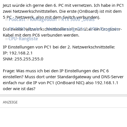
Regeln
Jetzt würde ich gerne den 6. PC mit vernetzen. Ich habe in PC1
zwei Netzwerkschnittstellen. Die erste (OnBoard) ist mit dem
5 PC - Netzwerk, also mit dem Switch verbunden).
Podcast
RAMageddon
RTX 5000 „Deals“
Die zweite Netzwerkschnittstelle soll nun über ein Crossover-
RX 9000 „Deals“
Ideale Gaming-PCs
GPU-Rangliste
Kabel mit dem PC6 verbunden werden.
CPU-Rangliste
IP Einstellungen von PC1 bei der 2. Netzwerkschnittstelle:
IP: 192.168.2.1
SNM: 255.255.255.0
Frage: Was muss ich bei den IP Einstellungen des PC 6
einstellen? Muss dort unter Standardgateway und DNS-Server
einfach nur die IP von PC1 (OnBoard NIC) also 192.168.1.1
oder wie ist das?