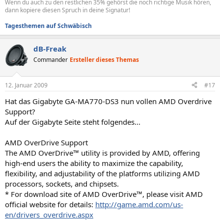
Wenn du auch zu den restlichen 35% gehörst die noch richtige Musik hören,
dann kopiere diesen Spruch in deine Signatur!
Tagesthemen auf Schwäbisch
dB-Freak
Commander
Ersteller dieses Themas
12. Januar 2009
#17
Hat das Gigabyte GA-MA770-DS3 nun vollen AMD Overdrive
Support?
Auf der Gigabyte Seite steht folgendes...
AMD OverDrive Support
The AMD OverDrive™ utility is provided by AMD, offering
high-end users the ability to maximize the capability,
flexibility, and adjustability of the platforms utilizing AMD
processors, sockets, and chipsets.
* For download site of AMD OverDrive™, please visit AMD
official website for details:
http://game.amd.com/us-
en/drivers_overdrive.aspx