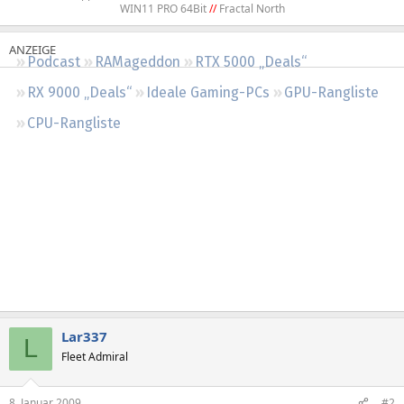
WIN11 PRO 64Bit
//
Fractal North​
Regeln
Podcast
RAMageddon
RTX 5000 „Deals“
RX 9000 „Deals“
Ideale Gaming-PCs
GPU-Rangliste
CPU-Rangliste
Lar337
L
Fleet Admiral
8. Januar 2009
#2