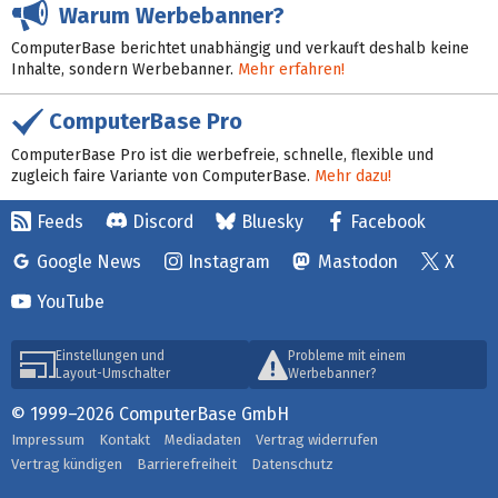
Warum Werbebanner?
ComputerBase berichtet unabhängig und verkauft deshalb keine
Inhalte, sondern Werbebanner.
Mehr erfahren!
ComputerBase Pro
ComputerBase Pro ist die werbefreie, schnelle, flexible und
zugleich faire Variante von ComputerBase.
Mehr dazu!
Feeds
Discord
Bluesky
Facebook
Google News
Instagram
Mastodon
X
YouTube
Einstellungen und
Probleme mit einem
Layout-Umschalter
Werbebanner?
© 1999–2026 ComputerBase GmbH
Impressum
Kontakt
Mediadaten
Vertrag widerrufen
Vertrag kündigen
Barrierefreiheit
Datenschutz