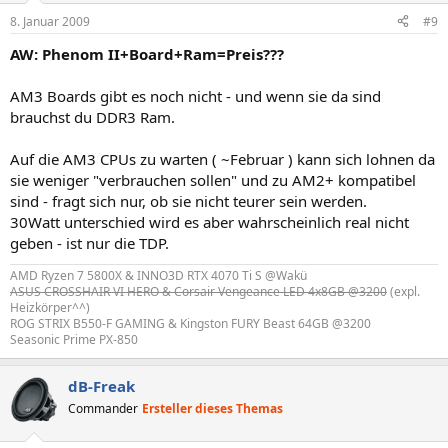
8. Januar 2009
#9
AW: Phenom II+Board+Ram=Preis???
AM3 Boards gibt es noch nicht - und wenn sie da sind
brauchst du DDR3 Ram.
Auf die AM3 CPUs zu warten ( ~Februar ) kann sich lohnen da
sie weniger "verbrauchen sollen" und zu AM2+ kompatibel
sind - fragt sich nur, ob sie nicht teurer sein werden.
30Watt unterschied wird es aber wahrscheinlich real nicht
geben - ist nur die TDP.
AMD Ryzen 7 5800X & INNO3D RTX 4070 Ti S @Wakü
ASUS CROSSHAIR VI HERO & Corsair Vengeance LED 4x8GB @3200
(expl.
Heizkörper^^)
ROG STRIX B550-F GAMING & Kingston FURY Beast 64GB @3200
Seasonic Prime PX-850
dB-Freak
Commander
Ersteller dieses Themas