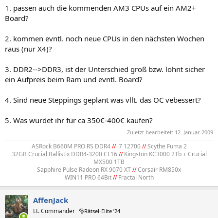
1. passen auch die kommenden AM3 CPUs auf ein AM2+
Board?
2. kommen evntl. noch neue CPUs in den nächsten Wochen
raus (nur X4)?
3. DDR2-->DDR3, ist der Unterschied groß bzw. lohnt sicher
ein Aufpreis beim Ram und evntl. Board?
4. Sind neue Steppings geplant was vllt. das OC vebessert?
5. Was würdet ihr für ca 350€-400€ kaufen?
Zuletzt bearbeitet:
12. Januar 2009
ASRock B660M PRO RS DDR4
//
i7 12700
//
Scythe Fuma 2
32GB Crucial Ballistix DDR4-3200 CL16
//
Kingston KC3000 2Tb + Crucial
MX500 1TB
Sapphire Pulse Radeon RX 9070 XT
//
Corsair RM850x
WIN11 PRO 64Bit
//
Fractal North​
AffenJack
Lt. Commander
🎅Rätsel-Elite ’24