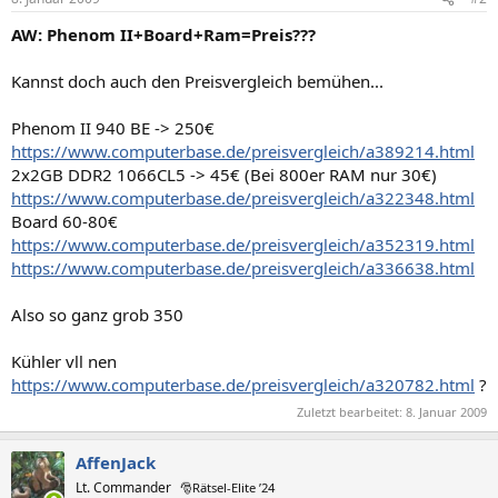
AW: Phenom II+Board+Ram=Preis???
Kannst doch auch den Preisvergleich bemühen...
Phenom II 940 BE -> 250€
https://www.computerbase.de/preisvergleich/a389214.html
2x2GB DDR2 1066CL5 -> 45€ (Bei 800er RAM nur 30€)
https://www.computerbase.de/preisvergleich/a322348.html
Board 60-80€
https://www.computerbase.de/preisvergleich/a352319.html
https://www.computerbase.de/preisvergleich/a336638.html
Also so ganz grob 350
Kühler vll nen
https://www.computerbase.de/preisvergleich/a320782.html
?
Zuletzt bearbeitet:
8. Januar 2009
AffenJack
Lt. Commander
🎅Rätsel-Elite ’24