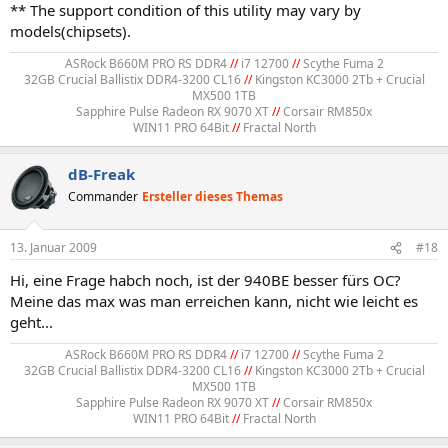
** The support condition of this utility may vary by
models(chipsets).
ASRock B660M PRO RS DDR4
//
i7 12700
//
Scythe Fuma 2
32GB Crucial Ballistix DDR4-3200 CL16
//
Kingston KC3000 2Tb + Crucial
MX500 1TB
Sapphire Pulse Radeon RX 9070 XT
//
Corsair RM850x
WIN11 PRO 64Bit
//
Fractal North​
dB-Freak
Commander
Ersteller dieses Themas
13. Januar 2009
#18
Hi, eine Frage habch noch, ist der 940BE besser fürs OC?
Meine das max was man erreichen kann, nicht wie leicht es
geht...
ASRock B660M PRO RS DDR4
//
i7 12700
//
Scythe Fuma 2
32GB Crucial Ballistix DDR4-3200 CL16
//
Kingston KC3000 2Tb + Crucial
MX500 1TB
Sapphire Pulse Radeon RX 9070 XT
//
Corsair RM850x
WIN11 PRO 64Bit
//
Fractal North​