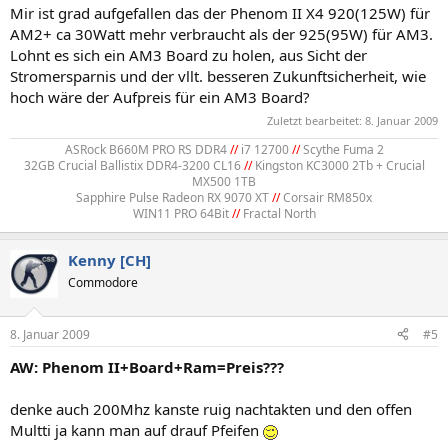
Mir ist grad aufgefallen das der Phenom II X4 920(125W) für
AM2+ ca 30Watt mehr verbraucht als der 925(95W) für AM3.
Lohnt es sich ein AM3 Board zu holen, aus Sicht der
Stromersparnis und der vllt. besseren Zukunftsicherheit, wie
hoch wäre der Aufpreis für ein AM3 Board?
Zuletzt bearbeitet:
8. Januar 2009
ASRock B660M PRO RS DDR4
//
i7 12700
//
Scythe Fuma 2
32GB Crucial Ballistix DDR4-3200 CL16
//
Kingston KC3000 2Tb + Crucial
MX500 1TB
Sapphire Pulse Radeon RX 9070 XT
//
Corsair RM850x
WIN11 PRO 64Bit
//
Fractal North​
Kenny [CH]
Commodore
8. Januar 2009
#5
AW: Phenom II+Board+Ram=Preis???
denke auch 200Mhz kanste ruig nachtakten und den offen
Multti ja kann man auf drauf Pfeifen