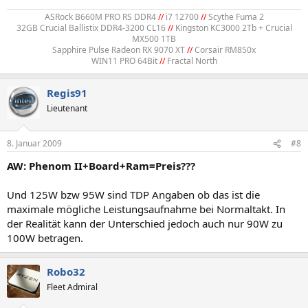
ASRock B660M PRO RS DDR4
//
i7 12700
//
Scythe Fuma 2
32GB Crucial Ballistix DDR4-3200 CL16
//
Kingston KC3000 2Tb + Crucial
MX500 1TB
Sapphire Pulse Radeon RX 9070 XT
//
Corsair RM850x
WIN11 PRO 64Bit
//
Fractal North​
Regis91
Lieutenant
8. Januar 2009
#8
AW: Phenom II+Board+Ram=Preis???
Und 125W bzw 95W sind TDP Angaben ob das ist die
maximale mögliche Leistungsaufnahme bei Normaltakt. In
der Realität kann der Unterschied jedoch auch nur 90W zu
100W betragen.
Robo32
Fleet Admiral