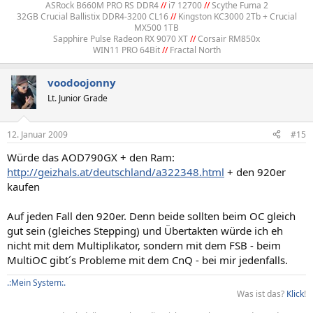
ASRock B660M PRO RS DDR4
//
i7 12700
//
Scythe Fuma 2
32GB Crucial Ballistix DDR4-3200 CL16
//
Kingston KC3000 2Tb + Crucial
MX500 1TB
Sapphire Pulse Radeon RX 9070 XT
//
Corsair RM850x
WIN11 PRO 64Bit
//
Fractal North​
voodoojonny
Lt. Junior Grade
12. Januar 2009
#15
Würde das AOD790GX + den Ram:
http://geizhals.at/deutschland/a322348.html
+ den 920er
kaufen
Auf jeden Fall den 920er. Denn beide sollten beim OC gleich
gut sein (gleiches Stepping) und Übertakten würde ich eh
nicht mit dem Multiplikator, sondern mit dem FSB - beim
MultiOC gibt´s Probleme mit dem CnQ - bei mir jedenfalls.
.:Mein System:.
Was ist das?
Klick
!​