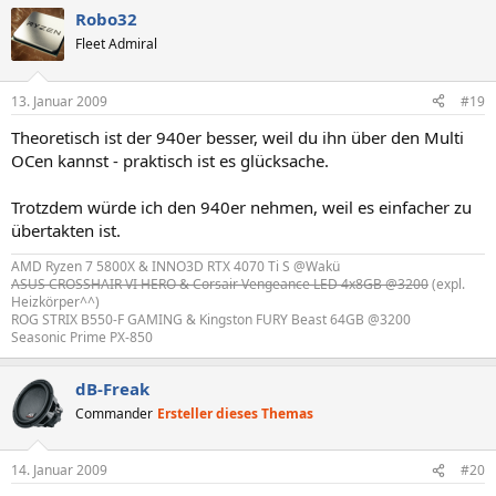
Robo32
Fleet Admiral
13. Januar 2009
#19
Theoretisch ist der 940er besser, weil du ihn über den Multi
OCen kannst - praktisch ist es glücksache.
Trotzdem würde ich den 940er nehmen, weil es einfacher zu
übertakten ist.
AMD Ryzen 7 5800X & INNO3D RTX 4070 Ti S @Wakü
ASUS CROSSHAIR VI HERO & Corsair Vengeance LED 4x8GB @3200
(expl.
Heizkörper^^)
ROG STRIX B550-F GAMING & Kingston FURY Beast 64GB @3200
Seasonic Prime PX-850
dB-Freak
Commander
Ersteller dieses Themas
14. Januar 2009
#20