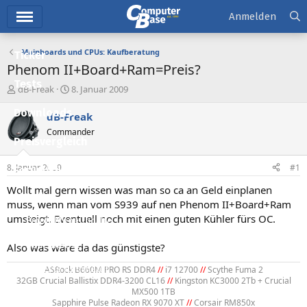
Hauptmenü
Anmelden
Mainboards und CPUs: Kaufberatung
Ticker
Phenom II+Board+Ram=Preis?
Tests
E
E
dB-Freak
8. Januar 2009
r
r
Downloads
s
s
dB-Freak
t
t
Commander
e
e
Preisvergleich
l
l
l
l
8. Januar 2009
#1
Forum
e
t
r
a
Wollt mal gern wissen was man so ca an Geld einplanen
Aktuelles
m
muss, wenn man vom S939 auf nen Phenom II+Board+Ram
umsteigt. Eventuell noch mit einen guten Kühler fürs OC.
Empfohlene Inhalte
Neue Beiträge
Also was wäre da das günstigste?
Neueste Aktivitäten
ASRock B660M PRO RS DDR4
//
i7 12700
//
Scythe Fuma 2
32GB Crucial Ballistix DDR4-3200 CL16
//
Kingston KC3000 2Tb + Crucial
MX500 1TB
Leserartikel
Sapphire Pulse Radeon RX 9070 XT
//
Corsair RM850x