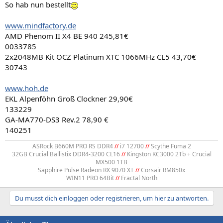
So hab nun bestellt
www.mindfactory.de
AMD Phenom II X4 BE 940 245,81€
0033785
2x2048MB Kit OCZ Platinum XTC 1066MHz CL5 43,70€
30743
www.hoh.de
EKL Alpenföhn Groß Clockner 29,90€
133229
GA-MA770-DS3 Rev.2 78,90 €
140251
ASRock B660M PRO RS DDR4
//
i7 12700
//
Scythe Fuma 2
32GB Crucial Ballistix DDR4-3200 CL16
//
Kingston KC3000 2Tb + Crucial
MX500 1TB
Sapphire Pulse Radeon RX 9070 XT
//
Corsair RM850x
WIN11 PRO 64Bit
//
Fractal North​
Du musst dich einloggen oder registrieren, um hier zu antworten.