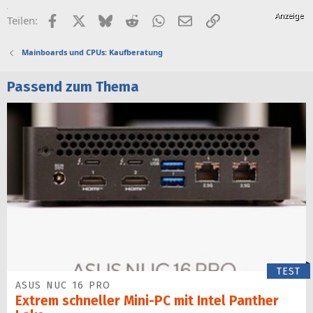
Facebook
X (Twitter)
Bluesky
Reddit
WhatsApp
E-Mail
Link
Teilen:
Mainboards und CPUs: Kaufberatung
Passend zum Thema
TEST
ASUS NUC 16 PRO
Extrem schneller Mini-PC mit Intel Panther