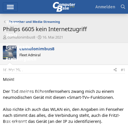
Hauptmenü
Anmelden
Fernseher und Media-Streaming
Ticker
Philips 6605 kein Internetzugriff
Tests
E
E
cumulonimbus8
16. Mai 2021
r
r
Downloads
s
s
cumulonimbus8
t
t
Fleet Admiral
e
e
Preisvergleich
l
l
l
l
16. Mai 2021
#1
Forum
e
t
r
a
Moin!
Aktuelles
m
Der Tod meines Röhrenfernsehers zwang mich zu einem
Empfohlene Inhalte
neumodischen Gerät mit diesen «Smart-TV»-Funktionen.
Neue Beiträge
Also richte ich auch das WLAN ein, den Angaben im Fenseher
Neueste Aktivitäten
nach stimmt das alles, die Verbindung steht, auch die Fritz!-
Box erkennt das Gerät (an der IP zu identifizieren).
Leserartikel