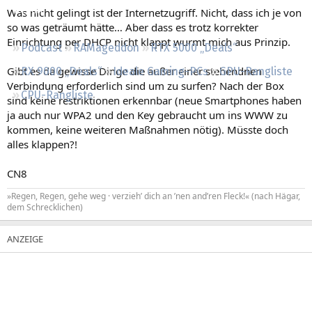
Regeln
Was nicht gelingt ist der Internetzugriff. Nicht, dass ich je von
so was geträumt hätte… Aber dass es trotz korrekter
Einrichtung per DHCP nicht klappt wurmt mich aus Prinzip.
Podcast
RAMageddon
RTX 5000 „Deals“
Gibt es da gewisse Dinge die außer einer stehendnen
RX 9000 „Deals“
Ideale Gaming-PCs
GPU-Rangliste
Verbindung erforderlich sind um zu surfen? Nach der Box
CPU-Rangliste
sind keine restriktionen erkennbar (neue Smartphones haben
ja auch nur WPA2 und den Key gebraucht um ins WWW zu
kommen, keine weiteren Maßnahmen nötig). Müsste doch
alles klappen?!
CN8
»Regen, Regen, gehe weg · verzieh’ dich an ’nen and’ren Fleck!« (nach Hägar,
dem Schrecklichen)