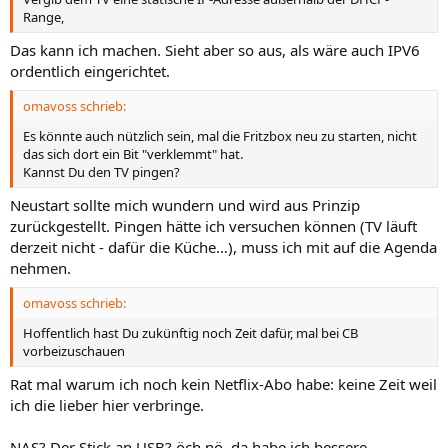
Range,
Das kann ich machen. Sieht aber so aus, als wäre auch IPV6
ordentlich eingerichtet.
omavoss schrieb:
Es könnte auch nützlich sein, mal die Fritzbox neu zu starten, nicht
das sich dort ein Bit "verklemmt" hat.
Kannst Du den TV pingen?
Neustart sollte mich wundern und wird aus Prinzip
zurückgestellt. Pingen hätte ich versuchen können (TV läuft
derzeit nicht - dafür die Küche…), muss ich mit auf die Agenda
nehmen.
omavoss schrieb:
Hoffentlich hast Du zukünftig noch Zeit dafür, mal bei CB
vorbeizuschauen
Rat mal warum ich noch kein Netflix-Abo habe: keine Zeit weil
ich die lieber hier verbringe.
NAS? Der Stick an USB? öch nö, da habe ich bessere