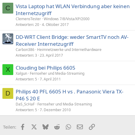
Vista Laptop hat WLAN Verbindung aber keinen
C
Internetzugriff
ClemensTester
Windows 7/8/Vista/XP/2000
Antworten
20
4. Oktober 2017
DD-WRT Client Bridge: weder SmartTV noch AV-
Receiver Internetzugriff
Carbon386
Heimnetzwerke und Internethardware
Antworten
3
23. April 2017
Clouding bei Philips 6605
X
Xalgun
Fernseher und Media-Streaming
Antworten
5
7. April 2011
Philips 40 PFL 6605 H vs . Panasonic Viera TX-
D
P46 S 20 E
DaS_ScHaF
Fernseher und Media-Streaming
Antworten
5
7. Dezember 2010
Facebook
X (Twitter)
Bluesky
Reddit
WhatsApp
E-Mail
Link
Teilen: