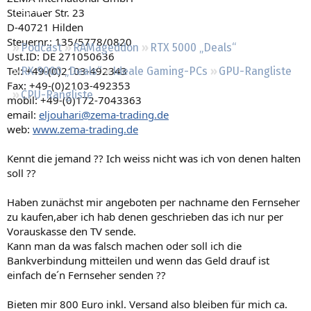
Regeln
Steinauer Str. 23
D-40721 Hilden
Steuernr.: 135/5778/0820
Podcast
RAMageddon
RTX 5000 „Deals“
Ust.ID: DE 271050636
Tel: +49-(0)2103-492343
RX 9000 „Deals“
Ideale Gaming-PCs
GPU-Rangliste
Fax: +49-(0)2103-492353
CPU-Rangliste
mobil: +49-(0)172-7043363
email:
eljouhari@zema-trading.de
web:
www.zema-trading.de
Kennt die jemand ?? Ich weiss nicht was ich von denen halten
soll ??
Haben zunächst mir angeboten per nachname den Fernseher
zu kaufen,aber ich hab denen geschrieben das ich nur per
Vorauskasse den TV sende.
Kann man da was falsch machen oder soll ich die
Bankverbindung mitteilen und wenn das Geld drauf ist
einfach de´n Fernseher senden ??
Bieten mir 800 Euro inkl. Versand also bleiben für mich ca.