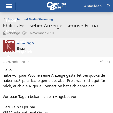
Hauptmenü
Anmelden
Fernseher und Media-Streaming
Ticker
Philips Fernseher Anzeige - seriöse Firma
Tests
E
E
kabongo
9. November 2010
r
r
Downloads
s
s
kabongo
K
t
t
Ensign
e
e
Preisvergleich
l
l
l
l
9. November 2010
#1
Forum
e
t
r
a
Hallo
Aktuelles
m
habe vor paar Wochen eine Anzeige gestartet bei quoka.de
haben sich paar leute gemeldet aber Preis war nicht gut für
Empfohlene Inhalte
mich, auch die Nigeria Connection hat sich gemeldet.
Neue Beiträge
Vor paar Tagen bekam ich ein Angebot von
Neueste Aktivitäten
Herr Zain El Jouhari
Leserartikel
ZEMA international GmbH