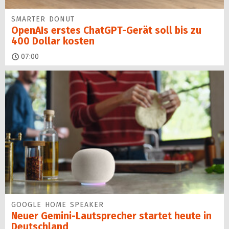
SMARTER DONUT
OpenAIs erstes ChatGPT-Gerät soll bis zu
400 Dollar kosten
07:00
GOOGLE HOME SPEAKER
Neuer Gemini-Laut­spre­cher startet heu­te in
Deutschland