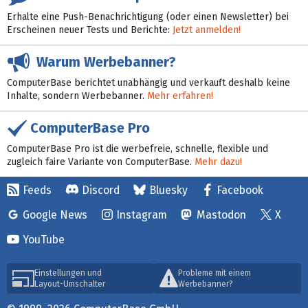
Erhalte eine Push-Benachrichtigung (oder einen Newsletter) bei
Erscheinen neuer Tests und Berichte:
Jetzt anmelden!
Warum Werbebanner?
ComputerBase berichtet unabhängig und verkauft deshalb keine
Inhalte, sondern Werbebanner.
Mehr erfahren!
ComputerBase Pro
ComputerBase Pro ist die werbefreie, schnelle, flexible und
zugleich faire Variante von ComputerBase.
Mehr dazu!
Feeds
Discord
Bluesky
Facebook
Google News
Instagram
Mastodon
X
YouTube
Einstellungen und
Probleme mit einem
Layout-Umschalter
Werbebanner?