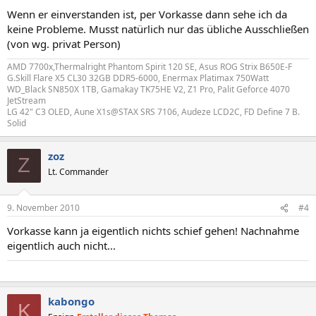
Wenn er einverstanden ist, per Vorkasse dann sehe ich da
keine Probleme. Musst natürlich nur das übliche Ausschließen
(von wg. privat Person)
AMD 7700x,Thermalright Phantom Spirit 120 SE, Asus ROG Strix B650E-F
G.Skill Flare X5 CL30 32GB DDR5-6000, Enermax Platimax 750Watt
WD_Black SN850X 1TB, Gamakay TK75HE V2, Z1 Pro, Palit Geforce 4070
JetStream
LG 42" C3 OLED, Aune X1s@STAX SRS 7106, Audeze LCD2C, FD Define 7 B.
Solid
zoz
Z
Lt. Commander
9. November 2010
#4
Vorkasse kann ja eigentlich nichts schief gehen! Nachnahme
eigentlich auch nicht...
kabongo
K