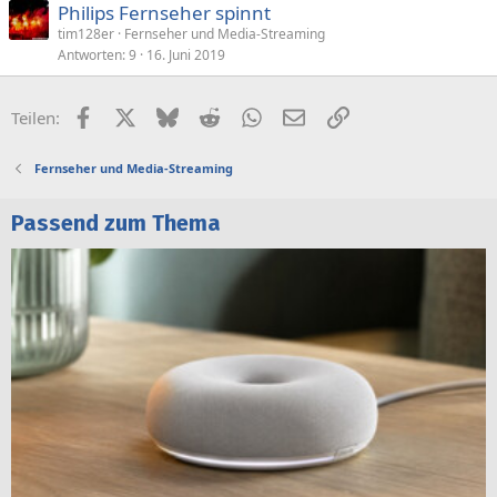
Philips Fernseher spinnt
tim128er
Fernseher und Media-Streaming
Antworten
9
16. Juni 2019
Facebook
X (Twitter)
Bluesky
Reddit
WhatsApp
E-Mail
Link
Teilen:
Fernseher und Media-Streaming
Passend zum Thema