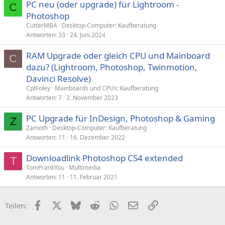
PC neu (oder upgrade) für Lightroom -
C
Photoshop
CutterMBA
Desktop-Computer: Kaufberatung
Antworten
33
24. Juni 2024
RAM Upgrade oder gleich CPU und Mainboard
C
dazu? (Lightroom, Photoshop, Twinmotion,
Davinci Resolve)
CptFoley
Mainboards und CPUs: Kaufberatung
Antworten
7
2. November 2023
PC Upgrade für InDesign, Photoshop & Gaming
Z
Zamoth
Desktop-Computer: Kaufberatung
Antworten
11
16. Dezember 2022
Downloadlink Photoshop CS4 extended
T
TomPrankYou
Multimedia
Antworten
11
11. Februar 2021
Facebook
X (Twitter)
Bluesky
Reddit
WhatsApp
E-Mail
Link
Teilen: