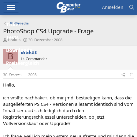
Hauptmenü
Anmelden
Multimedia
Ticker
PhotoShop CS4 Upgrade - Frage
Tests
E
E
Brakus
30. Dezember 2008
r
r
Downloads
s
s
Brakus
B
t
t
Lt. Commander
e
e
Preisvergleich
l
l
l
l
30. Dezember 2008
#1
Forum
e
t
r
a
Hallo,
Aktuelles
m
ich wollte nachhaken, ob mir jmd. bestaetigen kann, dass die
Empfohlene Inhalte
ausgelieferten PS CS4 - Versionen allesamt identisch sind vom
Neue Beiträge
Inhalt her und sich lediglich durch den
Registrierungsschluessel unterscheiden, ob jetzt
Neueste Aktivitäten
Vollversionskauf oder Upgrade?
Leserartikel
Ich frage, weil ich mein System neu aufsetze und mir dann die