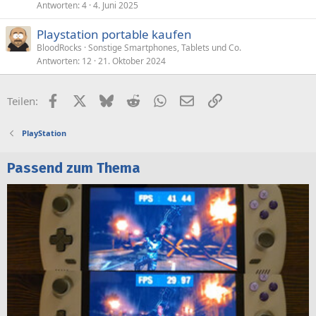
Antworten
4
4. Juni 2025
Playstation portable kaufen
BloodRocks
Sonstige Smartphones, Tablets und Co.
Antworten
12
21. Oktober 2024
Facebook
X (Twitter)
Bluesky
Reddit
WhatsApp
E-Mail
Link
Teilen:
PlayStation
Passend zum Thema