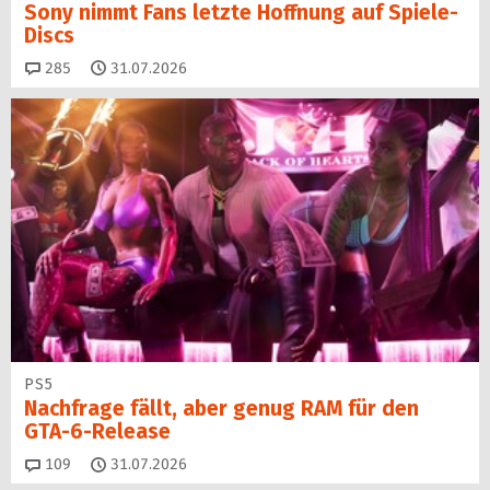
Sony nimmt Fans letzte Hoffnung auf Spiele-
Discs
Kommentare
285
31.07.2026
PS5
Nachfrage fällt, aber genug RAM für den
GTA-6-Release
Kommentare
109
31.07.2026