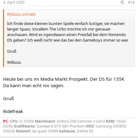
4. April 2005
#16
Willüüü schrieb:
Ich finde diese kleinen bunten Spiele einfach lustiger, sie machen
länger Spass. Vorallem The Urbz möchte ich mir genauer
anschauen. Wird es irgendwann einen Preisfall bei dem Nintendo
DS geben? Ich weiß nicht wie das bei den Gameboys immer so war.
Gruß
Willüüü
Heute bei uns im Media Markt Prospekt. Der DS für 135€
Da kann man echt nix sagen.
Gruß
Ridefreak
PC
:
CPU:
i5 2500k
Mainboard:
AsRock Z68 Extreme 3 Gen3
RAM:
16GB
DDR3
Grafikkarte:
Gainward GTX 680 Phantom
HDD:
Samsung EVO850
500GB
Netzteil:
be quiet! 500W
Gehäuse:
Define R3