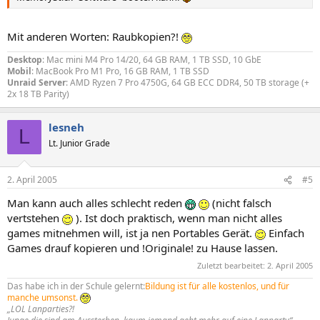
Mit anderen Worten: Raubkopien?!
Desktop
: Mac mini M4 Pro 14/20, 64 GB RAM, 1 TB SSD, 10 GbE
Mobil
: MacBook Pro M1 Pro, 16 GB RAM, 1 TB SSD
Unraid Server
: AMD Ryzen 7 Pro 4750G, 64 GB ECC DDR4, 50 TB storage (+
2x 18 TB Parity)
lesneh
L
Lt. Junior Grade
2. April 2005
#5
Man kann auch alles schlecht reden
(nicht falsch
vertstehen
). Ist doch praktisch, wenn man nicht alles
games mitnehmen will, ist ja nen Portables Gerät.
Einfach
Games drauf kopieren und !Originale! zu Hause lassen.
Zuletzt bearbeitet:
2. April 2005
Das habe ich in der Schule gelernt:
Bildung ist für alle kostenlos, und für
manche umsonst.
„LOL Lanparties?!