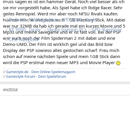
muss sagen es ist ein hammer Gerät. Noch viel besser als ich
Regeln
sie mir vorgestellt habe. Als Spiel habe ich Ridge Racer. Sehr
geiles Rennspiel. Werd mir aber noch NFSU Rivals kaufen.
Nächste Woche und dazu noch 1 GB Memory Stick. Mit dabei
Podcast
RAMageddon
RTX 5000 „Deals“
war nur 32MB da hab ich gerade mal ein kurzes Movie und 5
RX 9000 „Deals“
Ideale Gaming-PCs
GPU-Rangliste
Mp3s und meine Savegame und er ist fast voll. Bei der PSP
war auch noch der Film Spiderman 2 mit dabei und eine
CPU-Rangliste
Demo-UMD. Der Film ist wirklich geil und das Bild bzw
Display der PSP sowieso alles gestochen scharf. Freu mich
schon auf meine nächsten Spiele und mein 1GB Stick dann
wird die PSP erstmal mein neuer MP3 und Movie Player
//
Gamestyle.de - Dein Online-Spielemagazin
//
Gamestyle-Forum - Dein Spieleforum