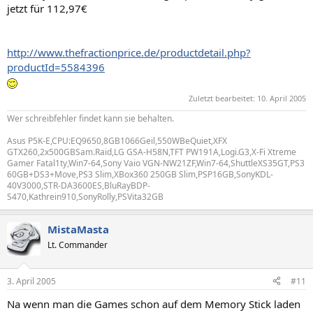
jetzt für 112,97€
http://www.thefractionprice.de/productdetail.php?
productId=5584396
Zuletzt bearbeitet:
10. April 2005
Wer schreibfehler findet kann sie behalten.
Asus P5K-E,CPU:EQ9650,8GB1066Geil,550WBeQuiet,XFX
GTX260,2x500GBSam.Raid,LG GSA-H58N,TFT PW191A,Logi.G3,X-Fi Xtreme
Gamer Fatal1ty,Win7-64,Sony Vaio VGN-NW21ZF,Win7-64,ShuttleXS35GT,PS3
60GB+DS3+Move,PS3 Slim,XBox360 250GB Slim,PSP16GB,SonyKDL-
40V3000,STR-DA3600ES,BluRayBDP-
S470,Kathrein910,SonyRolly,PSVita32GB
MistaMasta
Lt. Commander
3. April 2005
#11
Na wenn man die Games schon auf dem Memory Stick laden