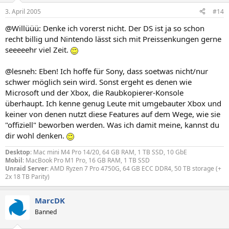
3. April 2005
#14
@Willüüü: Denke ich vorerst nicht. Der DS ist ja so schon
recht billig und Nintendo lässt sich mit Preissenkungen gerne
seeeeehr viel Zeit.
@lesneh: Eben! Ich hoffe für Sony, dass soetwas nicht/nur
schwer möglich sein wird. Sonst ergeht es denen wie
Microsoft und der Xbox, die Raubkopierer-Konsole
überhaupt. Ich kenne genug Leute mit umgebauter Xbox und
keiner von denen nutzt diese Features auf dem Wege, wie sie
"offiziell" beworben werden. Was ich damit meine, kannst du
dir wohl denken.
Desktop
: Mac mini M4 Pro 14/20, 64 GB RAM, 1 TB SSD, 10 GbE
Mobil
: MacBook Pro M1 Pro, 16 GB RAM, 1 TB SSD
Unraid Server
: AMD Ryzen 7 Pro 4750G, 64 GB ECC DDR4, 50 TB storage (+
2x 18 TB Parity)
MarcDK
Banned