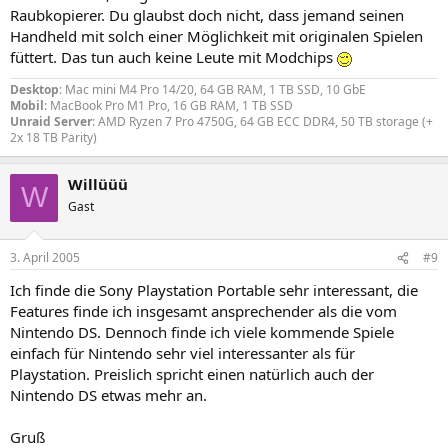
Raubkopierer. Du glaubst doch nicht, dass jemand seinen
Handheld mit solch einer Möglichkeit mit originalen Spielen
füttert. Das tun auch keine Leute mit Modchips
Desktop
: Mac mini M4 Pro 14/20, 64 GB RAM, 1 TB SSD, 10 GbE
Mobil
: MacBook Pro M1 Pro, 16 GB RAM, 1 TB SSD
Unraid Server
: AMD Ryzen 7 Pro 4750G, 64 GB ECC DDR4, 50 TB storage (+
2x 18 TB Parity)
Willüüü
W
Gast
3. April 2005
#9
Ich finde die Sony Playstation Portable sehr interessant, die
Features finde ich insgesamt ansprechender als die vom
Nintendo DS. Dennoch finde ich viele kommende Spiele
einfach für Nintendo sehr viel interessanter als für
Playstation. Preislich spricht einen natürlich auch der
Nintendo DS etwas mehr an.
Gruß