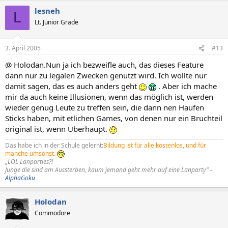
lesneh
L
Lt. Junior Grade
3. April 2005
#13
@ Holodan.Nun ja ich bezweifle auch, das dieses Feature
dann nur zu legalen Zwecken genutzt wird. Ich wollte nur
damit sagen, das es auch anders geht
. Aber ich mache
mir da auch keine Illusionen, wenn das möglich ist, werden
wieder genug Leute zu treffen sein, die dann nen Haufen
Sticks haben, mit etlichen Games, von denen nur ein Bruchteil
original ist, wenn Überhaupt.
Das habe ich in der Schule gelernt:
Bildung ist für alle kostenlos, und für
manche umsonst.
„LOL Lanparties?!
Junge die sind am Aussterben, kaum jemand geht mehr auf eine Lanparty“ –
AlphaGoku
Holodan
Commodore