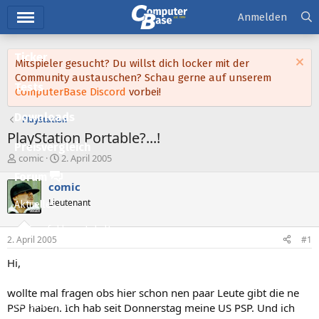
Hauptmenü
Anmelden
Ticker
Mitspieler gesucht? Du willst dich locker mit der
Community austauschen? Schau gerne auf unserem
Tests
ComputerBase Discord
vorbei!
Downloads
PlayStation
PlayStation Portable?...!
Preisvergleich
E
E
comic
2. April 2005
r
r
Forum
s
s
comic
t
t
Lieutenant
Aktuelles
e
e
l
l
Empfohlene Inhalte
l
l
2. April 2005
#1
e
t
Neue Beiträge
r
a
Hi,
m
Neueste Aktivitäten
wollte mal fragen obs hier schon nen paar Leute gibt die ne
Leserartikel
PSP haben. Ich hab seit Donnerstag meine US PSP. Und ich