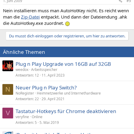
1. Juni 2009
#9
Nein installieren muss man AutoHotKey nicht. Es reicht wenn
man die
Zip-Datei
entpackt. Und dann der Dateiendung .ahk
die AutoHotkey.exe zuordnet.
Du musst dich einloggen oder registrieren, um hier zu antworten.
Ähnliche Themen
Plug n Play Upgrade von 16GB auf 32GB
weedox
Arbeitsspeicher
Antworten
12
11. April 2023
Neuer Plug n Play Switch?
N
NoRegister
Heimnetzwerke und Internethardware
Antworten
22
29. April 2021
Tastatur-Hotkeys für Chrome deaktivieren
V
veryfine
Online
Antworten
5
5. Mai 2019