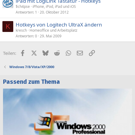
iPad mit LogiLink Tastatur - Hotkeys
$ch4pse
iPhone, iPod, iPad und iOS
Antworten
1
20. Oktober 2012
Hotkeys von Logitech UltraX ändern
K
kresch
Homeoffice und Arbeitsplatz
Antworten
0
29. Mai 2009
Facebook
X (Twitter)
Bluesky
Reddit
WhatsApp
E-Mail
Link
Teilen:
Windows 7/8/Vista/XP/2000
Passend zum Thema