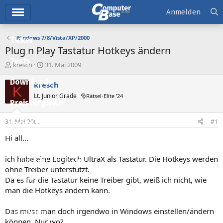
Hauptmenü
Anmelden
Windows 7/8/Vista/XP/2000
Ticker
Plug n Play Tastatur Hotkeys ändern
Tests
E
E
kresch
31. Mai 2009
r
r
Downloads
s
s
kresch
K
t
t
Lt. Junior Grade
🎅Rätsel-Elite ’24
e
e
Preisvergleich
l
l
l
l
31. Mai 2009
#1
Forum
e
t
r
a
Hi all...
Aktuelles
m
ich habe eine Logitech UltraX als Tastatur. Die Hotkeys werden
Empfohlene Inhalte
ohne Treiber unterstützt.
Neue Beiträge
Da es für die Tastatur keine Treiber gibt, weiß ich nicht, wie
man die Hotkeys ändern kann.
Neueste Aktivitäten
Das muss man doch irgendwo in Windows einstellen/ändern
Leserartikel
können. Nur wo?