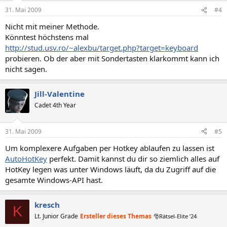
31. Mai 2009
#4
Nicht mit meiner Methode.
Könntest höchstens mal
http://stud.usv.ro/~alexbu/target.php?target=keyboard
probieren. Ob der aber mit Sondertasten klarkommt kann ich
nicht sagen.
Jill-Valentine
Cadet 4th Year
31. Mai 2009
#5
Um komplexere Aufgaben per Hotkey ablaufen zu lassen ist
AutoHotKey
perfekt. Damit kannst du dir so ziemlich alles auf
HotKey legen was unter Windows läuft, da du Zugriff auf die
gesamte Windows-API hast.
kresch
K
Lt. Junior Grade
Ersteller dieses Themas
🎅Rätsel-Elite ’24