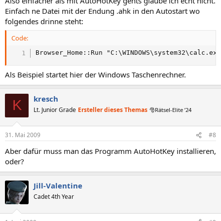
Also einfacher als mit AutoHotKey gehts glaube ich echt nicht.
Einfach ne Datei mit der Endung .ahk in den Autostart wo
folgendes drinne steht:
Code:
Browser_Home::Run "C:\WINDOWS\system32\calc.ex
Als Beispiel startet hier der Windows Taschenrechner.
kresch
K
Lt. Junior Grade
Ersteller dieses Themas
🎅Rätsel-Elite ’24
31. Mai 2009
#8
Aber dafür muss man das Programm AutoHotKey installieren,
oder?
Jill-Valentine
Cadet 4th Year