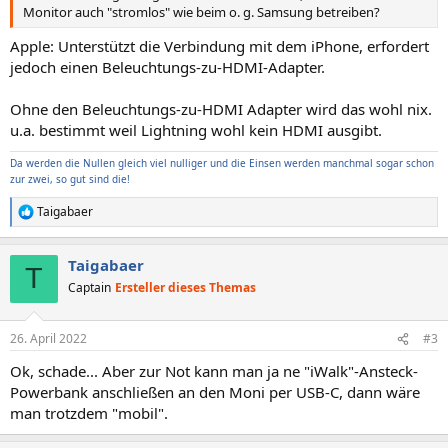
Monitor auch "stromlos" wie beim o. g. Samsung betreiben?
Apple: Unterstützt die Verbindung mit dem iPhone, erfordert
jedoch einen Beleuchtungs-zu-HDMI-Adapter.
Ohne den Beleuchtungs-zu-HDMI Adapter wird das wohl nix.
u.a. bestimmt weil Lightning wohl kein HDMI ausgibt.
Da werden die Nullen gleich viel nulliger und die Einsen werden manchmal sogar schon
zur zwei, so gut sind die!
Taigabaer
R
e
a
Taigabaer
k
T
t
Captain
Ersteller dieses Themas
i
o
n
26. April 2022
#3
e
n
Ok, schade... Aber zur Not kann man ja ne "iWalk"-Ansteck-
:
Powerbank anschließen an den Moni per USB-C, dann wäre
man trotzdem "mobil".