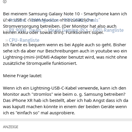
Regeln
Bei meinem Samsung Galaxy Note 10 - Smartphone kann ich
über USB-C diesen Monitor ohne zusätzliche
Podcast
RAMageddon
RTX 5000 „Deals“
Stromversorgung betreiben. (Der Monitor hat also auch
RX 9000 „Deals“
Ideale Gaming-PCs
GPU-Rangliste
keinen Akku oder sowas drin). Funktioniert super.
CPU-Rangliste
Ich fände es bequem wenn es bei Apple auch so geht. Bisher
sehe ich da aber nur Beschreibungen auch in youtube wo ein
Lightning-(mini-)HDMI-Adapter benutzt wird, was nicht ohne
zusätzliche Stromquelle funktioniert.
Meine Frage lautet:
Wenn ich ein Lightning-USB-C-Kabel verwende, kann ich den
Monitor auch "stromlos" wie beim o. g. Samsung betreiben?
Das iPhone XR hab ich bestellt, aber ich hab Angst dass ich da
was kaputt machen könnte in einem der beiden Geräte wenn
ich es "einfach so" mal ausprobiere.