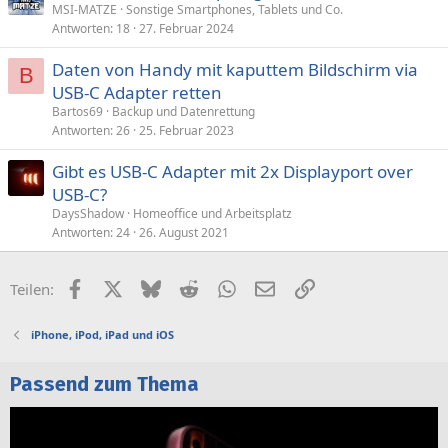
MSI-MATZE
Sonstige Smartphones, Tablets und Co.
Antworten
18
27. Februar 2024
Daten von Handy mit kaputtem Bildschirm via
B
USB-C Adapter retten
Bartos69
Backup und Datenrettung
Antworten
26
25. Februar 2023
Gibt es USB-C Adapter mit 2x Displayport over
USB-C?
DaysShadow
Homeoffice und Arbeitsplatz
Antworten
24
26. August 2021
Facebook
X (Twitter)
Bluesky
Reddit
WhatsApp
E-Mail
Link
Teilen:
iPhone, iPod, iPad und iOS
Passend zum Thema