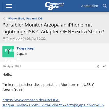
Hauptmenü
Anmelden
iPhone, iPod, iPad und iOS
Ticker
Portabler Monitor Arzopa an iPhone mit
Tests
Lightning/USB-C-Adapter OHNE extra Strom?
E
E
Taigabaer
26. April 2022
Downloads
r
r
s
s
Taigabaer
T
Preisvergleich
t
t
Captain
e
e
l
l
Forum
l
l
26. April 2022
#1
e
t
Aktuelles
r
a
Hallo,
m
Empfohlene Inhalte
Ihr kennt ja sicher diese portablen Monitore mit USB-C-
Neue Beiträge
Anschlüssen:
Neueste Aktivitäten
https://www.amazon.de/ARZOPA-
Leserartikel
Tragba...r&qid=1650982794&sprefix=arzopa,aps,72&sr=8-5