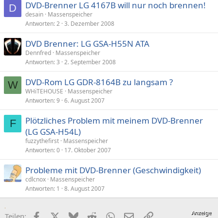
DVD-Brenner LG 4167B will nur noch brennen!
D
desain
Massenspeicher
Antworten
2
3. Dezember 2008
DVD Brenner: LG GSA-H55N ATA
Dennfred
Massenspeicher
Antworten
3
2. September 2008
DVD-Rom LG GDR-8164B zu langsam ?
W
WHiTEHOUSE
Massenspeicher
Antworten
9
6. August 2007
Plötzliches Problem mit meinem DVD-Brenner
F
(LG GSA-H54L)
fuzzythefirst
Massenspeicher
Antworten
0
17. Oktober 2007
Probleme mit DVD-Brenner (Geschwindigkeit)
cdlcnox
Massenspeicher
Antworten
1
8. August 2007
Facebook
X (Twitter)
Bluesky
Reddit
WhatsApp
E-Mail
Link
Teilen: