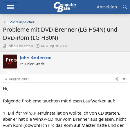
Hauptmenü
Anmelden
Massenspeicher
Ticker
Probleme mit DVD-Brenner (LG H54N) und
Tests
DVD-Rom (LG H30N)
E
E
John Anderton
14. August 2007
Downloads
r
r
s
s
John Anderton
J
Preisvergleich
t
t
Lt. Junior Grade
e
e
l
l
Forum
l
l
14. August 2007
#1
e
t
Aktuelles
r
a
Hi,
m
Empfohlene Inhalte
folgende Probleme tauchten mit diesen Laufwerken auf:
Neue Beiträge
1. Bei der WinXP-Neuinstallation wollte ich von CD starten,
Neueste Aktivitäten
aber er hat die WinXP-CD nur vom Brenner aus gelesen, nicht
Leserartikel
vom Rom (obwohl ich iirc das Rom auf Master hatte und den