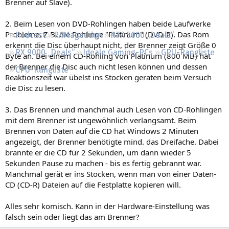
Brenner auf Slave).
Regeln
2. Beim Lesen von DVD-Rohlingen haben beide Laufwerke
Probleme. Z.B. die Rohlinge "Platinum" (DVD-R). Das Rom
Podcast
RAMageddon
RTX 5000 „Deals“
erkennt die Disc überhaupt nicht, der Brenner zeigt Größe 0
RX 9000 „Deals“
Ideale Gaming-PCs
GPU-Rangliste
Byte an. Bei einem CD-Rohling von Platinum (800 MB) hat
der Brenner die Disc auch nicht lesen können und dessen
CPU-Rangliste
Reaktionszeit war übelst ins Stocken geraten beim Versuch
die Disc zu lesen.
3. Das Brennen und manchmal auch Lesen von CD-Rohlingen
mit dem Brenner ist ungewöhnlich verlangsamt. Beim
Brennen von Daten auf die CD hat Windows 2 Minuten
angezeigt, der Brenner benötigte mind. das Dreifache. Dabei
brannte er die CD für 2 Sekunden, um dann wieder 5
Sekunden Pause zu machen - bis es fertig gebrannt war.
Manchmal gerät er ins Stocken, wenn man von einer Daten-
CD (CD-R) Dateien auf die Festplatte kopieren will.
Alles sehr komisch. Kann in der Hardware-Einstellung was
falsch sein oder liegt das am Brenner?