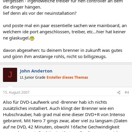
vergessen - irgendwelche treiber für nen controller an dem
die dinger hängen.
lief denn als vor der neuinstallation?
und poste mal ein paar essentielle sachen wie mainboard, an
welchem ide port angeschlossen, treiber, etc...hier hat keiner
ne glaskugel.
davon abgesehen: tu deinem brenner in zukunft was gutes
und gönn ihm anstänige rohls, nicht so billigzeugs.
John Anderton
J
Lt. Junior Grade
Ersteller dieses Themas
15. August 2007
#4
Also für DVD-Laufwerk und -Brenner hab ich nichts
zusätzliches installiert. Auch klingt der Brenner wie ein
Hubschrauber, hab grad mal eine dieser DVD+R von Intenso
gebrannt. Mit Nero 7 gings zwar, aber viel zu langsam (Daten
auf ne DVD, 42 Minuten, obwohl 16fache Gechwindigkeit