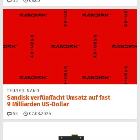
Kommentare
55
08:00
TEURER NAND
Sandisk verfünffacht Umsatz auf fast
9 Milliarden US-Dollar
Kommentare
53
07.08.2026