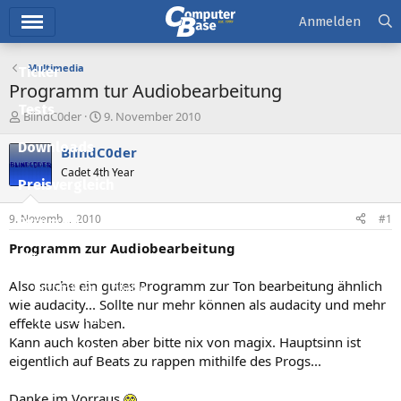
Hauptmenü
Anmelden
Multimedia
Ticker
Programm tur Audiobearbeitung
Tests
E
E
BlindC0der
9. November 2010
r
r
Downloads
s
s
BlindC0der
t
t
Cadet 4th Year
e
e
Preisvergleich
l
l
l
l
9. November 2010
#1
Forum
e
t
r
a
Programm zur Audiobearbeitung
Aktuelles
m
Also suche ein gutes Programm zur Ton bearbeitung ähnlich
Empfohlene Inhalte
wie audacity... Sollte nur mehr können als audacity und mehr
Neue Beiträge
effekte usw haben.
Kann auch kosten aber bitte nix von magix. Hauptsinn ist
Neueste Aktivitäten
eigentlich auf Beats zu rappen mithilfe des Progs...
Leserartikel
Danke im Vorraus