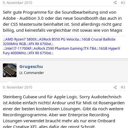
9. November 2010
#2
Sehr gute Programme für die Soundbearbeitung sind von
Adobe - Audition 3.0 oder das neue Soundbooth das auch in
der CS5 Mastersuite beinhaltet ist. Sind allerdings nicht ganz
billiig, und keinesfalls vergleichbar mit sowas wie von Magix
.:.AMD Ryzen7 5800X.:.ASRock B550 PG Velocita.:.16GB Crucial Ballistix
3200MHz RGB.:.XFX RX 6700xt.:.
.:.Intel I7-11700KF.:.AsRock Z590 Phantom Gaming ITX-TB4.:.16GB HyperX
Fury 4000MHz.:.XFX RX 6750xt.:.
Grugeschu
Lt. Commander
9. November 2010
#3
Steinberg Cubase und für Apple Logic. Sorry Audiotechnisch
ist Adobe einfach nichts! Ardour und für Midi ist Rosengarden
einer der besten kostenlosen Lösungen. Gibt da noch weitere
Recordingprogramme. Aber wer Enterprise Recording
Lösungen verwendet braucht mehr als nur eine Onboard
oder Creative XFI, alles dafür der reinst Schrott.