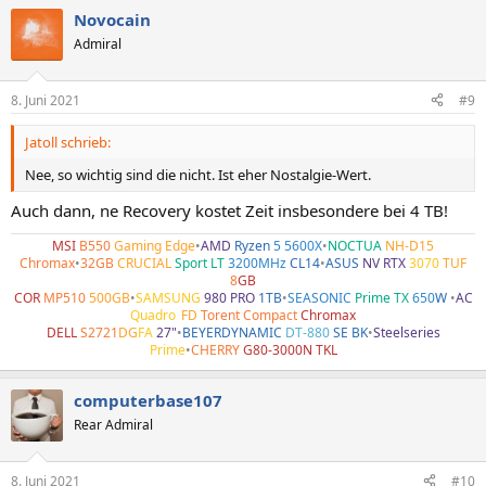
Novocain
Admiral
8. Juni 2021
#9
Jatoll schrieb:
Nee, so wichtig sind die nicht. Ist eher Nostalgie-Wert.
Auch dann, ne Recovery kostet Zeit insbesondere bei 4 TB!
MSI
B550
Gaming Edge
•
AMD
Ryzen
5 5600X
•
NOCTUA
NH-D15
Chromax
•
32GB
CRUCIAL
Sport LT
3200MHz
CL14
•
ASUS
NV RTX
3070
TUF
8
GB
COR
MP510
500GB
•
SAMSUNG
980 PRO
1TB
•
SEASONIC
Prime TX
650
W
•
AC
Quadro
•
FD
Torent Compact
Chromax
DELL
S2721
DG
FA
27"
•
BEYERDYNAMIC
DT-880
SE BK
•
Steelseries
Prime
•
CHERRY
G80-3000N TKL
computerbase107
Rear Admiral
8. Juni 2021
#10