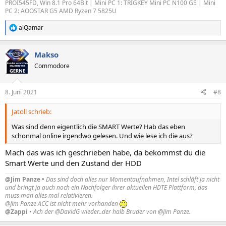
PROI545FD, Win 8.1 Pro 64Bit | Mini PC 1: TRIGKEY Mini PC N100 G5 | Mini
PC 2: AOOSTAR G5 AMD Ryzen 7 5825U
alQamar
R
e
a
Makso
k
t
Commodore
i
o
n
8. Juni 2021
#8
e
n
Jatoll schrieb:
:
Was sind denn eigentlich die SMART Werte? Hab das eben
schonmal online irgendwo gelesen. Und wie lese ich die aus?
Mach das was ich geschrieben habe, da bekommst du die
Smart Werte und den Zustand der HDD
@Jim Panze •
Das sind doch alles nur Momentaufnahmen, Intel schläft ja nicht
und bringt ja auch noch ein Nachfolger ihrer aktuellen HDTE Plattform, das
muss man alles mal relativieren.
@Jim Panze ACC ist nicht mehr vorhanden
@Zappi
•
Ach der @DavidG wieder..der halb Bruder von @Jim Panze.