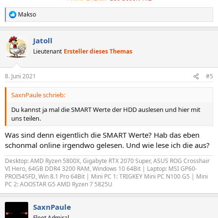
Makso
R
e
a
Jatoll
k
t
Lieutenant
Ersteller dieses Themas
i
o
n
8. Juni 2021
#5
e
n
SaxnPaule schrieb:
:
Du kannst ja mal die SMART Werte der HDD auslesen und hier mit
uns teilen.
Was sind denn eigentlich die SMART Werte? Hab das eben
schonmal online irgendwo gelesen. Und wie lese ich die aus?
Desktop: AMD Ryzen 5800X, Gigabyte RTX 2070 Super, ASUS ROG Crosshair
VI Hero, 64GB DDR4 3200 RAM, Windows 10 64Bit | Laptop: MSI GP60-
PROI545FD, Win 8.1 Pro 64Bit | Mini PC 1: TRIGKEY Mini PC N100 G5 | Mini
PC 2: AOOSTAR G5 AMD Ryzen 7 5825U
SaxnPaule
Fleet Admiral