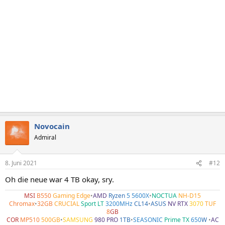
Novocain
Admiral
8. Juni 2021
#12
Oh die neue war 4 TB okay, sry.
MSI
B550
Gaming Edge
•
AMD
Ryzen
5 5600X
•
NOCTUA
NH-D15
Chromax
•
32GB
CRUCIAL
Sport LT
3200MHz
CL14
•
ASUS
NV RTX
3070
TUF
8
GB
COR
MP510
500GB
•
SAMSUNG
980 PRO
1TB
•
SEASONIC
Prime TX
650
W
•
AC