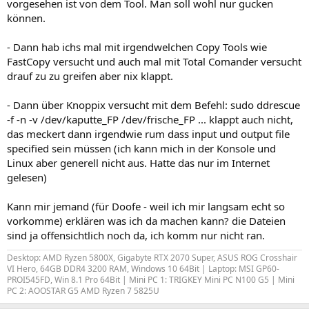
vorgesehen ist von dem Tool. Man soll wohl nur gucken
können.
- Dann hab ichs mal mit irgendwelchen Copy Tools wie
FastCopy versucht und auch mal mit Total Comander versucht
drauf zu zu greifen aber nix klappt.
- Dann über Knoppix versucht mit dem Befehl: sudo ddrescue
-f -n -v /dev/kaputte_FP /dev/frische_FP ... klappt auch nicht,
das meckert dann irgendwie rum dass input und output file
specified sein müssen (ich kann mich in der Konsole und
Linux aber generell nicht aus. Hatte das nur im Internet
gelesen)
Kann mir jemand (für Doofe - weil ich mir langsam echt so
vorkomme) erklären was ich da machen kann? die Dateien
sind ja offensichtlich noch da, ich komm nur nicht ran.
Desktop: AMD Ryzen 5800X, Gigabyte RTX 2070 Super, ASUS ROG Crosshair
VI Hero, 64GB DDR4 3200 RAM, Windows 10 64Bit | Laptop: MSI GP60-
PROI545FD, Win 8.1 Pro 64Bit | Mini PC 1: TRIGKEY Mini PC N100 G5 | Mini
PC 2: AOOSTAR G5 AMD Ryzen 7 5825U