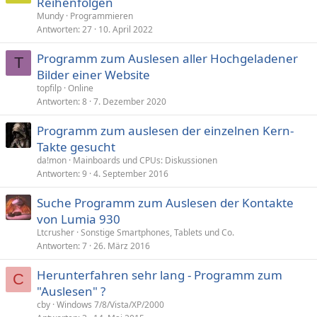
Reihenfolgen
s
a
Mundy
Programmieren
p
g
Antworten
27
10. April 2022
e
e
Programm zum Auslesen aller Hochgeladener
r
T
Bilder einer Website
r
t
topfilp
Online
Antworten
8
7. Dezember 2020
Programm zum auslesen der einzelnen Kern-
Takte gesucht
da!mon
Mainboards und CPUs: Diskussionen
Antworten
9
4. September 2016
Suche Programm zum Auslesen der Kontakte
von Lumia 930
Ltcrusher
Sonstige Smartphones, Tablets und Co.
Antworten
7
26. März 2016
Herunterfahren sehr lang - Programm zum
C
"Auslesen" ?
cby
Windows 7/8/Vista/XP/2000