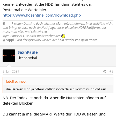
kenne. Entweder ist die HDD hin dann steht es da.
Poste mal die Werte hier.
https://www.hdsentinel.com/download.php
@Jim Panze •
Das sind doch alles nur Momentaufnahmen, Intel schläft ja nicht
und bringt ja auch noch ein Nachfolger ihrer aktuellen HDTE Plattform, das
muss man alles mal relativieren.
@Jim Panze ACC ist nicht mehr vorhanden
@Zappi
•
Ach der @DavidG wieder..der halb Bruder von @Jim Panze.
SaxnPaule
Fleet Admiral
8. Juni 2021
#3
Jatoll schrieb:
die Dateien sind ja offensichtlich noch da, ich komm nur nicht ran.
Nö. Der Index ist noch da. Aber die Nutzdaten hängen auf
defekten Blöcken.
Du kannst ja mal die SMART Werte der HDD auslesen und