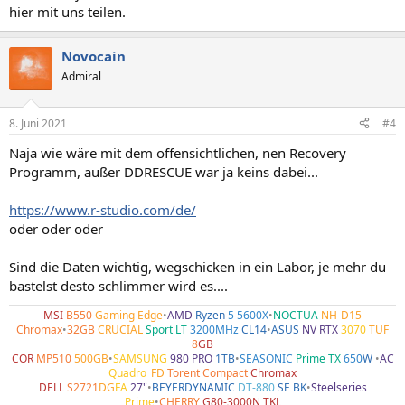
hier mit uns teilen.
Novocain
Admiral
8. Juni 2021
#4
Naja wie wäre mit dem offensichtlichen, nen Recovery
Programm, außer DDRESCUE war ja keins dabei...
https://www.r-studio.com/de/
oder oder oder
Sind die Daten wichtig, wegschicken in ein Labor, je mehr du
bastelst desto schlimmer wird es....
MSI
B550
Gaming Edge
•
AMD
Ryzen
5 5600X
•
NOCTUA
NH-D15
Chromax
•
32GB
CRUCIAL
Sport LT
3200MHz
CL14
•
ASUS
NV RTX
3070
TUF
8
GB
COR
MP510
500GB
•
SAMSUNG
980 PRO
1TB
•
SEASONIC
Prime TX
650
W
•
AC
Quadro
•
FD
Torent Compact
Chromax
DELL
S2721
DG
FA
27"
•
BEYERDYNAMIC
DT-880
SE BK
•
Steelseries
Prime
•
CHERRY
G80-3000N TKL