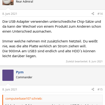
t
Rear Admiral
i
o
n
8. Juni 2021
#14
e
n
Die USB-Adapter verwenden unterschiedliche Chip-Sätze und
:
da kann der Wechsel von einem Produkt zum Anderen schon
einen Unterschied ausmachen.
Immer welche nehmen mit zusätzlichem Netzteil. Du weißt
nie, was die alte Platte wirklich an Strom ziehen will.
Die 900mA am USB3 sind endlich und alte HDD´s können
leicht darüber liegen.
Zuletzt bearbeitet:
8. Juni 2021
Pym
Commander
8. Juni 2021
#15
computerbase107 schrieb: