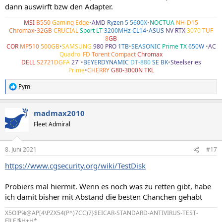
dann auswirft bzw den Adapter.
MSI
B550
Gaming Edge
•
AMD
Ryzen
5 5600X
•
NOCTUA
NH-D15
Chromax
•
32GB
CRUCIAL
Sport LT
3200MHz
CL14
•
ASUS
NV RTX
3070
TUF
8
GB
COR
MP510
500GB
•
SAMSUNG
980 PRO
1TB
•
SEASONIC
Prime TX
650
W
•
AC
Quadro
•
FD
Torent Compact
Chromax
DELL
S2721
DG
FA
27"
•
BEYERDYNAMIC
DT-880
SE BK
•
Steelseries
Prime
•
CHERRY
G80-3000N TKL
Pym
R
e
a
madmax2010
k
t
Fleet Admiral
i
o
n
8. Juni 2021
#17
e
n
https://www.cgsecurity.org/wiki/TestDisk
:
Probiers mal hiermit. Wenn es noch was zu retten gibt, habe
ich damit bisher mit Abstand die besten Chanchen gehabt
X5O!P%@AP[4\PZX54(P^)7CC)7}$EICAR-STANDARD-ANTIVIRUS-TEST-
FILE!$H+H*