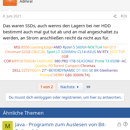
Admiral
8. Juni 2021
#20
Das waren SSDs, auch wenns den Lagern bei ner HDD
bestimmt auch mal gut tut ab und an mal angeschaltet zu
werden, an Strom anschließen reicht da nicht aus für.
MSI
B550
Gaming Edge
•
AMD
Ryzen
5 5600X
•
NOCTUA
NH-D15
Chromax
•
32GB
CRUCIAL
Sport LT
3200MHz
CL14
•
ASUS
NV RTX
3070
TUF
8
GB
COR
MP510
500GB
•
SAMSUNG
980 PRO
1TB
•
SEASONIC
Prime TX
650
W
•
AC
Quadro
•
FD
Torent Compact
Chromax
DELL
S2721
DG
FA
27"
•
BEYERDYNAMIC
DT-880
SE BK
•
Steelseries
Prime
•
CHERRY
G80-3000N TKL
Letzte
1 von 2
Nächste
Du musst dich einloggen oder registrieren, um hier zu antworten.
Ähnliche Themen
G
F
Java - Programm zum Auslesen von Bit-
M
e
r