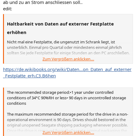
ab und zu an Strom anschliessen soll..
edit:
Haltbarkeit von Daten auf externer Festplatte
erhöhen
Nicht mal eine Festplatte, die ungenutzt im Schrank liegt, ist
unsterblich. Einmal pro Quartal oder mindestens einmal jährlich
sollten Sie jede Festplatte für einige Stunden an den PC anschließen.
Zum Vergrößern anklicken....
Das Schmiermittel in den Lagern der Festplatte verharzt und
https://de.wikibooks.org/wiki/Daten...on_Daten_auf_externer
wird hart, wenn die Festplatte lange nicht benutzt wird.
_Festplatte_erh.C3.B6hen
Es kommt zur Degeneration von Elektrolytkondensatoren,
wenn sie lange Zeit nicht benutzt werden.
Die Magnetisierung der Bits auf der Festplatte lässt
The recommended storage period:•1 year under controlled
allmählich nach und muss deshalb von Zeit zu Zeit
conditions of 34°C 90%RH or less• 90 days in uncontrolled storage
aufgefrischt werden. Die Auffrischung geschieht, wenn die
conditions
Daten neu geschrieben werden.
The maximum recommended storage period for the drive in a non-
operational environment is 90 days. Drives should bestored in the
original unopened Seagate shipping packaging whenever possible.
Once the drive is removed from theSeagate original packaging the
Zum Vergrößern anklicken....