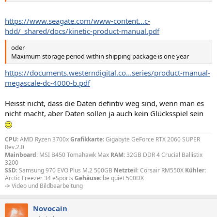
recommended maximum period between drive operation cycles is
30 days. During anystorage period the drive non-operational
temperature, humidity, wet bulb, atmospheric conditions, shock,
https://www.seagate.com/www-content...c-
vibration,magnetic and electrical field specifications should be
hdd/_shared/docs/kinetic-product-manual.pdf
followed
oder
Maximum storage period within shipping package is one year
https://documents.westerndigital.co...series/product-manual-
megascale-dc-4000-b.pdf
Heisst nicht, dass die Daten defintiv weg sind, wenn man es
nicht macht, aber Daten sollen ja auch kein Glücksspiel sein
CPU
: AMD Ryzen 3700x
Grafikkarte
: Gigabyte GeForce RTX 2060 SUPER
Rev.2.0
Mainboard
: MSI B450 Tomahawk Max
RAM
: 32GB DDR 4 Crucial Ballistix
3200
SSD
: Samsung 970 EVO Plus M.2 500GB
Netzteil
: Corsair RM550X
Kühler:
Arctic Freezer 34 eSports
Gehäuse:
be quiet 500DX
->
Video und Bildbearbeitung
Novocain