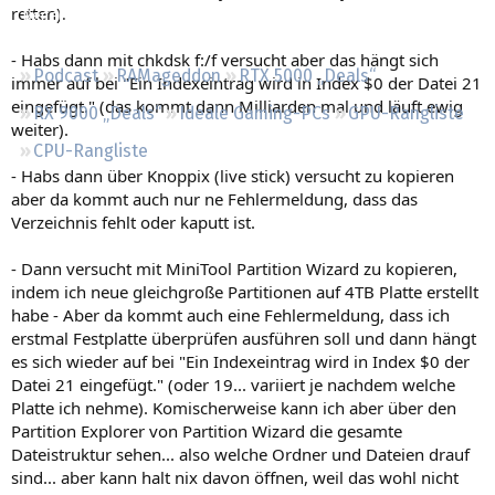
retten).
Regeln
- Habs dann mit chkdsk f:/f versucht aber das hängt sich
Podcast
RAMageddon
RTX 5000 „Deals“
immer auf bei "Ein Indexeintrag wird in Index $0 der Datei 21
eingefügt." (das kommt dann Milliarden mal und läuft ewig
RX 9000 „Deals“
Ideale Gaming-PCs
GPU-Rangliste
weiter).
CPU-Rangliste
- Habs dann über Knoppix (live stick) versucht zu kopieren
aber da kommt auch nur ne Fehlermeldung, dass das
Verzeichnis fehlt oder kaputt ist.
- Dann versucht mit MiniTool Partition Wizard zu kopieren,
indem ich neue gleichgroße Partitionen auf 4TB Platte erstellt
habe - Aber da kommt auch eine Fehlermeldung, dass ich
erstmal Festplatte überprüfen ausführen soll und dann hängt
es sich wieder auf bei "Ein Indexeintrag wird in Index $0 der
Datei 21 eingefügt." (oder 19... variiert je nachdem welche
Platte ich nehme). Komischerweise kann ich aber über den
Partition Explorer von Partition Wizard die gesamte
Dateistruktur sehen... also welche Ordner und Dateien drauf
sind... aber kann halt nix davon öffnen, weil das wohl nicht