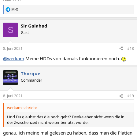
M-X
R
e
a
Sir Galahad
k
S
t
Gast
i
o
n
8. Juni 2021
#18
e
n
@werkam
Meine HDDs von damals funktionieren noch.
:
Thorque
Commander
8. Juni 2021
#19
werkam schrieb:
Und Du glaubst das die noch geht? Denke eher nicht wenn die in
der Zwischenzeit nicht weiter benutzt wurde.
genau, ich meine mal gelesen zu haben, dass man die Platten