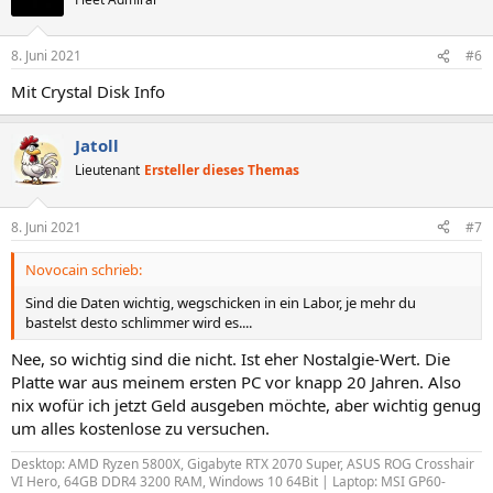
8. Juni 2021
#6
Mit Crystal Disk Info
Jatoll
Lieutenant
Ersteller dieses Themas
8. Juni 2021
#7
Novocain schrieb:
Sind die Daten wichtig, wegschicken in ein Labor, je mehr du
bastelst desto schlimmer wird es....
Nee, so wichtig sind die nicht. Ist eher Nostalgie-Wert. Die
Platte war aus meinem ersten PC vor knapp 20 Jahren. Also
nix wofür ich jetzt Geld ausgeben möchte, aber wichtig genug
um alles kostenlose zu versuchen.
Desktop: AMD Ryzen 5800X, Gigabyte RTX 2070 Super, ASUS ROG Crosshair
VI Hero, 64GB DDR4 3200 RAM, Windows 10 64Bit | Laptop: MSI GP60-