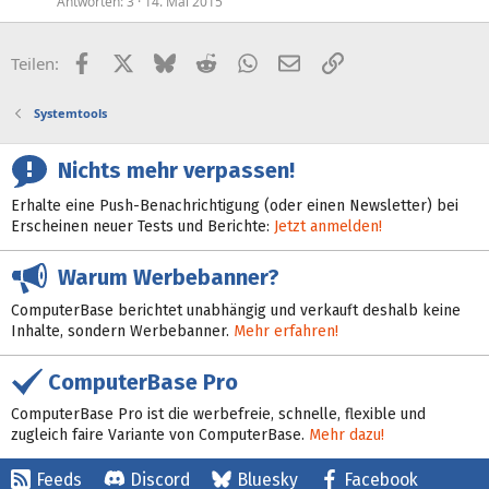
Antworten
3
14. Mai 2015
Facebook
X (Twitter)
Bluesky
Reddit
WhatsApp
E-Mail
Link
Teilen:
Systemtools
Nichts mehr verpassen!
Erhalte eine Push-Benachrichtigung (oder einen Newsletter) bei
Erscheinen neuer Tests und Berichte:
Jetzt anmelden!
Warum Werbebanner?
ComputerBase berichtet unabhängig und verkauft deshalb keine
Inhalte, sondern Werbebanner.
Mehr erfahren!
ComputerBase Pro
ComputerBase Pro ist die werbefreie, schnelle, flexible und
zugleich faire Variante von ComputerBase.
Mehr dazu!
Feeds
Discord
Bluesky
Facebook