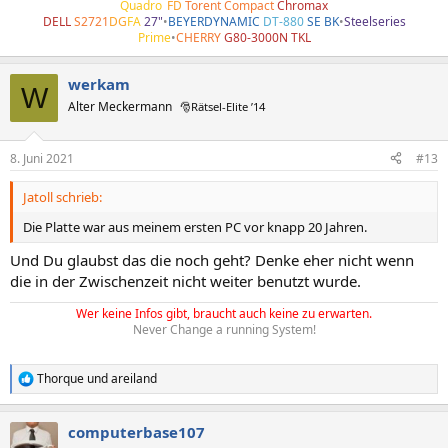
Quadro
•
FD
Torent Compact
Chromax
DELL
S2721
DG
FA
27"
•
BEYERDYNAMIC
DT-880
SE BK
•
Steelseries
Prime
•
CHERRY
G80-3000N TKL
werkam
W
Alter Meckermann
🎅Rätsel-Elite ’14
8. Juni 2021
#13
Jatoll schrieb:
Die Platte war aus meinem ersten PC vor knapp 20 Jahren.
Und Du glaubst das die noch geht? Denke eher nicht wenn
die in der Zwischenzeit nicht weiter benutzt wurde.
Wer keine Infos gibt, braucht auch keine zu erwarten.
Never Change a running System!
Thorque
und
areiland
R
e
a
computerbase107
k