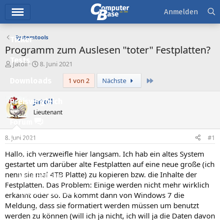
Hauptmenü
Anmelden
Systemtools
Ticker
Programm zum Auslesen "toter" Festplatten?
Tests
E
E
Jatoll
8. Juni 2021
r
r
Letzte
Downloads
1 von 2
Nächste
s
s
t
t
e
e
Jatoll
Preisvergleich
l
l
Lieutenant
l
l
Forum
e
t
r
a
8. Juni 2021
#1
Aktuelles
m
Hallo, ich verzweifle hier langsam. Ich hab ein altes System
Empfohlene Inhalte
gestartet um darüber alte Festplatten auf eine neue große (ich
nenn sie mal 4TB Platte) zu kopieren bzw. die Inhalte der
Neue Beiträge
Festplatten. Das Problem: Einige werden nicht mehr wirklich
Neueste Aktivitäten
erkannt oder so. Da kommt dann von Windows 7 die
Meldung, dass sie formatiert werden müssen um benutzt
Leserartikel
werden zu können (will ich ja nicht, ich will ja die Daten davon