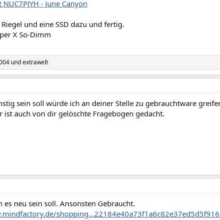
it NUC7PJYH - June Canyon
Riegel und eine SSD dazu und fertig.
yper X So-Dimm
004
und
extrawelt
stig sein soll würde ich an deiner Stelle zu gebrauchtware greif
r ist auch von dir gelöschte Fragebogen gedacht.
 es neu sein soll. Ansonsten Gebraucht.
w.mindfactory.de/shopping...22184e40a73f1a6c82e37ed5d5f91