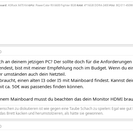
oard:
ASRock X470 K4
GPU:
PowerColor RX 6600 Fighter 8GB
RAM:
4*16GB DDR4-2400
PSU:
BQ E11-450W
0
ich an deinem jetzigen PC? Der sollte doch für die Anforderunge
endest, bist mit meiner Empfehlung noch im Budget. Wenn du ein
er umständen auch dein Netzteil.
raucht, einen alten I3 oder I5 mit Mainboard findest. Kannst de
mit ca. 50€ was passendes finden können.
inem Mainboard musst du beachten das dein Monitor HDMI brau
chen zu diskutieren ist wie gegen eine Taube Schach zu spielen: Egal wie gut Du
das Brett kacken und herumstolzieren, als hätte sie gewonnen.
0