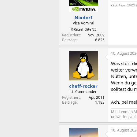
CPU:
Ryzen 2700X
B
Nixdorf
Vice Admiral
🎅Rätsel-Elite ’25
Registriert
Nov. 2009
Beiträge
6.825
10. August 202
Was stört d
weiter verw
Nutzen, unt
Wenn du geb
cheff-rocker
solltest du 
Lt. Commander
Registriert
Apr. 2011
Ach, bei me
Beiträge
1.183
Mit dummen Mens
umwerfen, auf 
10. August 202