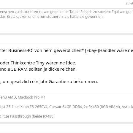
Zule
chen zu diskutieren ist wie gegen eine Taube Schach zu spielen: Egal wie gut Du
das Brett kacken und herumstolzieren, als hätte sie gewonnen.
hter Business-PC von nem gewerblichen* (Ebay-)Händler wäre ne 
 oder Thinkcentre Tiny wären ne Idee.
und 8GB RAM sollten ja dicke reichen.
, um gesetzlich ein Jahr Garantie zu bekommen.
Gen3 AMD, Macbook Pro M1
rbst 25: Intel Xeon E5-2650V4, Corsair 64GB DDR4, 2x RX480 (8GB VRAM), Asroc
r
PCIe Passthrough (beide RX480)