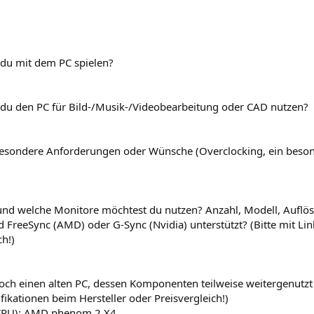
 du mit dem PC spielen?
 du den PC für Bild-/Musik-/Videobearbeitung oder CAD nutzen?
besondere Anforderungen oder Wünsche (Overclocking, ein beson
 und welche Monitore möchtest du nutzen? Anzahl, Modell, Auflö
d FreeSync (AMD) oder G-Sync (Nvidia) unterstützt? (Bitte mit Li
ch!)
noch einen alten PC, dessen Komponenten teilweise weitergenutzt
fikationen beim Hersteller oder Preisvergleich!)
(CPU): AMD phenom 2 X4