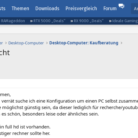
sts
Themen
Downloads
Preisvergleich
Forum
A
RAMageddon
RTX 5000 „Deals“
RX 9000 „Deals“
Ideale Gamin
er
Desktop-Computer
Desktop-Computer: Kaufberatung
cht
mmen,
el verrät suche ich eine Konfiguration um einen PC selbst zusamm
e möglichst günstig sein, da dieser lediglich für recherche/youtu
es schön, besonders leise oder ähnliches sein.
in full hd ist vorhanden.
tiger rechner sollte her.