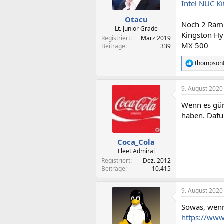
n
Intel NUC K
e
n
Otacu
Noch 2 Ram 
:
Lt. Junior Grade
Kingston H
Registriert
März 2019
MX 500
Beiträge
339
thompson
R
e
a
9. August 2020
k
t
Wenn es gün
i
o
haben. Dafü
n
e
n
Coca_Cola
:
Fleet Admiral
Registriert
Dez. 2012
Beiträge
10.415
9. August 2020
Sowas, wenn
https://ww