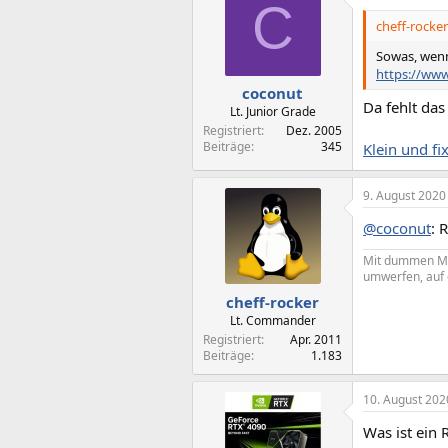
C
cheff-rocker
Sowas, wenn
https://ww
coconut
Da fehlt das
Lt. Junior Grade
Registriert
Dez. 2005
Beiträge
345
Klein und fi
9. August 2020
@coconut
: 
Mit dummen Mens
umwerfen, auf 
cheff-rocker
Lt. Commander
Registriert
Apr. 2011
Beiträge
1.183
10. August 202
Was ist ein 