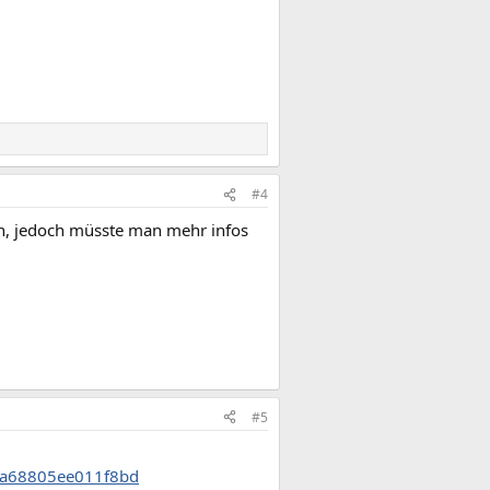
#4
en, jedoch müsste man mehr infos
#5
6a68805ee011f8bd