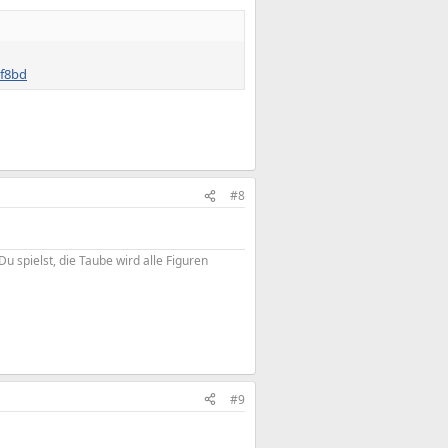
1f8bd
#8
 spielst, die Taube wird alle Figuren
#9