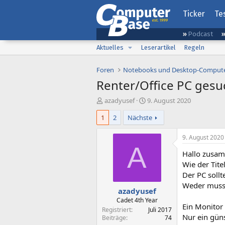
Ticker
Te
Podcast
Aktuelles
Leserartikel
Regeln
Foren
Notebooks und Desktop-Comput
Renter/Office PC gesu
E
E
azadyusef
9. August 2020
r
r
1
2
Nächste
s
s
t
t
e
e
9. August 2020
l
l
A
Hallo zusa
l
l
e
t
Wie der Tit
r
a
Der PC sollt
m
Weder muss 
azadyusef
Cadet 4th Year
Ein Monitor 
Registriert
Juli 2017
Nur ein güns
Beiträge
74