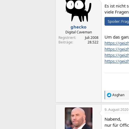
Es ist nicht
viele Fragen
Spoiler:
Fra
ghecko
Digital Caveman
Um das gan
Registriert
Juli 2008
Beiträge
28.522
https://gei
https://gei
https://gei
https://gei
Asghan
R
e
a
9. August 2020
k
t
Nabend,
i
o
nur für Offi