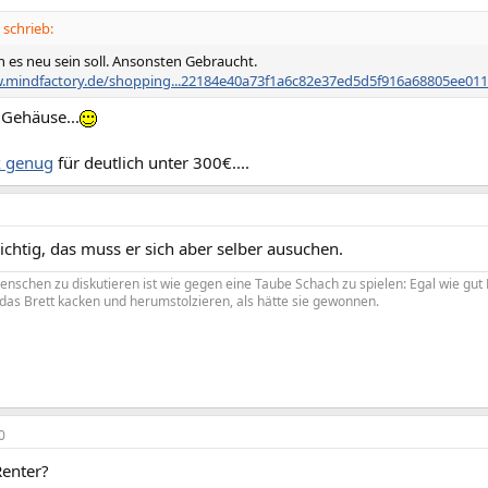
 schrieb:
 es neu sein soll. Ansonsten Gebraucht.
w.mindfactory.de/shopping...22184e40a73f1a6c82e37ed5d5f916a68805ee01
 Gehäuse...
x genug
für deutlich unter 300€....
Richtig, das muss er sich aber selber ausuchen.
chen zu diskutieren ist wie gegen eine Taube Schach zu spielen: Egal wie gut Du
das Brett kacken und herumstolzieren, als hätte sie gewonnen.
0
Renter?