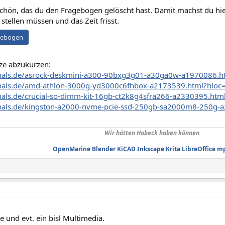
 schön, das du den Fragebogen gelöscht hast. Damit machst du hier
 stellen müssen und das Zeit frisst.
gebogen
ze abzukürzen:
zhals.de/asrock-deskmini-a300-90bxg3g01-a30ga0w-a1970086.h
zhals.de/amd-athlon-3000g-yd3000c6fhbox-a2173539.html?hloc
zhals.de/crucial-so-dimm-kit-16gb-ct2k8g4sfra266-a2330395.ht
zhals.de/kingston-a2000-nvme-pcie-ssd-250gb-sa2000m8-250g-
Wir hätten Habeck haben können.
OpenMarine
Blender
KiCAD
Inkscape
Krita
LibreOffice
m
ce und evt. ein bisl Multimedia.