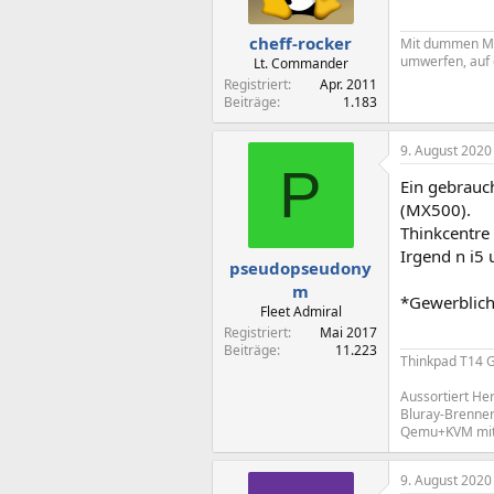
cheff-rocker
Mit dummen Mens
umwerfen, auf 
Lt. Commander
Registriert
Apr. 2011
Beiträge
1.183
9. August 2020
P
Ein gebrauc
(MX500).
Thinkcentre
Irgend n i5 
pseudopseudony
m
*Gewerblich
Fleet Admiral
Registriert
Mai 2017
Beiträge
11.223
Thinkpad T14 
Aussortiert He
Bluray-Brenne
Qemu+KVM mit 
9. August 2020