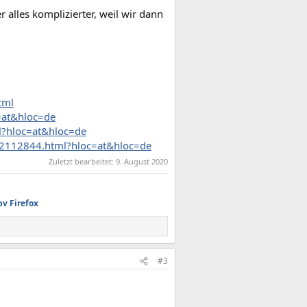
 alles komplizierter, weil wir dann
tml
=at&hloc=de
ml?hloc=at&hloc=de
a2112844.html?hloc=at&hloc=de
Zuletzt bearbeitet:
9. August 2020
pv
Firefox
#3