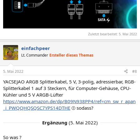
Zuletzt bearbeitet:
5. Mai 2022
einfachpeer
Lt. Commander
Ersteller dieses Themas
5. Mai 2022
#8
YACSEJAO ARGB Splitterkabel, 5 V, 3-polig, adressierbar, RGB-
Splitterkabel 1 auf 3 Steckern, für Computer-Gehäuse, CPU-
Kühler und 5 V ARGB-Lüfter
https://www.amazon.de/dp/B09N938PP4/ref=cm_sw_r_apan
_i_PWQQHQSQSC7YPS14DTHE
sodass?
Ergänzung
(
5. Mai 2022
)
So was ?