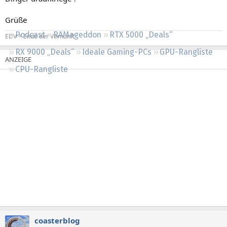
Regeln
Grüße
Podcast
RAMageddon
RTX 5000 „Deals“
EDV = Ende der Vernunft
RX 9000 „Deals“
Ideale Gaming-PCs
GPU-Rangliste
CPU-Rangliste
coasterblog