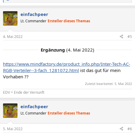
R
e
a
einfachpeer
k
t
Lt. Commander
Ersteller dieses Themas
i
o
n
4. Mai 2022
#5
e
n
:
Ergänzung
(
4. Mai 2022
)
https://www.mindfactory.de/product_info.php/Inter-Tech-AC-
RGB-Verteiler--3-fach_1281072.html
ist das gut für mein
Vorhaben ??
Zuletzt bearbeitet:
5. Mai 2022
EDV = Ende der Vernunft
einfachpeer
Lt. Commander
Ersteller dieses Themas
5. Mai 2022
#6