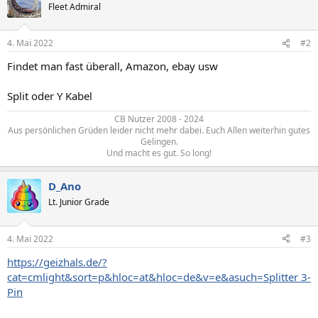
Fleet Admiral
4. Mai 2022
#2
Findet man fast überall, Amazon, ebay usw
Split oder Y Kabel
CB Nutzer 2008 - 2024
Aus persönlichen Grüden leider nicht mehr dabei. Euch Allen weiterhin gutes
Gelingen.
Und macht es gut. So long!​
D_Ano
Lt. Junior Grade
4. Mai 2022
#3
https://geizhals.de/?
cat=cmlight&sort=p&hloc=at&hloc=de&v=e&asuch=Splitter 3-
Pin