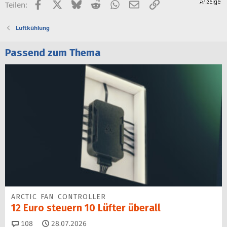
Facebook
X (Twitter)
Bluesky
Reddit
WhatsApp
E-Mail
Link
Teilen:
Luftkühlung
Passend zum Thema
ARCTIC FAN CONTROLLER
12 Euro steuern 10 Lüfter überall
Kommentare
108
28.07.2026