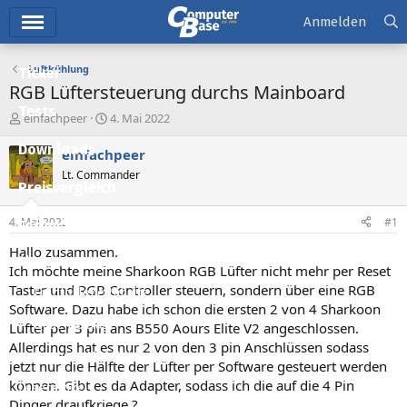
Hauptmenü
Anmelden
Luftkühlung
Ticker
RGB Lüftersteuerung durchs Mainboard
Tests
E
E
einfachpeer
4. Mai 2022
r
r
Downloads
s
s
einfachpeer
t
t
Lt. Commander
e
e
Preisvergleich
l
l
l
l
4. Mai 2022
#1
Forum
e
t
r
a
Hallo zusammen.
Aktuelles
m
Ich möchte meine Sharkoon RGB Lüfter nicht mehr per Reset
Taster und RGB Controller steuern, sondern über eine RGB
Empfohlene Inhalte
Software. Dazu habe ich schon die ersten 2 von 4 Sharkoon
Neue Beiträge
Lüfter per 3 pin ans B550 Aours Elite V2 angeschlossen.
Allerdings hat es nur 2 von den 3 pin Anschlüssen sodass
Neueste Aktivitäten
jetzt nur die Hälfte der Lüfter per Software gesteuert werden
können. Gibt es da Adapter, sodass ich die auf die 4 Pin
Leserartikel
Dinger draufkriege ?