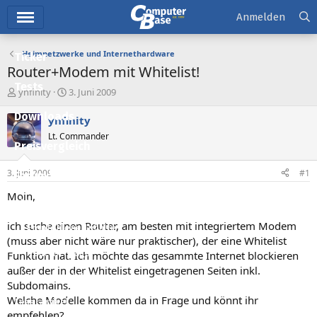
Hauptmenü
Anmelden
Heimnetzwerke und Internethardware
Ticker
Router+Modem mit Whitelist!
Tests
E
E
ynfinity
3. Juni 2009
r
r
Downloads
s
s
ynfinity
t
t
Lt. Commander
e
e
Preisvergleich
l
l
l
l
3. Juni 2009
#1
Forum
e
t
r
a
Moin,
Aktuelles
m
ich suche einen Router, am besten mit integriertem Modem
Empfohlene Inhalte
(muss aber nicht wäre nur praktischer), der eine Whitelist
Neue Beiträge
Funktion hat. Ich möchte das gesammte Internet blockieren
außer der in der Whitelist eingetragenen Seiten inkl.
Neueste Aktivitäten
Subdomains.
Welche Modelle kommen da in Frage und könnt ihr
Leserartikel
empfehlen?