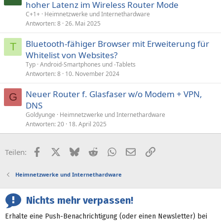
hoher Latenz im Wireless Router Mode
C+1+
Heimnetzwerke und Internethardware
Antworten
8
26. Mai 2025
Bluetooth-fähiger Browser mit Erweiterung für
T
Whitelist von Websites?
Typ
Android-Smartphones und -Tablets
Antworten
8
10. November 2024
Neuer Router f. Glasfaser w/o Modem + VPN,
G
DNS
Goldyunge
Heimnetzwerke und Internethardware
Antworten
20
18. April 2025
Facebook
X (Twitter)
Bluesky
Reddit
WhatsApp
E-Mail
Link
Teilen:
Heimnetzwerke und Internethardware
Nichts mehr verpassen!
Erhalte eine Push-Benachrichtigung (oder einen Newsletter) bei