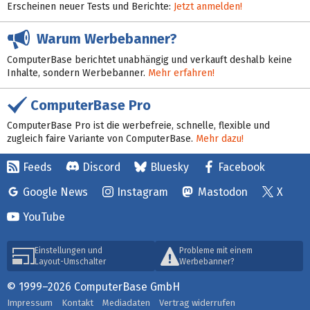
Erscheinen neuer Tests und Berichte:
Jetzt anmelden!
Warum Werbebanner?
ComputerBase berichtet unabhängig und verkauft deshalb keine
Inhalte, sondern Werbebanner.
Mehr erfahren!
ComputerBase Pro
ComputerBase Pro ist die werbefreie, schnelle, flexible und
zugleich faire Variante von ComputerBase.
Mehr dazu!
Feeds
Discord
Bluesky
Facebook
Google News
Instagram
Mastodon
X
YouTube
Einstellungen und
Probleme mit einem
Layout-Umschalter
Werbebanner?
© 1999–2026 ComputerBase GmbH
Impressum
Kontakt
Mediadaten
Vertrag widerrufen